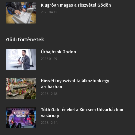
Kiugróan magas a részvétel Gödön
2026.04.12.
Gödi történetek
Űrhajósok Gödön
2026.01.29.
Húsvéti nyuszival találkoztunk egy
áruházban
2025.12.18.
Tóth Gabi énekel a Kincsem Udvarházban
vasárnap
2025.12.14.