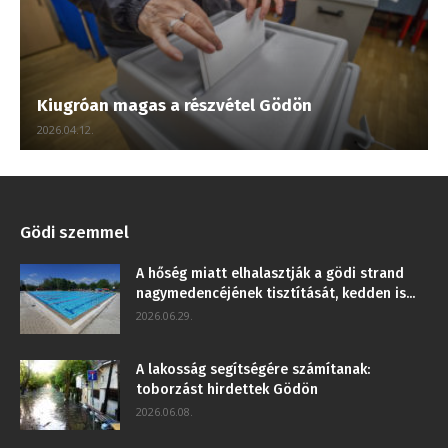
Kiugróan magas a részvétel Gödön
2026.04.12.
Gödi szemmel
A hőség miatt elhalasztják a gödi strand
nagymedencéjének tisztítását, kedden is...
2026.06.29.
A lakosság segítségére számítanak:
toborzást hirdettek Gödön
2026.06.08.