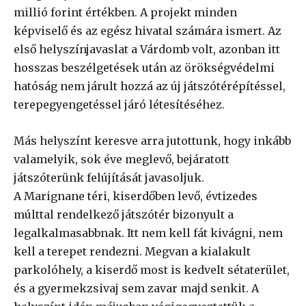
millió forint értékben. A projekt minden
képviselő és az egész hivatal számára ismert. Az
első helyszínjavaslat a Várdomb volt, azonban itt
hosszas beszélgetések után az örökségvédelmi
hatóság nem járult hozzá az új játszótérépítéssel,
terepegyengetéssel járó létesítéséhez.
Más helyszínt keresve arra jutottunk, hogy inkább
valamelyik, sok éve meglevő, bejáratott
játszóterünk felújítását javasoljuk.
A Marignane téri, kiserdőben levő, évtizedes
múlttal rendelkező játszótér bizonyult a
legalkalmasabbnak. Itt nem kell fát kivágni, nem
kell a terepet rendezni. Megvan a kialakult
parkolóhely, a kiserdő most is kedvelt sétaterület,
és a gyermekzsivaj sem zavar majd senkit. A