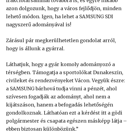
frakciótársammal továbbra is, és egyre inkább
azon dolgozunk, hogy a város fejlődjön, minden
lehető módon. Igen, ha lehet a SAMSUNG SDI
nagyszerű adományával is!
Zárásul pár megkerülhetetlen gondolat arról,
hogy is állunk a gyárral.
Láthatjuk, hogy a gyár komoly adományozó a
térségben. Támogatja a sportolókat Dunakeszin,
civileket és rendezvényeket Vácon. Vegyük észre:
a SAMSUNG bárhová tudja vinni a pénzét, ahol
szívesen fogadják az adományt, ahol nem a
kijátszáson, hanem a befogadás lehetőségén
gondolkoznak. Láthatóan ezt a kérdést itt a gödi
polgármester és csapata egészen másképp látja –
ebben biztosan különbözünk.”