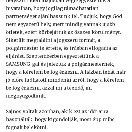
helyszínt idén májusban végigegyeztettük a
hivatalban, hogy jogilag támadhatatlan
partnerséget ajánlhassunk fel. Tudjuk, hogy Göd
nem egyszerű hely, mert mindig vannak újabb
ötletek, ezért körbejártuk az összes körülményt.
Sikerült megtalálni a jogszerű formát, a
polgármester is értette, és írásban elfogadta az
eljárást. Szeptemberben egyeztettünk a
SAMSUNG-gal és jeleztük a polgármesternek,
hogy a kérelem be fog érkezni. A házban tehát már
jó előre tudhatott mindenki arról, hogy a kérelem
be fog érkezni, azzal mi a teendő, mi
megnyugodtunk.
Sajnos voltak azonban, akik ezt az időt arra
használták, hogy kigondolják, most épp mibe
fognak belekötni.