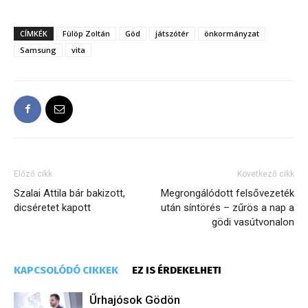
CÍMKÉK
Fülöp Zoltán
Göd
játszótér
önkormányzat
Samsung
vita
Előző cikk
Következő cikk
Szalai Attila bár bakizott,
Megrongálódott felsővezeték
dicséretet kapott
után síntörés – zűrös a nap a
gödi vasútvonalon
KAPCSOLÓDÓ CIKKEK
EZ IS ÉRDEKELHETI
Űrhajósok Gödön