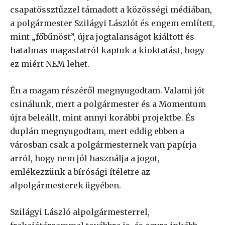
csapatössztűzzel támadott a közösségi médiában,
a polgármester Szilágyi Lászlót és engem említett,
mint „főbűnöst”, újra jogtalanságot kiáltott és
hatalmas magaslatról kaptuk a kioktatást, hogy
ez miért NEM lehet.
Én a magam részéről megnyugodtam. Valami jót
csinálunk, mert a polgármester és a Momentum
újra beleállt, mint annyi korábbi projektbe. És
duplán megnyugodtam, mert eddig ebben a
városban csak a polgármesternek van papírja
arról, hogy nem jól használja a jogot,
emlékezzünk a bírósági ítéletre az
alpolgármesterek ügyében.
Szilágyi László alpolgármesterrel,