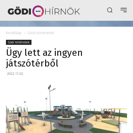
Kezdőlap
Gödi történetek
Gödi történetek
Ügy lett az ingyen
játszótérből
2022.11.02.