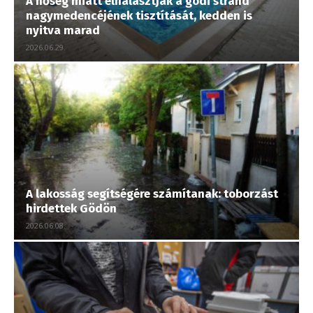
A hőség miatt elhalasztják a gödi strand
nagymedencéjének tisztítását, kedden is
nyitva marad
2026.06.29.
A lakosság segítségére számítanak: toborzást
hirdettek Gödön
2026.06.08.