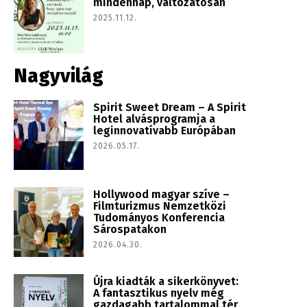
mindennap, változatosan
2025.11.12.
Nagyvilág
​Spirit Sweet Dream – A Spirit
Hotel alvásprogramja a
leginnovatívabb Európában
2026.05.17.
Hollywood magyar szíve –
Filmturizmus Nemzetközi
Tudományos Konferencia
Sárospatakon
2026.04.30.
Újra kiadták a sikerkönyvet:
A fantasztikus nyelv még
gazdagabb tartalommal tér