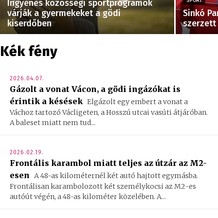
Ingyenes közösségi sportprogramok
SPORT
várják a gyermekeket a gödi
Sinkó Pa
kiserdőben
szerzett
Kék fény
2026.04.07.
Gázolt a vonat Vácon, a gödi ingázókat is
érintik a késések
Elgázolt egy embert a vonat a
Váchoz tartozó Václigeten, a Hosszú utcai vasúti átjáróban.
A baleset miatt nem tud...
2026.02.19.
Frontális karambol miatt teljes az útzár az M2-
esen
A 48-as kilométernél két autó hajtott egymásba.
Frontálisan karambolozott két személykocsi az M2-es
autóút végén, a 48-as kilométer közelében. A...