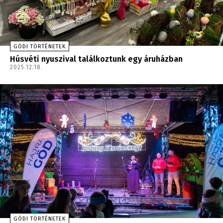
GÖDI TÖRTÉNETEK
Húsvéti nyuszival találkoztunk egy áruházban
2025.12.18.
GÖDI TÖRTÉNETEK