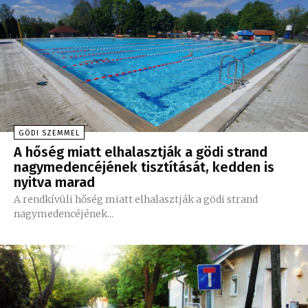
GÖDI SZEMMEL
A hőség miatt elhalasztják a gödi strand
nagymedencéjének tisztítását, kedden is
nyitva marad
A rendkívüli hőség miatt elhalasztják a gödi strand
nagymedencéjének...