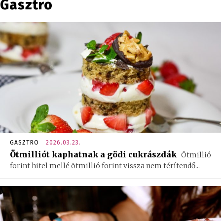
Gasztro
GASZTRO
2026.03.23.
Ötmilliót kaphatnak a gödi cukrászdák
Ötmillió
forint hitel mellé ötmillió forint vissza nem térítendő...