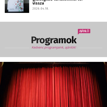
vissza
2026.04.18.
AJÁNLÓ
Programok
Kedvenc programjaink, ajánlók!