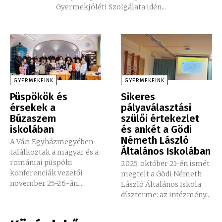
Gyermekjóléti Szolgálata idén...
GYERMEKEINK
GYERMEKEINK
Püspökök és
Sikeres
érsekek a
pályaválasztási
Búzaszem
szülői értekezlet
iskolában
és ankét a Gödi
Németh László
A Váci Egyházmegyében
Általános Iskolában
találkoztak a magyar és a
romániai püspöki
2025. október 21-én ismét
konferenciák vezetői
megtelt a Gödi Németh
november 25-26-án....
László Általános Iskola
díszterme: az intézmény...