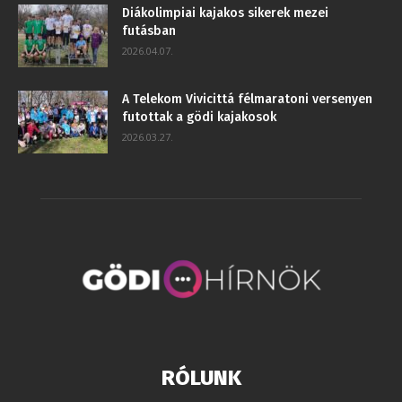
Diákolimpiai kajakos sikerek mezei
futásban
2026.04.07.
A Telekom Vivicittá félmaratoni versenyen
futottak a gödi kajakosok
2026.03.27.
RÓLUNK