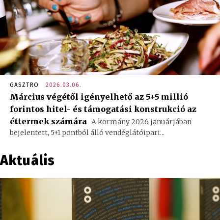
GASZTRO
2026.03.06.
​Március végétől igényelhető az 5+5 millió
forintos hitel- és támogatási konstrukció az
éttermek számára
A kormány 2026 januárjában
bejelentett, 5+1 pontból álló vendéglátóipari...
Aktuális