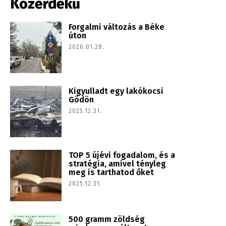
Közérdekű
Forgalmi változás a Béke
úton
2026.01.28.
Kigyulladt egy lakókocsi
Gödön
2025.12.31.
TOP 5 újévi fogadalom, és a
stratégia, amivel tényleg
meg is tarthatod őket
2025.12.31.
500 gramm zöldség