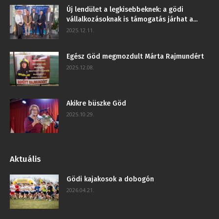
​Új lendület a legkisebbeknek: a gödi
vállalkozásoknak is támogatás járhat a...
2025.12.11.
Egész Göd megmozdult Márta Rajmundért
2025.12.08.
Akikre büszke Göd
2025.10.29.
Aktuális
Gödi kajakosok a dobogón
2026.04.21.