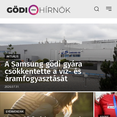
AKTUÁLIS
A Samsung gödi gyára
csökkentette a víz- és
áramfogyasztását
2026.07.31.
GYERMEKEINK