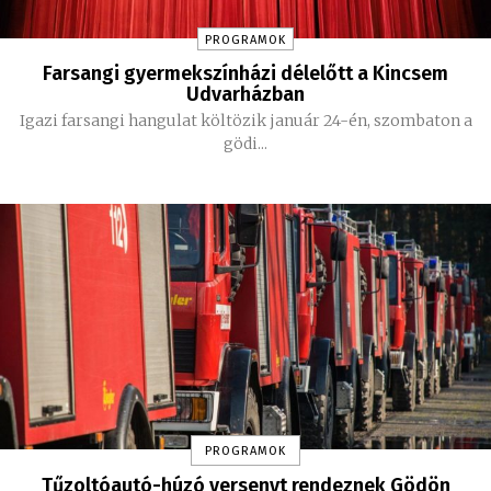
PROGRAMOK
Farsangi gyermekszínházi délelőtt a Kincsem
Udvarházban
Igazi farsangi hangulat költözik január 24-én, szombaton a
gödi...
PROGRAMOK
Tűzoltóautó-húzó versenyt rendeznek Gödön