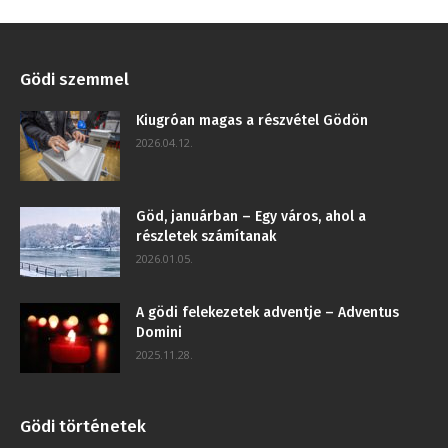
Gödi szemmel
Kiugróan magas a részvétel Gödön
2026.04.12.
Göd, januárban – Egy város, ahol a
részletek számítanak
2026.01.05.
A gödi felekezetek adventje – Adventus
Domini
2025.11.28.
Gödi történetek