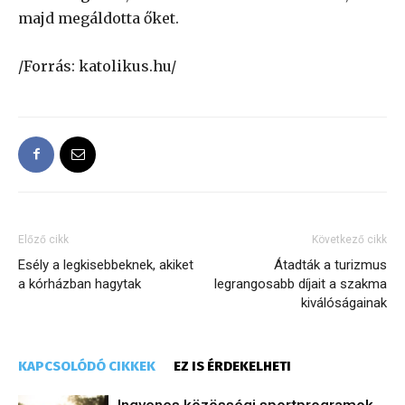
majd megáldotta őket.
/Forrás: katolikus.hu/
Előző cikk
Következő cikk
Esély a legkisebbeknek, akiket
Átadták a turizmus
a kórházban hagytak
legrangosabb díjait a szakma
kiválóságainak
KAPCSOLÓDÓ CIKKEK
EZ IS ÉRDEKELHETI
Ingyenes közösségi sportprogramok