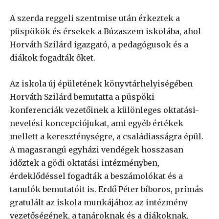
A szerda reggeli szentmise után érkeztek a
püspökök és érsekek a Búzaszem iskolába, ahol
Horváth Szilárd igazgató, a pedagógusok és a
diákok fogadták őket.
Az iskola új épületének könyvtárhelyiségében
Horváth Szilárd bemutatta a püspöki
konferenciák vezetőinek a különleges oktatási-
nevelési koncepciójukat, ami egyéb értékek
mellett a kereszténységre, a családiasságra épül.
A magasrangú egyházi vendégek hosszasan
időztek a gödi oktatási intézményben,
érdeklődéssel fogadták a beszámolókat és a
tanulók bemutatóit is. Erdő Péter bíboros, prímás
gratulált az iskola munkájához az intézmény
vezetőségének, a tanároknak és a diákoknak,