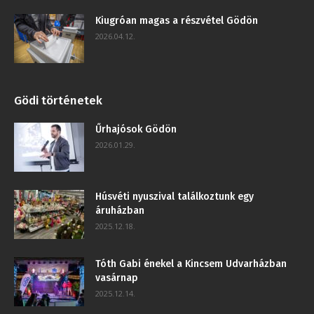
Kiugróan magas a részvétel Gödön
2026.04.12.
Gödi történetek
Űrhajósok Gödön
2026.01.29.
Húsvéti nyuszival találkoztunk egy
áruházban
2025.12.18.
Tóth Gabi énekel a Kincsem Udvarházban
vasárnap
2025.12.14.