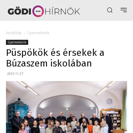
Kezdőlap
Gyermekeink
Gyermekeink
Püspökök és érsekek a
Búzaszem iskolában
2025.11.27.