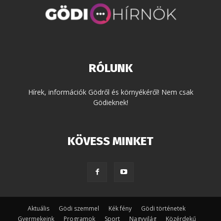
RÓLUNK
Hírek, információk Gödről és környékéről! Nem csak
Gödieknek!
KÖVESS MINKET
Aktuális
Gödi szemmel
Kék fény
Gödi történetek
Gyermekeink
Programok
Sport
Nagyvilág
Közérdekű