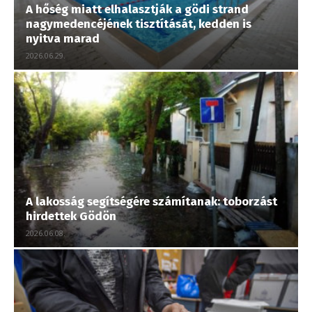
A hőség miatt elhalasztják a gödi strand
nagymedencéjének tisztítását, kedden is
nyitva marad
2026.06.29.
A lakosság segítségére számítanak: toborzást
hirdettek Gödön
2026.06.08.