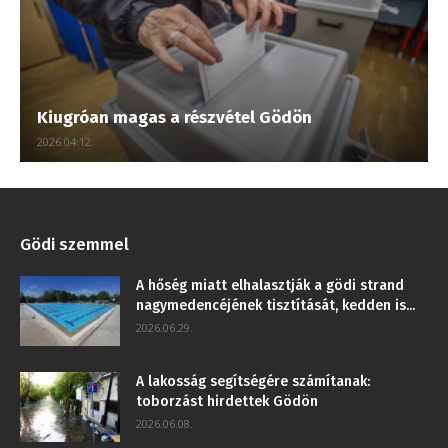
Kiugróan magas a részvétel Gödön
2026.04.12.
Gödi szemmel
A hőség miatt elhalasztják a gödi strand
nagymedencéjének tisztítását, kedden is...
2026.06.29.
A lakosság segítségére számítanak:
toborzást hirdettek Gödön
2026.06.08.