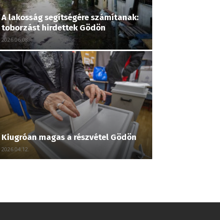
A lakosság segítségére számítanak:
toborzást hirdettek Gödön
2026.06.08.
Kiugróan magas a részvétel Gödön
2026.04.12.