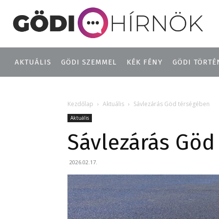
AKTUÁLIS
GÖDI SZEMMEL
KÉK FÉNY
GÖDI TÖRTÉ
Kezdőlap
Aktuális
Sávlezárás Göd térségében
Aktuális
Sávlezárás Göd
2026.02.17.