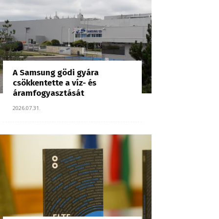
A Samsung gödi gyára
csökkentette a víz- és
áramfogyasztását
2026.07.31.