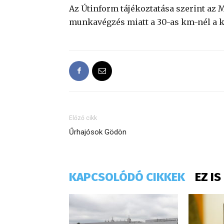
Az Útinform tájékoztatása szerint az 
munkavégzés miatt a 30-as km-nél a kü
Előző cikk
Űrhajósok Gödön
KAPCSOLÓDÓ CIKKEK
EZ I