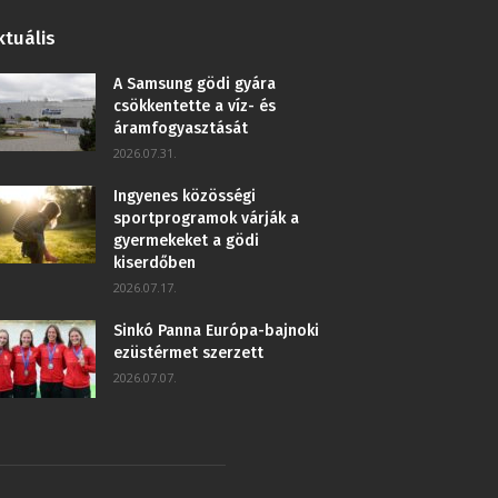
ktuális
A Samsung gödi gyára
csökkentette a víz- és
áramfogyasztását
2026.07.31.
Ingyenes közösségi
sportprogramok várják a
gyermekeket a gödi
kiserdőben
2026.07.17.
Sinkó Panna Európa-bajnoki
ezüstérmet szerzett
2026.07.07.