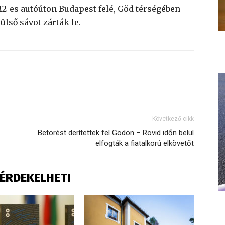
M2-es autóúton Budapest felé, Göd térségében
lső sávot zárták le.
Következő cikk
Betörést derítettek fel Gödön – Rövid időn belül
elfogták a fiatalkorú elkövetőt
S ÉRDEKELHETI