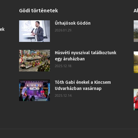
Gödi történetek
A
Űrhajósok Gödön
ek
2026.01.29.
Húsvéti nyuszival találkoztunk
egy áruházban
2025.12.18.
Tóth Gabi énekel a Kincsem
Udvarházban vasárnap
2025.12.14.