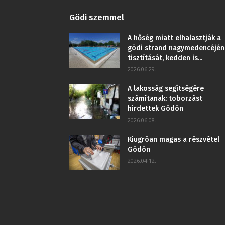
Gödi szemmel
A hőség miatt elhalasztják a
gödi strand nagymedencéjén
tisztítását, kedden is...
2026.06.29.
A lakosság segítségére
számítanak: toborzást
hirdettek Gödön
2026.06.08.
Kiugróan magas a részvétel
Gödön
2026.04.12.