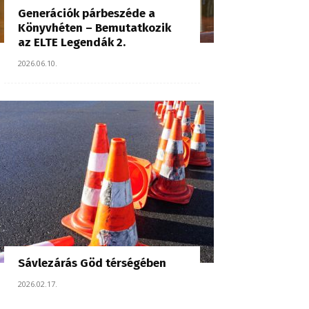
Generációk párbeszéde a
Könyvhéten – Bemutatkozik
az ELTE Legendák 2.
2026.06.10.
Sávlezárás Göd térségében
2026.02.17.