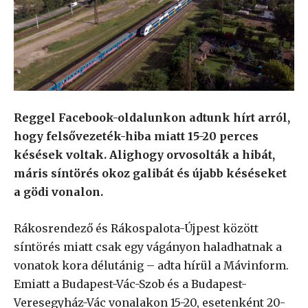
Reggel Facebook-oldalunkon adtunk hírt arról,
hogy felsővezeték-hiba miatt 15-20 perces
késések voltak. Alighogy orvosolták a hibát,
máris síntörés okoz galibát és újabb késéseket
a gödi vonalon.
Rákosrendező és Rákospalota-Újpest között
síntörés miatt csak egy vágányon haladhatnak a
vonatok kora délutánig – adta hírül a Mávinform.
Emiatt a Budapest-Vác-Szob és a Budapest-
Veresegyház-Vác vonalakon 15-20, esetenként 20-