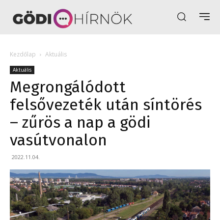
Kezdőlap
Aktuális
Aktuális
Megrongálódott
felsővezeték után síntörés
– zűrös a nap a gödi
vasútvonalon
2022.11.04.