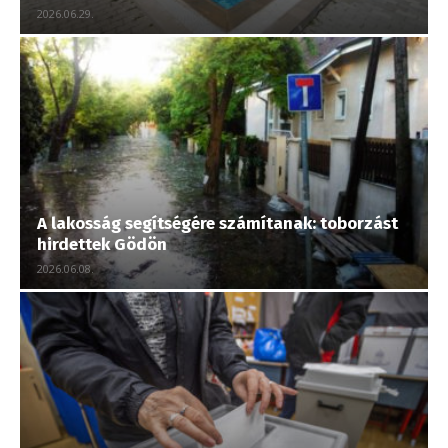
2026.06.29.
A lakosság segítségére számítanak: toborzást
hirdettek Gödön
2026.06.08.