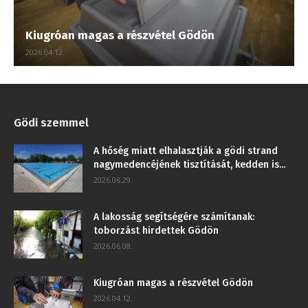
Kiugróan magas a részvétel Gödön
2026.04.12.
Gödi szemmel
A hőség miatt elhalasztják a gödi strand
nagymedencéjének tisztítását, kedden is...
2026.06.29.
A lakosság segítségére számítanak:
toborzást hirdettek Gödön
2026.06.08.
Kiugróan magas a részvétel Gödön
2026.04.12.