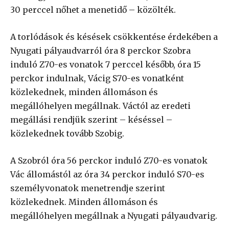
30 perccel nőhet a menetidő – közölték.
A torlódások és késések csökkentése érdekében a
Nyugati pályaudvarról óra 8 perckor Szobra
induló Z70-es vonatok 7 perccel később, óra 15
perckor indulnak, Vácig S70-es vonatként
közlekednek, minden állomáson és
megállóhelyen megállnak. Váctól az eredeti
megállási rendjük szerint – késéssel –
közlekednek tovább Szobig.
A Szobról óra 56 perckor induló Z70-es vonatok
Vác állomástól az óra 34 perckor induló S70-es
személyvonatok menetrendje szerint
közlekednek. Minden állomáson és
megállóhelyen megállnak a Nyugati pályaudvarig.