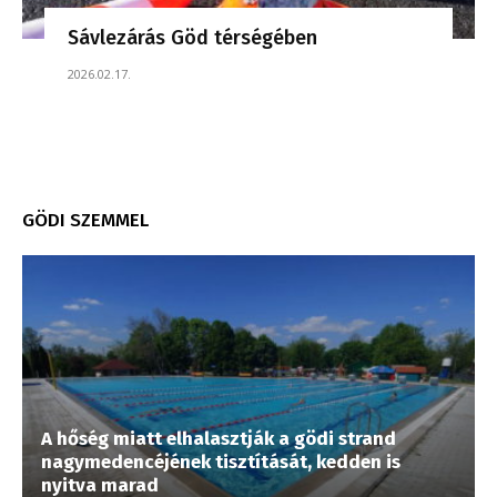
Sávlezárás Göd térségében
2026.02.17.
GÖDI SZEMMEL
A hőség miatt elhalasztják a gödi strand
nagymedencéjének tisztítását, kedden is
nyitva marad