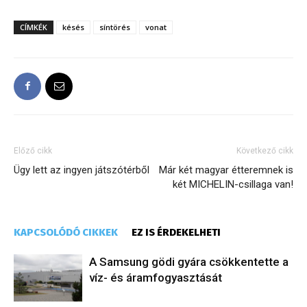
CÍMKÉK
késés
síntörés
vonat
Előző cikk
Következő cikk
Ügy lett az ingyen játszótérből
Már két magyar étteremnek is
két MICHELIN-csillaga van!
KAPCSOLÓDÓ CIKKEK
EZ IS ÉRDEKELHETI
A Samsung gödi gyára csökkentette a
víz- és áramfogyasztását