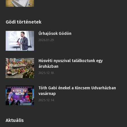
Gödi történetek
Űrhajósok Gödön
2026.01.29.
Húsvéti nyuszival találkoztunk egy
áruházban
2025.12.18.
Tóth Gabi énekel a Kincsem Udvarházban
vasárnap
2025.12.14.
Aktuális