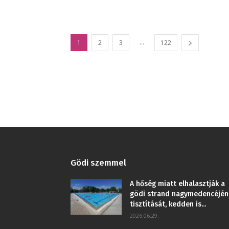
...
1
2
3
122
Gödi szemmel
A hőség miatt elhalasztják a
gödi strand nagymedencéjén
tisztítását, kedden is...
2026.06.29.