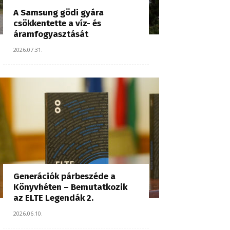
A Samsung gödi gyára
csökkentette a víz- és
áramfogyasztását
2026.07.31.
Generációk párbeszéde a
Könyvhéten – Bemutatkozik
az ELTE Legendák 2.
2026.06.10.