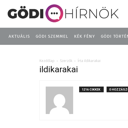
AKTUÁLIS
GÖDI SZEMMEL
KÉK FÉNY
GÖDI TÖRTÉ
Kezdőlap
Szerzők
Írta ildikarakai
ildikarakai
1216 CIKKEK
0 HOZZÁSZ