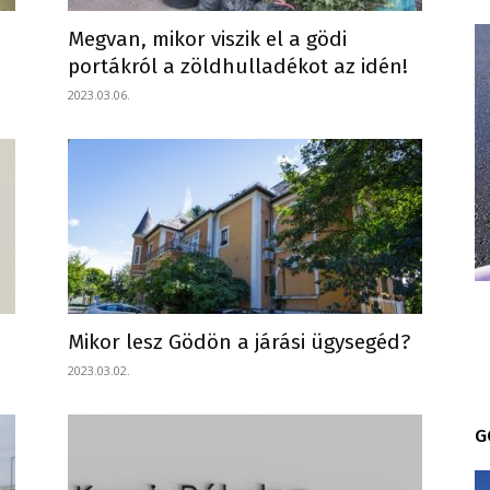
Megvan, mikor viszik el a gödi
portákról a zöldhulladékot az idén!
2023.03.06.
Mikor lesz Gödön a járási ügysegéd?
2023.03.02.
G