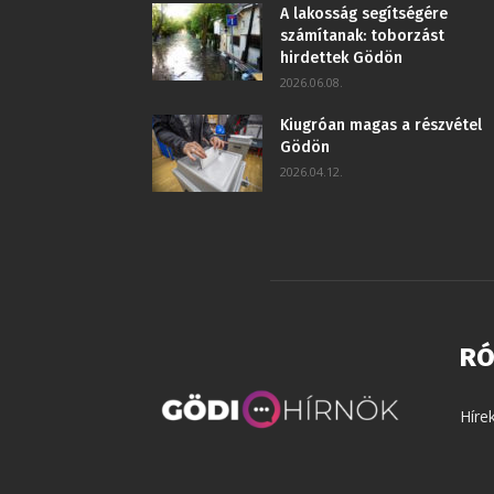
A lakosság segítségére
számítanak: toborzást
hirdettek Gödön
2026.06.08.
Kiugróan magas a részvétel
Gödön
2026.04.12.
RÓ
Híre