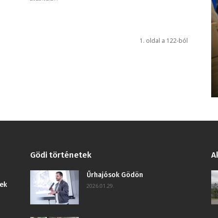
1. oldal a 122-ból
Gödi történetek
A
Űrhajósok Gödön
ek
2026.01.29.