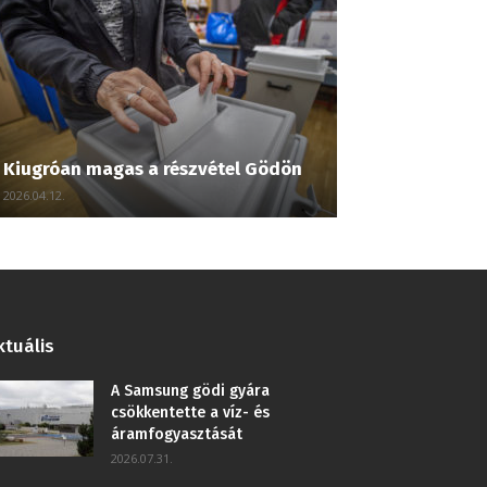
Kiugróan magas a részvétel Gödön
2026.04.12.
ktuális
A Samsung gödi gyára
csökkentette a víz- és
áramfogyasztását
2026.07.31.