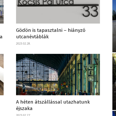
Gödön is tapasztalni – hiányzó
sa
utcanévtáblák
2023.02.28.
A héten átszállással utazhatunk
éjszaka
2023.02.27.