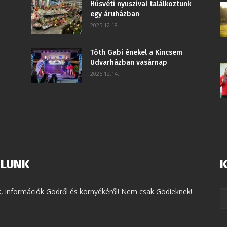
Húsvéti nyuszival találkoztunk
egy áruházban
2025.12.18.
Tóth Gabi énekel a Kincsem
Udvarházban vasárnap
2025.12.14.
LUNK
K
k, információk Gödről és környékéről! Nem csak Gödieknek!