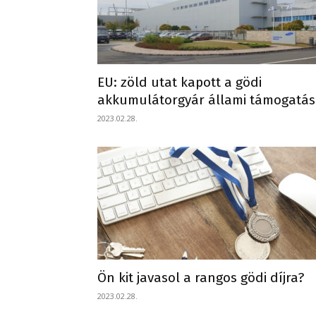
EU: zöld utat kapott a gödi
akkumulátorgyár állami támogatá
2023.02.28.
Ön kit javasol a rangos gödi díjra?
2023.02.28.