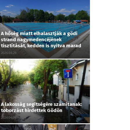
A hőség miatt elhalasztják a gödi
strand nagymedencéjének
tisztítását, kedden is nyitva marad
2026.06.29.
A lakosság segítségére számítanak:
toborzást hirdettek Gödön
2026.06.08.