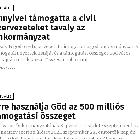
TUÁLIS
nnyivel támogatta a civil
zervezeteket tavaly az
nkormányzat
aly 14 gödi civil szervezetet támogatott a gödi önkormányzat. A
ogatást nyertek listáját és a támogatási összeget Göd város
honlapján tették közzé. Összesen több mint...
4.04.05.
TUÁLIS
rre használja Göd az 500 milliós
ámogatási összeget
d Város Önkormányzatának Képviselő-testülete szeptember hav
katerv szerinti ülését 2023. szeptember 28., csütörtök napján
tja a Gödi Polgármesteri Hivatal üléstermében. Ahogy azt