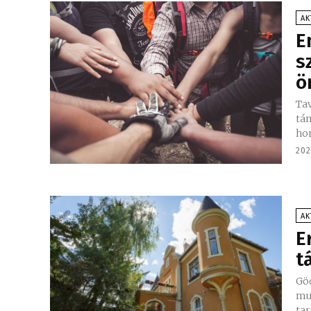
AK
E
s
ö
Tav
tám
202
AK
E
t
Gö
mun
tar