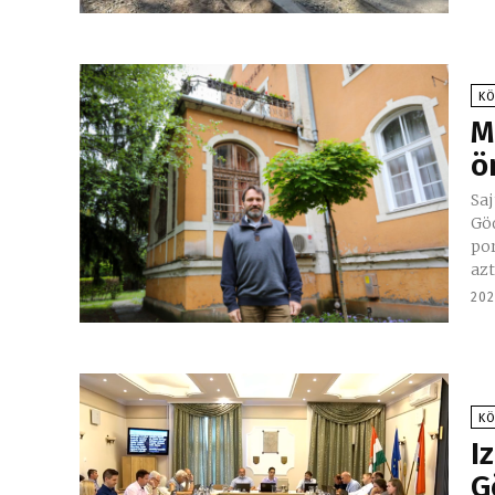
K
M
ö
Sa
Göd 
por
azt
202
K
I
G