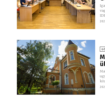
Ig
vagy
IDE
202
GÖ
M
ü
Ma 
ugy
köz
202