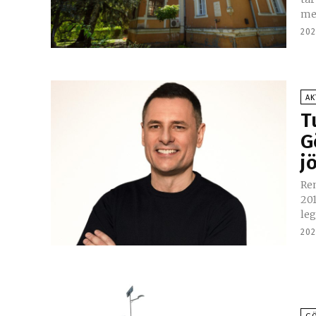
me
202
AK
T
G
j
Re
20
leg
202