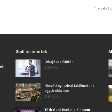
1. oldal a 2-
Gödi történetek
A
Űrhajósok Gödön
ek
2026.01.29.
Húsvéti nyuszival találkoztunk
egy áruházban
2025.12.18.
Tóth Gabi énekel a Kincsem