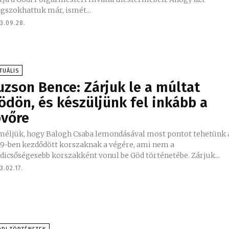
gszokhattuk már, ismét...
3.09.28.
TUÁLIS
uzson Bence: Zárjuk le a múltat
ödön, és készüljünk fel inkább a
övőre
méljük, hogy Balogh Csaba lemondásával most pontot tehetünk 
19-ben kezdődött korszaknak a végére, ami nem a
dicsőségesebb korszakként vonul be Göd történetébe. Zárjuk...
3.02.17.