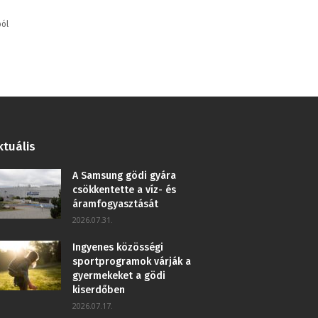
ból
ktuális
A Samsung gödi gyára
csökkentette a víz- és
áramfogyasztását
2026.07.31.
Ingyenes közösségi
sportprogramok várják a
gyermekeket a gödi
kiserdőben
2026.07.17.