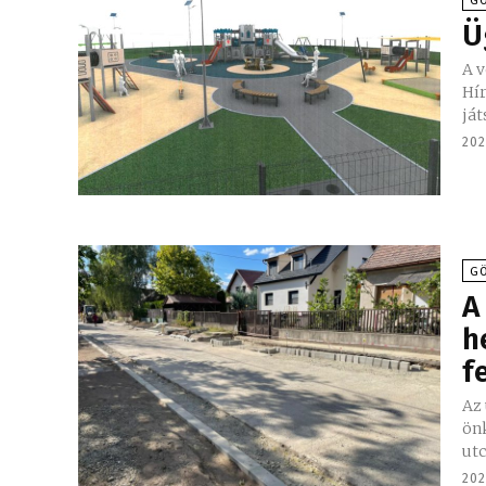
GÖ
Ü
A v
Hí
ját
202
G
A
h
f
Az 
ön
202