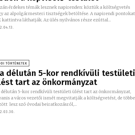
azán érdekes témák lesznek napirenden: köztük a költségvetés
 az alpolgármesteri tisztségek betöltése. A napirendi pontokat
 kattintva láthatják. Az ülés nyilvános része ezúttal...
2.04.13.
DI TÖRTÉNETEK
a délután 5-kor rendkívüli testület
lést tart az önkormányzat
délután 5-kor rendkívüli testületi ülést tart az önkormányzat,
anis a város vezetői ismét megvitatják a költségvetést, de több
ött lesz szó óvodai beiratkozásról,...
2.03.30.