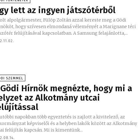
DI TÖRTÉNETEK
gy lett az ingyen játszótérből
olt alpolgármester, Fülöp Zoltán azzal kereste meg a Gödi
rnököt, hogy szívesen elmondaná véleményét a Marignane téri
szótér felújításával kapcsolatban. A Samsung felajánlotta,...
2.11.02.
ÖDI SZEMMEL
 Gödi Hírnök megnézte, hogy mi a
elyzet az Alkotmány utcai
elújítással
utóbbi napokban több egyeztetés is zajlott a kivitelező, az
kormányzat képviselői és a helyben lakók között az Alkotmány
utcai felújítás kapcsán. Mi is kimentünk...
2.08.14.