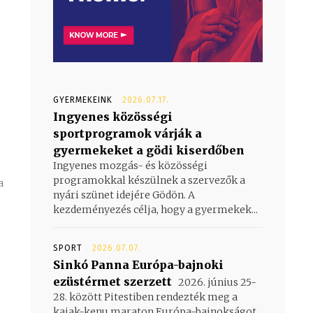
GYERMEKEINK
2026.07.17.
Ingyenes közösségi
sportprogramok várják a
gyermekeket a gödi kiserdőben
Ingyenes mozgás- és közösségi
programokkal készülnek a szervezők a
a
nyári szünet idejére Gödön. A
kezdeményezés célja, hogy a gyermekek...
SPORT
2026.07.07.
Sinkó Panna Európa-bajnoki
ezüstérmet szerzett
2026. június 25-
28. között Pitestiben rendezték meg a
kajak-kenu maraton Európa-bajnokságot,