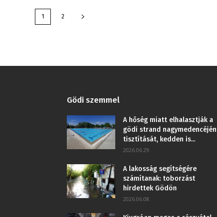
1
2
Gödi szemmel
A hőség miatt elhalasztják a
gödi strand nagymedencéjén
tisztítását, kedden is...
2026.06.29.
A lakosság segítségére
számítanak: toborzást
hirdettek Gödön
2026.06.08.