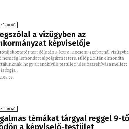
ÖZÉRDEKŰ
egszólal a vízügyben az
nkormányzat képviselője
jtótájékoztatót tart délután 3-kor a Kincsem-szobornál vízügyb
nemrég lemondott alpolgármestere. Fülöp Zoltán elmondta
tálunknak, hogy a rendkívüli testületi ülés összehívása mellett
 is fogja...
2.05.03.
ÖZÉRDEKŰ
zgalmas témákat tárgyal reggel 9-tő
ödön a képviselő-testület