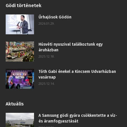
Gödi történetek
Űrhajósok Gödön
2026.01.29.
Húsvéti nyuszival találkoztunk egy
áruházban
2025.12.18.
Tóth Gabi énekel a Kincsem Udvarházban
vasárnap
2025.12.14.
Aktuális
A Samsung gödi gyára csökkentette a víz-
és áramfogyasztását