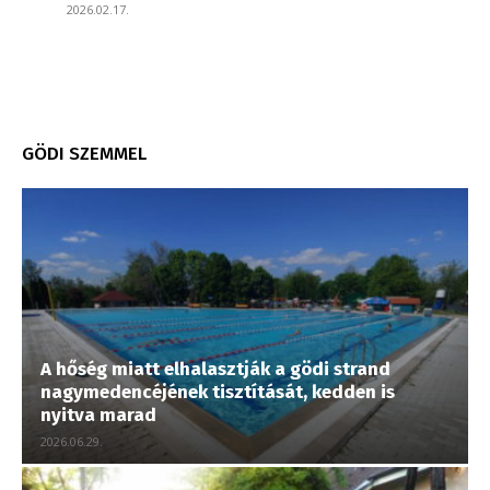
2026.02.17.
GÖDI SZEMMEL
A hőség miatt elhalasztják a gödi strand
nagymedencéjének tisztítását, kedden is
nyitva marad
2026.06.29.