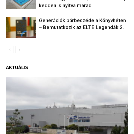
kedden is nyitva marad
Generációk párbeszéde a Könyvhéten
– Bemutatkozik az ELTE Legendák 2.
AKTUÁLIS