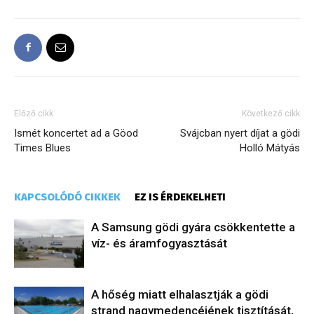
Előző cikk
Következő cikk
Ismét koncertet ad a Göod
Svájcban nyert díjat a gödi
Times Blues
Holló Mátyás
KAPCSOLÓDÓ CIKKEK
EZ IS ÉRDEKELHETI
A Samsung gödi gyára csökkentette a
víz- és áramfogyasztását
A hőség miatt elhalasztják a gödi
strand nagymedencéjének tisztítását,