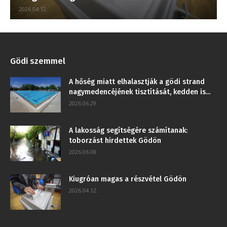
2026.04.12.
Gödi szemmel
A hőség miatt elhalasztják a gödi strand
nagymedencéjének tisztítását, kedden is...
2026.06.29.
A lakosság segítségére számítanak:
toborzást hirdettek Gödön
2026.06.08.
Kiugróan magas a részvétel Gödön
2026.04.12.