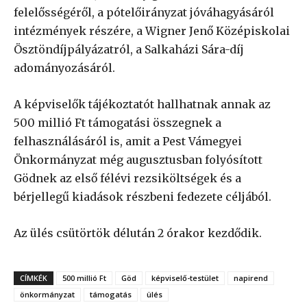
felelősségéről, a pótelőirányzat jóváhagyásáról
intézmények részére, a Wigner Jenő Középiskolai
Ösztöndíjpályázatról, a Salkaházi Sára-díj
adományozásáról.
A képviselők tájékoztatót hallhatnak annak az
500 millió Ft támogatási összegnek a
felhasználásáról is, amit a Pest Vámegyei
Önkormányzat még augusztusban folyósított
Gödnek az első félévi rezsiköltségek és a
bérjellegű kiadások részbeni fedezete céljából.
Az ülés csütörtök délután 2 órakor kezdődik.
CÍMKÉK
500 millió Ft
Göd
képviselő-testület
napirend
önkormányzat
támogatás
ülés