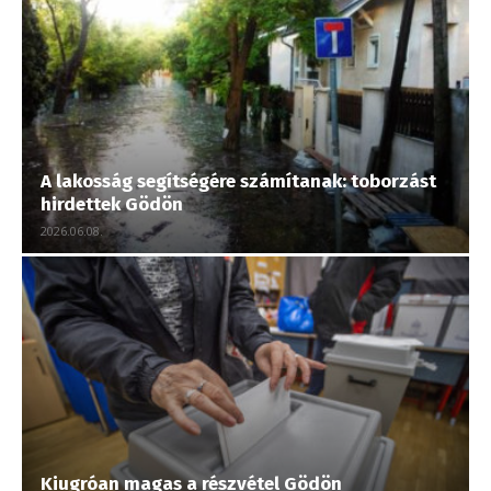
A lakosság segítségére számítanak: toborzást
hirdettek Gödön
2026.06.08.
Kiugróan magas a részvétel Gödön