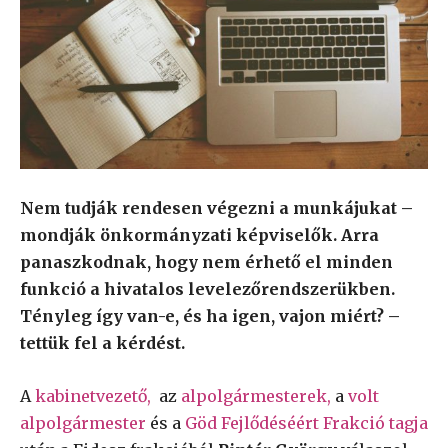
Nem tudják rendesen végezni a munkájukat –
mondják önkormányzati képviselők. Arra
panaszkodnak, hogy nem érhető el minden
funkció a hivatalos levelezőrendszerükben.
Tényleg így van-e, és ha igen, vajon miért? –
tettük fel a kérdést.
A
kabinetvezető,
az
alpolgármesterek,
a
volt
alpolgármester
és a
Göd Fejlődéséért Frakció tagja