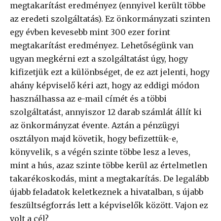
megtakarítást eredményez (ennyivel került többe
az eredeti szolgáltatás). Ez önkormányzati szinten
egy évben kevesebb mint 300 ezer forint
megtakarítást eredményez. Lehetőségünk van
ugyan megkérni ezt a szolgáltatást úgy, hogy
kifizetjük ezt a különbséget, de ez azt jelenti, hogy
ahány képviselő kéri azt, hogy az eddigi módon
használhassa az e-mail címét és a többi
szolgáltatást, annyiszor 12 darab számlát állít ki
az önkormányzat évente. Aztán a pénzügyi
osztályon majd követik, hogy befizettük-e,
könyvelik, s a végén szinte többe lesz a leves,
mint a hús, azaz szinte többe kerül az értelmetlen
takarékoskodás, mint a megtakarítás. De legalább
újabb feladatok keletkeznek a hivatalban, s újabb
feszültségforrás lett a képviselők között. Vajon ez
volt a cél?