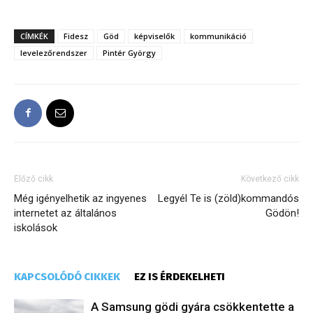
CÍMKÉK
Fidesz
Göd
képviselők
kommunikáció
levelezőrendszer
Pintér György
Előző cikk
Következő cikk
Még igényelhetik az ingyenes
Legyél Te is (zöld)kommandós
internetet az általános
Gödön!
iskolások
KAPCSOLÓDÓ CIKKEK
EZ IS ÉRDEKELHETI
A Samsung gödi gyára csökkentette a