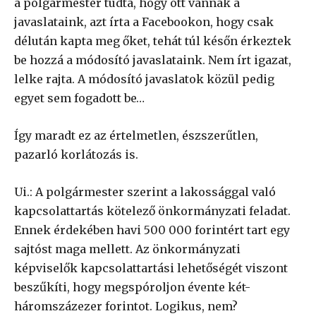
a polgármester tudta, hogy ott vannak a
javaslataink, azt írta a Facebookon, hogy csak
délután kapta meg őket, tehát túl későn érkeztek
be hozzá a módosító javaslataink. Nem írt igazat,
lelke rajta. A módosító javaslatok közül pedig
egyet sem fogadott be…
Így maradt ez az értelmetlen, észszerűtlen,
pazarló korlátozás is.
Ui.: A polgármester szerint a lakossággal való
kapcsolattartás kötelező önkormányzati feladat.
Ennek érdekében havi 500 000 forintért tart egy
sajtóst maga mellett. Az önkormányzati
képviselők kapcsolattartási lehetőségét viszont
beszűkíti, hogy megspóroljon évente két-
háromszázezer forintot. Logikus, nem?