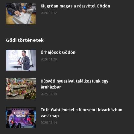
Kiugróan magas a részvétel Gödön
2026.04.12.
Gödi történetek
Űrhajósok Gödön
2026.01.29.
Húsvéti nyuszival találkoztunk egy
áruházban
2025.12.18.
Tóth Gabi énekel a Kincsem Udvarházban
vasárnap
2025.12.14.