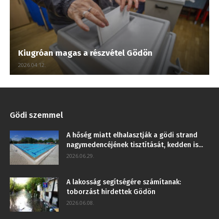
Kiugróan magas a részvétel Gödön
2026.04.12.
Gödi szemmel
A hőség miatt elhalasztják a gödi strand
nagymedencéjének tisztítását, kedden is...
2026.06.29.
A lakosság segítségére számítanak:
toborzást hirdettek Gödön
2026.06.08.