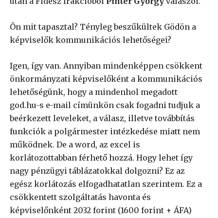
után a Fidesz frakcióból
Pintér György
válaszol.
Ön mit tapasztal? Tényleg beszűkültek Gödön a
képviselők kommunikációs lehetőségei?
Igen, így van. Annyiban mindenképpen csökkent
önkormányzati képviselőként a kommunikációs
lehetőségünk, hogy a mindenhol megadott
god.hu-s e-mail címünkön csak fogadni tudjuk a
beérkezett leveleket, a válasz, illetve továbbítás
funkciók a polgármester intézkedése miatt nem
működnek. De a word, az excel is
korlátozottabban férhető hozzá. Hogy lehet így
nagy pénzügyi táblázatokkal dolgozni? Ez az
egész korlátozás elfogadhatatlan szerintem. Ez a
csökkentett szolgáltatás havonta és
képviselőnként 2032 forint (1600 forint + ÁFA)