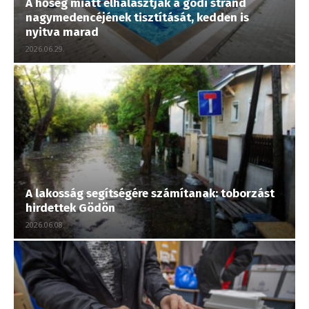
A hőség miatt elhalasztják a gödi strand
nagymedencéjének tisztítását, kedden is
nyitva marad
2026.06.29.
A lakosság segítségére számítanak: toborzást
hirdettek Gödön
2026.06.08.