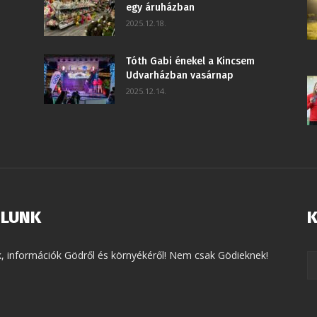
egy áruházban
2025.12.18.
Tóth Gabi énekel a Kincsem
Udvarházban vasárnap
2025.12.14.
LUNK
K
k, információk Gödről és környékéről! Nem csak Gödieknek!