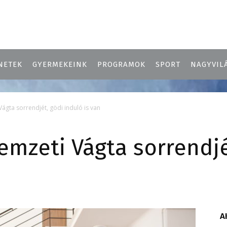
NETEK
GYERMEKEINK
PROGRAMOK
SPORT
NAGYVIL
Vágta sorrendjét, gödi induló is van
emzeti Vágta sorrendjé
A