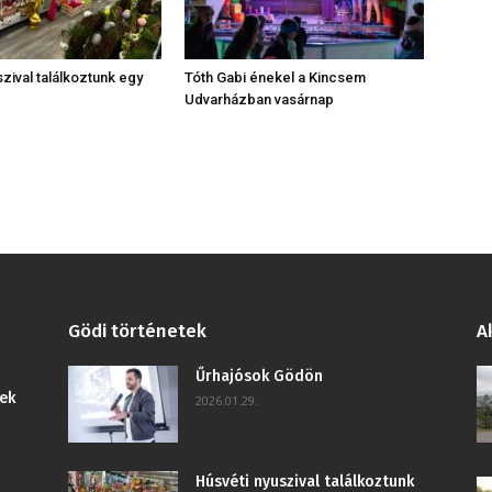
zival találkoztunk egy
Tóth Gabi énekel a Kincsem
Udvarházban vasárnap
Gödi történetek
A
Űrhajósok Gödön
ek
2026.01.29.
Húsvéti nyuszival találkoztunk