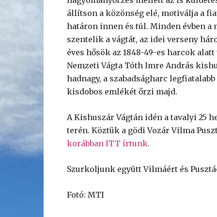
állítson a közönség elé, motiválja a f
határon innen és túl. Minden évben a
szentelik a vágtát, az idei verseny hár
éves hősök az 1848-49-es harcok alatt 
Nemzeti Vágta Tóth Imre András kishu
hadnagy, a szabadságharc legfiatalabb 
kisdobos emlékét őrzi majd.
A Kishuszár Vágtán idén a tavalyi 25 
terén. Köztük a gödi Vozár Vilma Pusz
korábban ITT írtunk.
Szurkoljunk együtt Vilmáért és Pusztá
Fotó: MTI