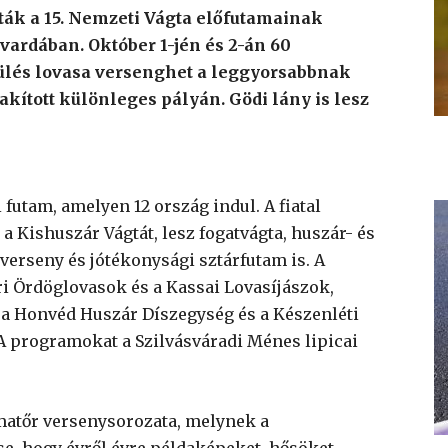
ták a 15. Nemzeti Vágta előfutamainak
vardában. Október 1-jén és 2-án 60
pülés lovasa versenghet a leggyorsabbnak
akított különleges pályán. Gödi lány is lesz
futam, amelyen 12 ország indul. A fiatal
 Kishuszár Vágtát, lesz fogatvágta, huszár- és
erseny és jótékonysági sztárfutam is. A
ri Ördöglovasok és a Kassai Lovasíjászok,
 a Honvéd Huszár Díszegység és a Készenléti
A programokat a Szilvásváradi Ménes lipicai
matőr versenysorozata, melynek a
e, hogy évről évre példaképeket, hősöket