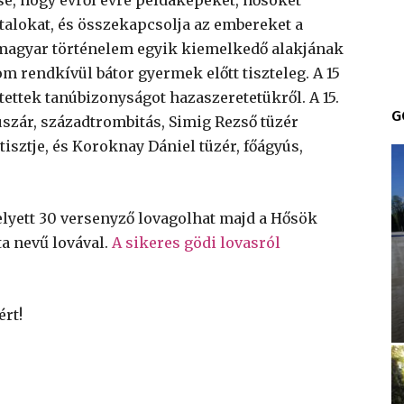
iatalokat, és összekapcsolja az embereket a
 magyar történelem egyik kiemelkedő alakjának
om rendkívül bátor gyermek előtt tiszteleg. A 15
tettek tanúbizonyságot hazaszeretetükről. A 15.
G
szár, századtrombitás, Simig Rezső tüzér
tisztje, és Koroknay Dániel tüzér, főágyús,
helyett 30 versenyző lovagolhat majd a Hősök
ta nevű lovával.
A sikeres gödi lovasról
ért!