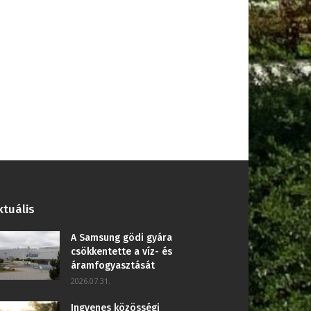
ktuális
A Samsung gödi gyára
csökkentette a víz- és
áramfogyasztását
2026.07.31.
Ingyenes közösségi