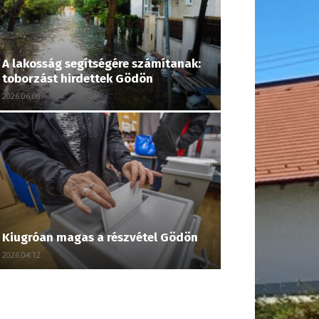
A lakosság segítségére számítanak:
toborzást hirdettek Gödön
2026.06.08.
Kiugróan magas a részvétel Gödön
2026.04.12.