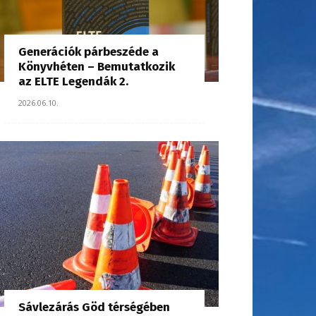
Generációk párbeszéde a
Könyvhéten – Bemutatkozik
az ELTE Legendák 2.
2026.06.10.
Sávlezárás Göd térségében