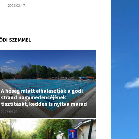
2026.02.17.
ÖDI SZEMMEL
A hőség miatt elhalasztják a gödi
strand nagymedencéjének
tisztítását, kedden is nyitva marad
2026.06.29.