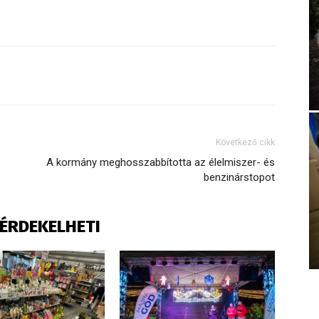
Következő cikk
A kormány meghosszabbította az élelmiszer- és
benzinárstopot
S ÉRDEKELHETI