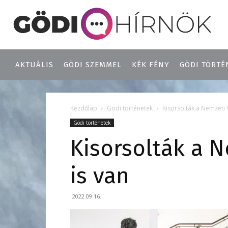
AKTUÁLIS
GÖDI SZEMMEL
KÉK FÉNY
GÖDI TÖRTÉ
Kezdőlap
Gödi történetek
Kisorsolták a Nemzeti 
Gödi történetek
Kisorsolták a N
is van
2022.09.16.