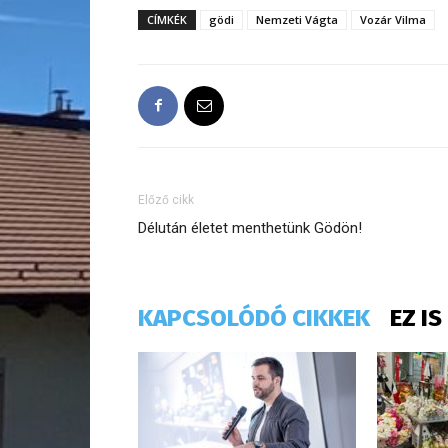
CÍMKÉK
gödi
Nemzeti Vágta
Vozár Vilma
Előző cikk
Délután életet menthetünk Gödön!
KAPCSOLÓDÓ CIKKEK
EZ I