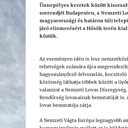
Ünnepélyes keretek között kisorsol
sorrendjét Budapesten, a Nemzeti Lo
magyarországi és határon túli tele
járó elismerésért a Hősök terén kial
köztük.
Az eseményen idén is lesz nemzetközi 
tehetségek számára újra megrendezik a
hagyományőrző-felvonulás, kocsitoló v
közönség láthatja többek között a Győ
valamint a Nemzeti Lovas Díszegység,
Rendőrség lovasainak bemutatóját is. 
lovas bemutatója zárja.
A Nemzeti Vágta Európa legnagyobb a
hagyományőrzés mellett az is küldetés