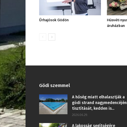
Űrhajósok Gödön
Húsvéti nyus
áruházban
Gödi szemmel
A hőség miatt elhalasztják a
gödi strand nagymedencéjén
tisztítását, kedden is...
2026.06.29.
A lakosság segítségére