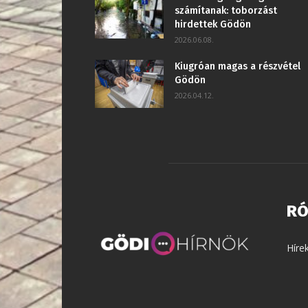
számítanak: toborzást
hirdettek Gödön
2026.06.08.
Kiugróan magas a részvétel
Gödön
2026.04.12.
RÓ
Híre