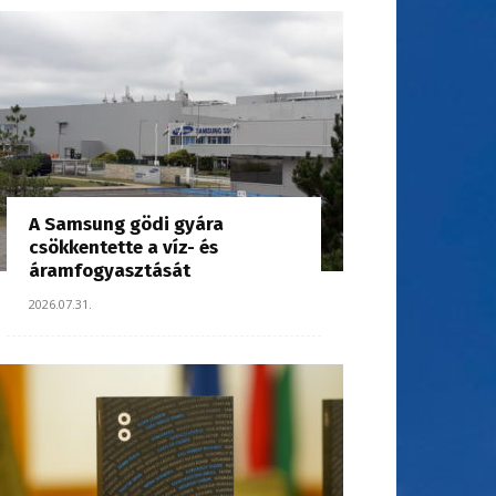
A Samsung gödi gyára
csökkentette a víz- és
áramfogyasztását
2026.07.31.