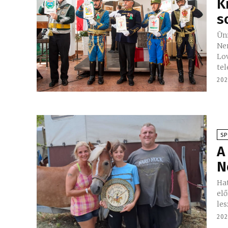
K
s
Ünn
Ne
Lov
tel
202
S
A
N
Ha
elő
les
202