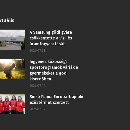
ktuális
A Samsung gödi gyára
csökkentette a víz- és
áramfogyasztását
2026.07.31.
Ingyenes közösségi
sportprogramok várják a
gyermekeket a gödi
kiserdőben
2026.07.17.
Sinkó Panna Európa-bajnoki
ezüstérmet szerzett
2026.07.07.