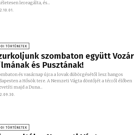
életesen lereagálta, és...
2.10.01.
DI TÖRTÉNETEK
zurkoljunk szombaton együtt Vozár
ilmának és Pusztának!
ombaton és vasárnap újra a lovak dübörgésétől lesz hangos
apesten a Hősök tere. A Nemzeti Vágta döntőjét a térről élőben
vetíti majd a Duna...
2.09.30.
DI TÖRTÉNETEK