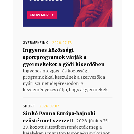
GYERMEKEINK
2026.07.17.
Ingyenes közösségi
sportprogramok várják a
gyermekeket a gödi kiserdőben
Ingyenes mozgás- és közösségi
programokkal készülnek a szervezők a
nyári szünet idejére Gödön. A
kezdeményezés célja, hogy a gyermekek...
SPORT
2026.07.07.
Sinkó Panna Európa-bajnoki
ezüstérmet szerzett
2026. június 25-
28. között Pitestiben rendezték meg a
kajak-kenu maraton Európa-bajnokságot,