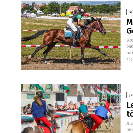
GÖ
M
G
Kön
Ne
az 
202
S
L
t
A K
nem 