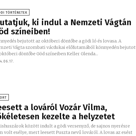
DI TÖRTÉNETEK
utatjuk, ki indul a Nemzeti Vágtán
öd színeiben!
nyedés bejutott az októberi döntőbe a gödi ló és lovasa. A
mzeti Vágta szombati vácdukai előfutamából könnyedén bejutot
októberi döntőbe Göd színeiben Keller Glenda...
4.06.17.
PORT
eesett a lováról Vozár Vilma,
ökéletesen kezelte a helyzetet
ishuszárok között indult a gödi versenyző, de sajnos nyerésre
volt esélye, mert leesett Puszta nevű lováról. A lovas az esést