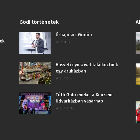
Gödi történetek
A
Űrhajósok Gödön
ek
2026.01.29.
Húsvéti nyuszival találkoztunk
egy áruházban
2025.12.18.
Tóth Gabi énekel a Kincsem
Udvarházban vasárnap
2025.12.14.