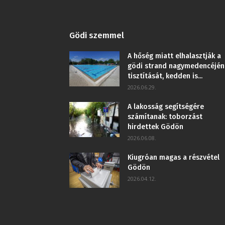
Gödi szemmel
A hőség miatt elhalasztják a
gödi strand nagymedencéjén
tisztítását, kedden is...
2026.06.29.
A lakosság segítségére
számítanak: toborzást
hirdettek Gödön
2026.06.08.
Kiugróan magas a részvétel
Gödön
2026.04.12.