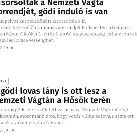
isorsolták a Nemzeti Vágta
orrendjét, gödi induló is van
epélyes keretek között kisorsolták a 15.
mzeti Vágta előfutamainak sorrendjét Budapesten, a Nemzeti
ardában. Október 1-jén és 2-án 60 magyarországi és határon túl
epülés lovasa versenghet...
2.09.16.
PORT
 gödi lovas lány is ott lesz a
emzeti Vágtán a Hősök terén
talmas gödi siker született vasárnap a Nemzeti Vágta abonyi
futamán. Most már biztos, hogy Vozár Vilma és lova, Puszta ott
znek október elején a Nemzeti...
2.08.08.