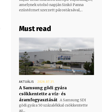
amelynek utolsó napján Sinkó Panna
ezüstérmet szerzett párostársával,...
Must read
i
AKTUÁLIS
2026.07.31.
A Samsung gödi gyára
csökkentette a víz- és
áramfogyasztását
A Samsung SDI
gödi gyára 50 százalékkal csökkentette
az...