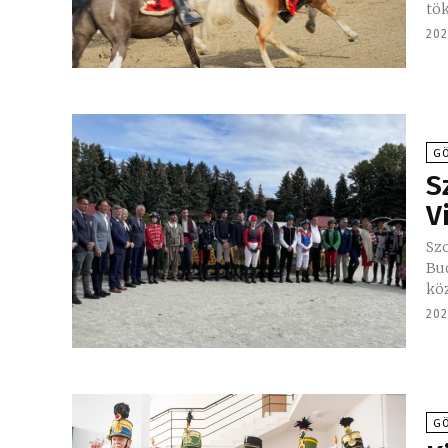
tök
202
GÖ
S
V
Sz
Bud
köz
202
GÖ