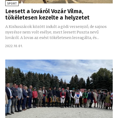
SPORT
Leesett a lováról Vozár Vilma,
tökéletesen kezelte a helyzetet
A Kishuszárok között indult a gödi versenyző, de sajnos
nyerésre nem volt esélye, mert leesett Puszta nevű
lováról. A lovas az esést tökéletesen lereagálta, és...
2022.10.01.