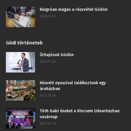
Kiugróan magas a részvétel Gödön
2026.04.12.
Gödi történetek
Űrhajósok Gödön
2026.01.29.
Húsvéti nyuszival találkoztunk egy
áruházban
2025.12.18.
Tóth Gabi énekel a Kincsem Udvarházban
vasárnap
2025.12.14.