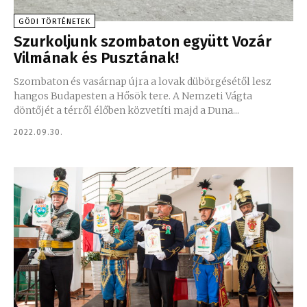
GÖDI TÖRTÉNETEK
Szurkoljunk szombaton együtt Vozár
Vilmának és Pusztának!
Szombaton és vasárnap újra a lovak dübörgésétől lesz
hangos Budapesten a Hősök tere. A Nemzeti Vágta
döntőjét a térről élőben közvetíti majd a Duna...
2022.09.30.