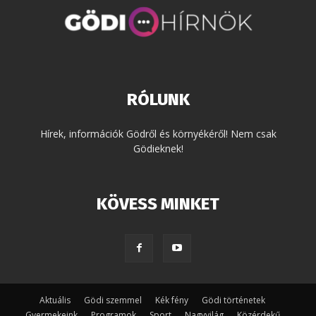
RÓLUNK
Hírek, információk Gödről és környékéről! Nem csak
Gödieknek!
KÖVESS MINKET
Aktuális
Gödi szemmel
Kék fény
Gödi történetek
Gyermekeink
Programok
Sport
Nagyvilág
Közérdekű