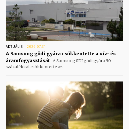
AKTUÁLIS
2026.07.31.
A Samsung gödi gyára csökkentette a víz- és
áramfogyasztását
A Samsung SDI gödi gyára 50
százalékkal csökkentette az...