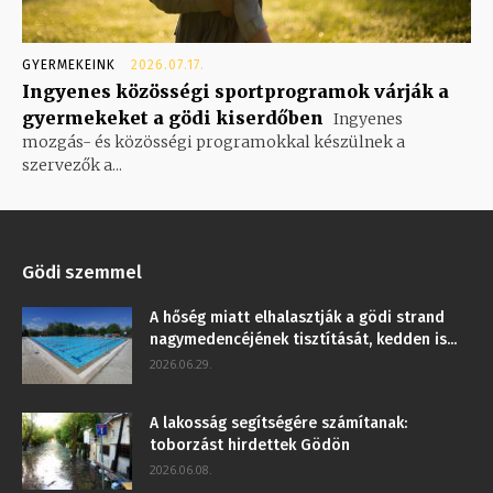
GYERMEKEINK
2026.07.17.
Ingyenes közösségi sportprogramok várják a
gyermekeket a gödi kiserdőben
Ingyenes
mozgás- és közösségi programokkal készülnek a
szervezők a...
Gödi szemmel
A hőség miatt elhalasztják a gödi strand
nagymedencéjének tisztítását, kedden is...
2026.06.29.
A lakosság segítségére számítanak:
toborzást hirdettek Gödön
2026.06.08.