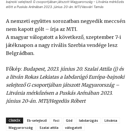
bajnoki selejtezõ G csoportjában játszott Magyarország – Litvánia mérkõzés
elõtt a Puskás Arénában 2023. június 20-án. MTI/Vasvári Tamás
A nemzeti együttes sorozatban negyedik meccsén
nem kapott gólt – írja az MTI.
A magyar válogatott a következő, szeptember 7-i
játéknapon a nagy rivális Szerbia vendége lesz
Belgrádban.
Főkép:
Budapest, 2023. június 20. Szalai Attila (j) és
a litván Rokas Lekiatas a labdarúgó Európa-bajnoki
selejtező G csoportjában játszott Magyarország –
Litvánia mérkőzésen a Puskás Arénában 2023.
június 20-án. MTI/Hegedüs Róbert
CÍMKÉK
Eb-selejtező
foci
Göd
labdarúgás
Litvánia
Magyarország
Szalai attila
válogatott