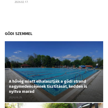
2026.02.17.
GÖDI SZEMMEL
A hőség miatt elhalasztják a gödi strand
nagymedencéjének tisztítását, kedden is
nyitva marad
2026.06.29.