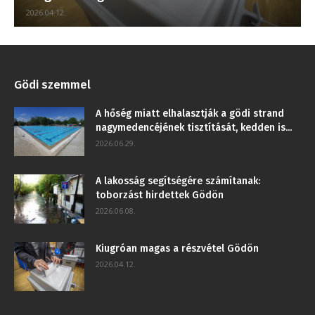
2026.04.12.
Gödi szemmel
A hőség miatt elhalasztják a gödi strand
nagymedencéjének tisztítását, kedden is...
2026.06.29.
A lakosság segítségére számítanak:
toborzást hirdettek Gödön
2026.06.08.
Kiugróan magas a részvétel Gödön
2026.04.12.