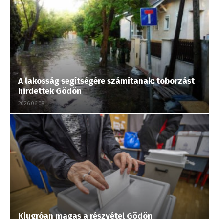
A lakosság segítségére számítanak: toborzást
hirdettek Gödön
2026.06.08.
Kiugróan magas a részvétel Gödön