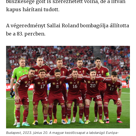
büszkesége gólt is szerezhetett volna, de a litván
kapus hárítani tudott.
A végeredményt Sallai Roland bombagólja állította
be a 83. percben.
Budapest, 2023. június 20. A magyar kezdõcsapat a labdarúgó Európa-