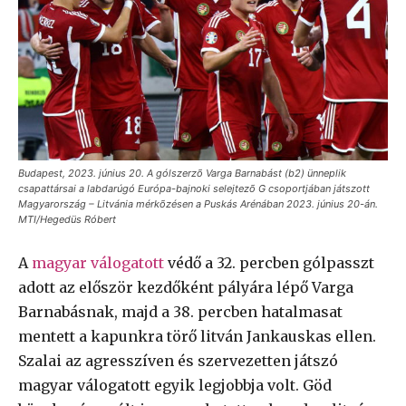
Budapest, 2023. június 20. A gólszerzõ Varga Barnabást (b2) ünneplik
csapattársai a labdarúgó Európa-bajnoki selejtezõ G csoportjában játszott
Magyarország – Litvánia mérkõzésen a Puskás Arénában 2023. június 20-án.
MTI/Hegedüs Róbert
A
magyar válogatott
védő a 32. percben gólpasszt
adott az először kezdőként pályára lépő Varga
Barnabásnak, majd a 38. percben hatalmasat
mentett a kapunkra törő litván Jankauskas ellen.
Szalai az agresszíven és szervezetten játszó
magyar válogatott egyik legjobbja volt. Göd