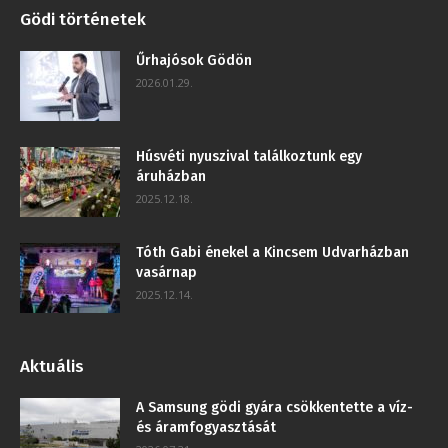
Gödi történetek
Űrhajósok Gödön
2026.01.29.
Húsvéti nyuszival találkoztunk egy
áruházban
2025.12.18.
Tóth Gabi énekel a Kincsem Udvarházban
vasárnap
2025.12.14.
Aktuális
A Samsung gödi gyára csökkentette a víz-
és áramfogyasztását