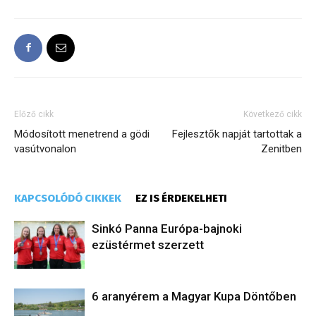
Előző cikk
Következő cikk
Módosított menetrend a gödi
Fejlesztők napját tartottak a
vasútvonalon
Zenitben
KAPCSOLÓDÓ CIKKEK
EZ IS ÉRDEKELHETI
Sinkó Panna Európa-bajnoki
ezüstérmet szerzett
6 aranyérem a Magyar Kupa Döntőben