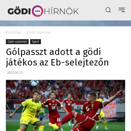
Kezdőlap
Gödi szemmel
Gödi szemmel
Sport
Gólpasszt adott a gödi
játékos az Eb-selejtezőn
2023.06.21.