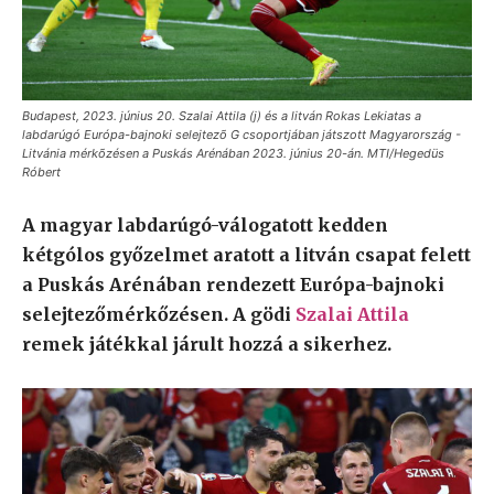
Budapest, 2023. június 20. Szalai Attila (j) és a litván Rokas Lekiatas a
labdarúgó Európa-bajnoki selejtezõ G csoportjában játszott Magyarország -
Litvánia mérkõzésen a Puskás Arénában 2023. június 20-án. MTI/Hegedüs
Róbert
A magyar labdarúgó-válogatott kedden
kétgólos győzelmet aratott a litván csapat felett
a Puskás Arénában rendezett Európa-bajnoki
selejtezőmérkőzésen. A gödi
Szalai Attila
remek játékkal járult hozzá a sikerhez.