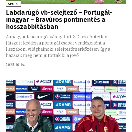
SPORT
Labdarúgó vb-selejtező – Portugál-
magyar – Bravúros pontmentés a
hosszabbításban
A magyar labdarúgó-válogatott 2–2-es döntetlent
játszott kedden a portugál csapat vendégeként a
lisszaboni világbajnoki selejtezőmérkőzésen, így a
hazaiak még nem jutottak ki a jövő...
2025.10.14.