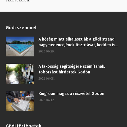
szervezők a...
Gödi szemmel
A hőség miatt elhalasztják a gödi strand
nagymedencéjének tisztítását, kedden is...
2026.06.29.
A lakosság segítségére számítanak:
toborzást hirdettek Gödön
2026.06.08.
Kiugróan magas a részvétel Gödön
2026.04.12.
Gödi történetek