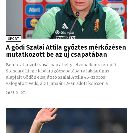
SPORT
A gödi Szalai Attila győztes mérkőzésen
mutatkozott be az új csapatában
Bemutatkozott vasárnap a belga élvonalban szereplő
Standard Liege labdarúgócsapatában a labdarúgás
alapjait Gödön elsajátító Szalai Attila 46-szoros
válogatott védő, akit január 12-én adott kölcsön a...
2025.01.27.