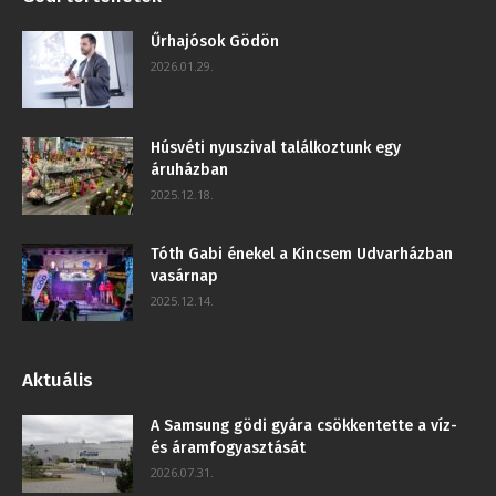
Űrhajósok Gödön
2026.01.29.
Húsvéti nyuszival találkoztunk egy
áruházban
2025.12.18.
Tóth Gabi énekel a Kincsem Udvarházban
vasárnap
2025.12.14.
Aktuális
A Samsung gödi gyára csökkentette a víz-
és áramfogyasztását
2026.07.31.