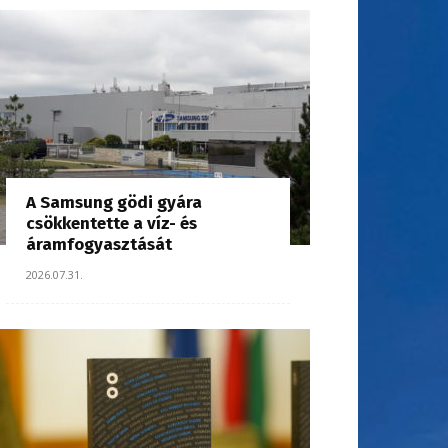
A Samsung gödi gyára
csökkentette a víz- és
áramfogyasztását
2026.07.31.