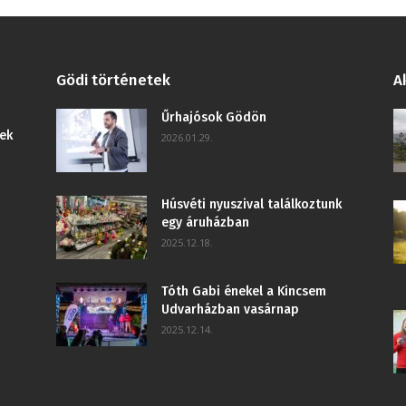
Gödi történetek
A
Űrhajósok Gödön
ek
2026.01.29.
Húsvéti nyuszival találkoztunk
egy áruházban
2025.12.18.
Tóth Gabi énekel a Kincsem
Udvarházban vasárnap
2025.12.14.