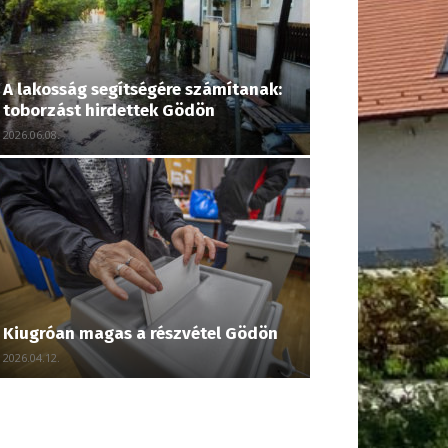
A lakosság segítségére számítanak:
toborzást hirdettek Gödön
2026.06.08.
Kiugróan magas a részvétel Gödön
2026.04.12.