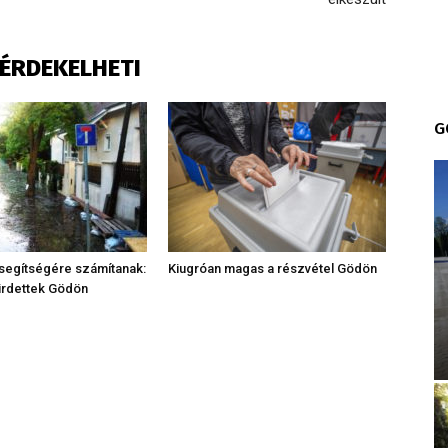
S ÉRDEKELHETI
G
segítségére számítanak:
Kiugróan magas a részvétel Gödön
irdettek Gödön