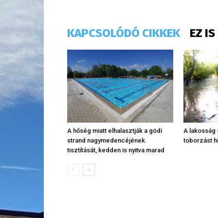
KAPCSOLÓDÓ CIKKEK
EZ I
A hőség miatt elhalasztják a gödi
A lakosság 
strand nagymedencéjének
toborzást h
tisztítását, kedden is nyitva marad