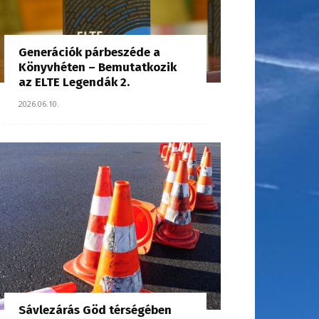
Generációk párbeszéde a
Könyvhéten – Bemutatkozik
az ELTE Legendák 2.
2026.06.10.
Sávlezárás Göd térségében