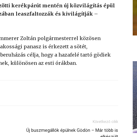
zötti kerékpárút mentén új közvilágítás épül
szában leaszfaltozzák és kivilágítják –
Kammerer Zoltán polgármesterrel közösen
lakossági panasz is érkezett a sötét,
beruházás célja, hogy a hazafelé tartó gödiek
ek, különösen az esti órákban.
Következő cikk
Új buszmegállók épülnek Gödön – Már több is
elkészült