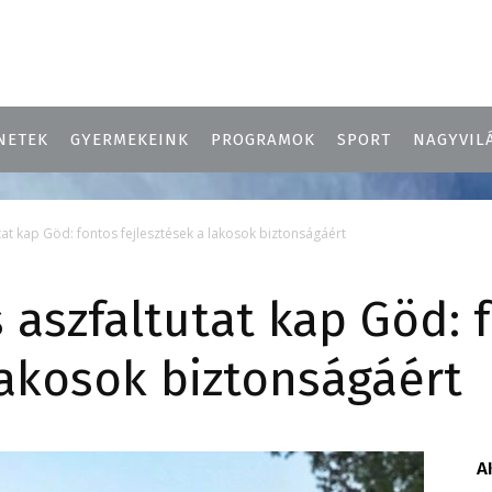
NETEK
GYERMEKEINK
PROGRAMOK
SPORT
NAGYVIL
utat kap Göd: fontos fejlesztések a lakosok biztonságáért
s aszfaltutat kap Göd: 
lakosok biztonságáért
A