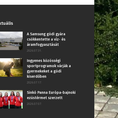
ktuális
A Samsung gödi gyára
csökkentette a víz- és
áramfogyasztását
2026.07.31.
Ingyenes közösségi
sportprogramok várják a
gyermekeket a gödi
kiserdőben
2026.07.17.
Sinkó Panna Európa-bajnoki
ezüstérmet szerzett
2026.07.07.