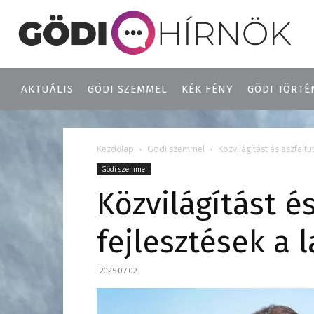
AKTUÁLIS
GÖDI SZEMMEL
KÉK FÉNY
GÖDI TÖRTÉ
Kezdőlap
Gödi szemmel
Közvilágítást és aszfalt
Gödi szemmel
Közvilágítást é
fejlesztések a 
2025.07.02.