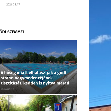
2026.02.17.
ÖDI SZEMMEL
A hőség miatt elhalasztják a gödi
strand nagymedencéjének
tisztítását, kedden is nyitva marad
2026.06.29.