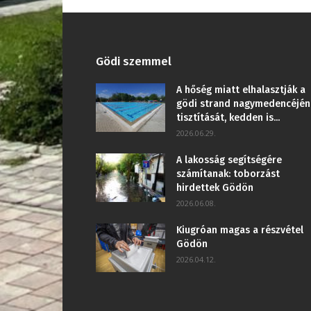
Gödi szemmel
A hőség miatt elhalasztják a
gödi strand nagymedencéjén
tisztítását, kedden is...
2026.06.29.
A lakosság segítségére
számítanak: toborzást
hirdettek Gödön
2026.06.08.
Kiugróan magas a részvétel
Gödön
2026.04.12.