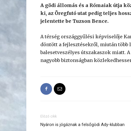
A gödi állomás és a Rómaiak útja kö
ki, az Öregfutó utat pedig teljes hos
jelentette be Tuzson Bence.
A térség országgyűlési képviselője 
döntött a fejlesztésekről, miután több 
balesetveszélyes útszakaszok miatt. A 
nagyobb biztonságban közlekedhessen
Előző cikk
Nyáron is jógáznak a felsőgödi Ady-klubban