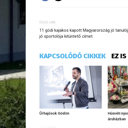
Előző cikk
11 gödi kajakos kapott Magyarország jó tanulój
jó sportolója kitüntető címet
KAPCSOLÓDÓ CIKKEK
EZ I
Űrhajósok Gödön
Húsvéti nyus
áruházban