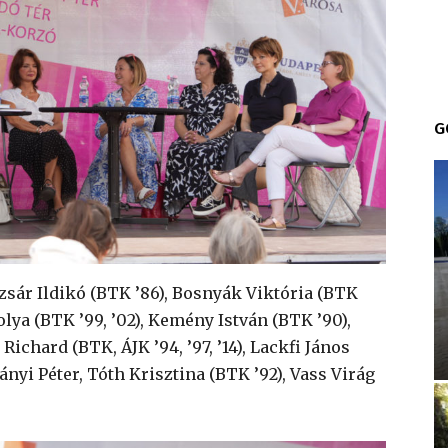
G
dizsár Ildikó (BTK ’86), Bosnyák Viktória (BTK
olya (BTK ’99, ’02), Kemény István (BTK ’90),
Richard (BTK, ÁJK ’94, ’97, ’14), Lackfi János
ányi Péter, Tóth Krisztina (BTK ’92), Vass Virág