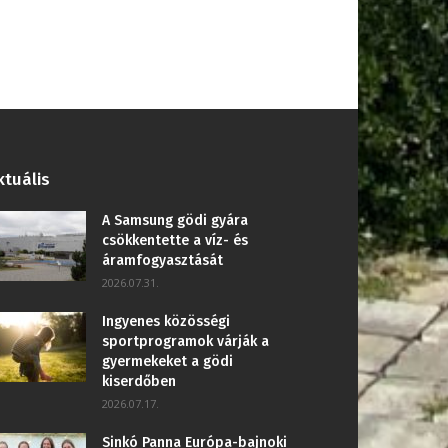
ktuális
A Samsung gödi gyára
csökkentette a víz- és
áramfogyasztását
2026.07.31.
Ingyenes közösségi
sportprogramok várják a
gyermekeket a gödi
kiserdőben
2026.07.17.
Sinkó Panna Európa-bajnoki