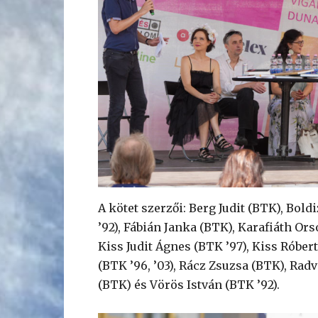
A kötet szerzői: Berg Judit (BTK), Bol
’92), Fábián Janka (BTK), Karafiáth Ors
Kiss Judit Ágnes (BTK ’97), Kiss Róbert 
(BTK ’96, ’03), Rácz Zsuzsa (BTK), Radv
(BTK) és Vörös István (BTK ’92).