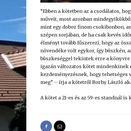
“Ebben a kötetben az a csodálatos, ho
műveit, most azonban mindegyikükből e
mint egy doboz finom csokibonbon, am
szépen sorjában, de ha csak kevés idő
élményt tovább fűszerezi, hogy az ös
növendéke volt egykor, így büszkén, a
büszkeséggel tekintek erre a könyvre 
igazán változatos kötet mindenkinek el
kezdeményezésnek, hogy tehetséges v
meg” – írja a kötetről Borhy László a
A kötet a 21-es és az 59-es standnál i