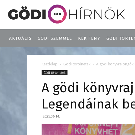
AKTUÁLIS
GÖDI SZEMMEL
KÉK FÉNY
GÖDI TÖRTÉ
Kezdőlap
Gödi történetek
A gödi könyvrajongók i
Gödi történetek
A gödi könyvraj
Legendáinak b
2025.06.14.