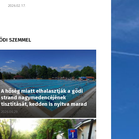
2026.02.17.
ÖDI SZEMMEL
A hőség miatt elhalasztják a gödi
strand nagymedencéjének
tisztítását, kedden is nyitva marad
2026.06.29.