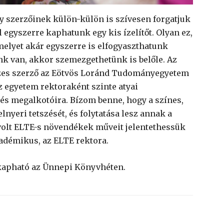
gy szerzőinek külön-külön is szívesen forgatjuk
gyszerre kaphatunk egy kis ízelítőt. Olyan ez,
elyet akár egyszerre is elfogyaszthatunk
nk van, akkor szemezgethetünk is belőle. Az
szes szerző az Eötvös Loránd Tudományegyetem
z egyetem rektoraként szinte atyai
és megalkotóira. Bízom benne, hogy a színes,
nyeri tetszését, és folytatása lesz annak a
olt ELTE-s növendékek műveit jelentethessük
kadémikus, az ELTE rektora.
s kapható az Ünnepi Könyvhéten.