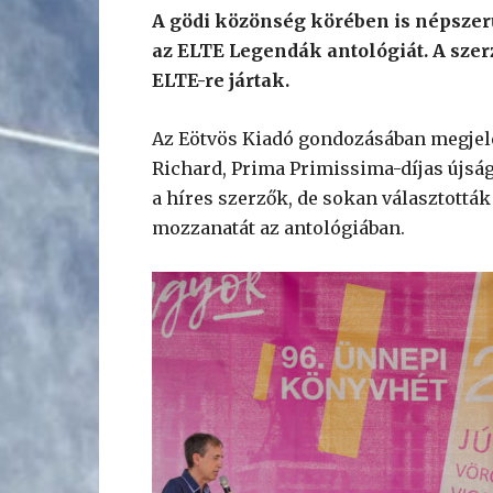
A gödi közönség körében is népszer
az ELTE Legendák antológiát. A szer
ELTE-re jártak.
Az Eötvös Kiadó gondozásában megjelen
Richard, Prima Primissima-díjas újság
a híres szerzők, de sokan választottá
mozzanatát az antológiában.