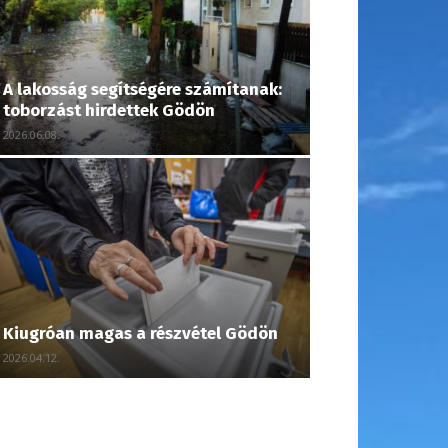
A lakosság segítségére számítanak:
toborzást hirdettek Gödön
2026.06.08.
Kiugróan magas a részvétel Gödön
2026.04.12.