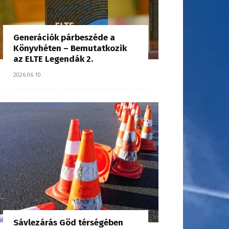
Generációk párbeszéde a
Könyvhéten – Bemutatkozik
az ELTE Legendák 2.
2026.06.10.
Sávlezárás Göd térségében