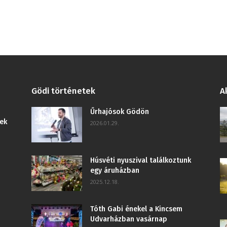
Gödi történetek
A
Űrhajósok Gödön
ek
2026.01.29.
Húsvéti nyuszival találkoztunk
egy áruházban
2025.12.18.
Tóth Gabi énekel a Kincsem
Udvarházban vasárnap