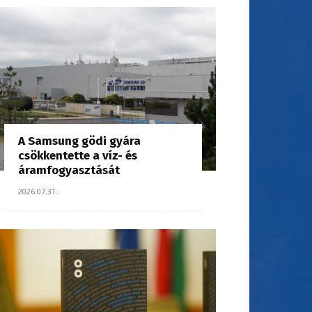
A Samsung gödi gyára
csökkentette a víz- és
áramfogyasztását
2026.07.31.