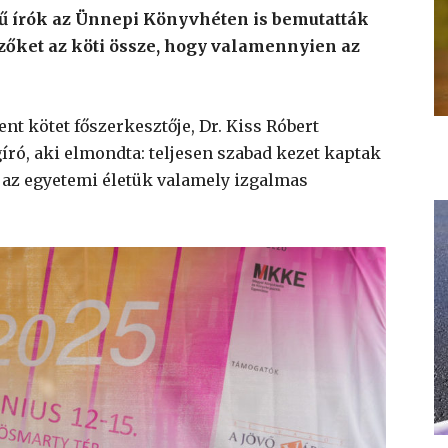
ű írók az Ünnepi Könyvhéten is bemutatták
zőket az köti össze, hogy valamennyien az
t kötet főszerkesztője, Dr. Kiss Róbert
író, aki elmondta: teljesen szabad kezet kaptak
k az egyetemi életük valamely izgalmas