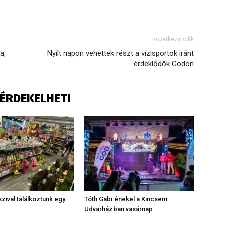
Következő cikk
a,
Nyílt napon vehettek részt a vízisportok iránt
érdeklődők Gödön
S ÉRDEKELHETI
zival találkoztunk egy
Tóth Gabi énekel a Kincsem
Udvarházban vasárnap