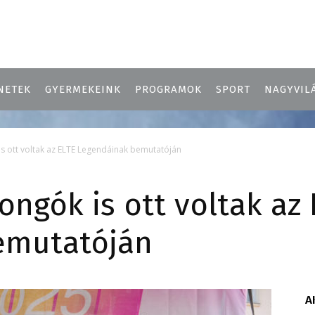
NETEK
GYERMEKEINK
PROGRAMOK
SPORT
NAGYVIL
s ott voltak az ELTE Legendáinak bemutatóján
ongók is ott voltak az 
emutatóján
A