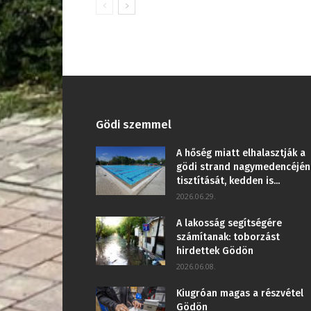
Gödi szemmel
A hőség miatt elhalasztják a
gödi strand nagymedencéjén
tisztítását, kedden is...
2026.06.29.
A lakosság segítségére
számítanak: toborzást
hirdettek Gödön
2026.06.08.
Kiugróan magas a részvétel
Gödön