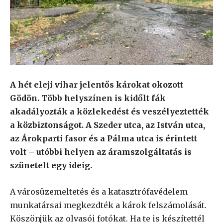
A hét eleji vihar jelentős károkat okozott
Gödön. Több helyszínen is kidőlt fák
akadályozták a közlekedést és veszélyeztették
a közbiztonságot. A Szeder utca, az István utca,
az Árokparti fasor és a Pálma utca is érintett
volt – utóbbi helyen az áramszolgáltatás is
szünetelt egy ideig.
A városüzemeltetés és a katasztrófavédelem
munkatársai megkezdték a károk felszámolását.
Köszönjük az olvasói fotókat. Ha te is készítettél