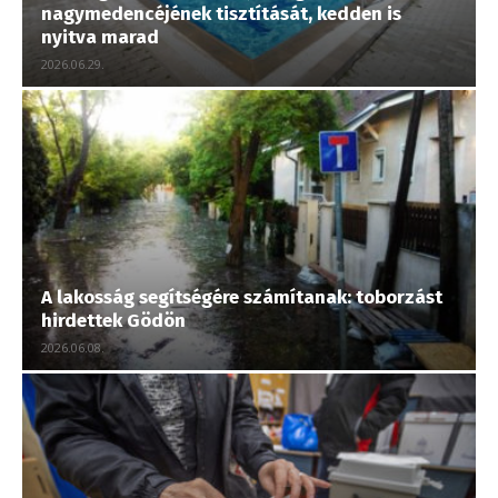
nagymedencéjének tisztítását, kedden is
nyitva marad
2026.06.29.
A lakosság segítségére számítanak: toborzást
hirdettek Gödön
2026.06.08.