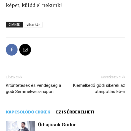
képet, küldd el nekünk!
CÍMKÉK
viharkár
Előző cikk
Következő cikk
Kitüntetések és vendégség a
Kiemelkedő gödi sikerek az
gödi Semmelweis-napon
utánpótlás Eb-n
KAPCSOLÓDÓ CIKKEK
EZ IS ÉRDEKELHETI
Űrhajósok Gödön