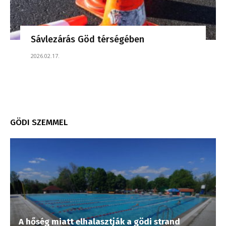
Sávlezárás Göd térségében
2026.02.17.
GÖDI SZEMMEL
A hőség miatt elhalasztják a gödi strand