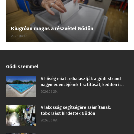
Kiugróan magas a részvétel Gödön
2026.04.12.
Gödi szemmel
A hőség miatt elhalasztják a gödi strand
nagymedencéjének tisztítását, kedden is...
2026.06.29.
A lakosság segítségére számítanak:
toborzást hirdettek Gödön
2026.06.08.