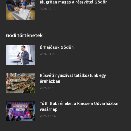
Kiugróan magas a részvétel Gödön
2026.04.12.
Gödi történetek
Űrhajósok Gödön
2026.01.29.
Húsvéti nyuszival találkoztunk egy
áruházban
2025.12.18.
Tóth Gabi énekel a Kincsem Udvarházban
vasárnap
2025.12.14.