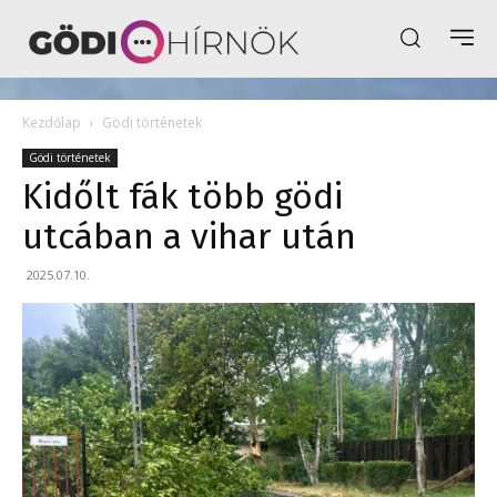
Kezdőlap
Gödi történetek
Gödi történetek
Kidőlt fák több gödi
utcában a vihar után
2025.07.10.