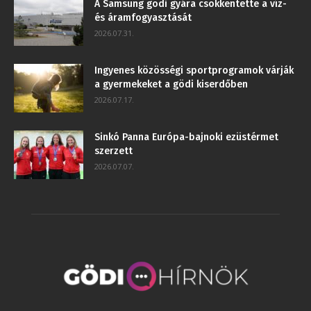
A Samsung gödi gyára csökkentette a víz-
és áramfogyasztását
2026.07.31.
Ingyenes közösségi sportprogramok várják
a gyermekeket a gödi kiserdőben
2026.07.17.
Sinkó Panna Európa-bajnoki ezüstérmet
szerzett
2026.07.07.