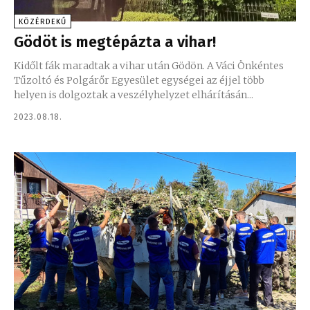
KÖZÉRDEKŰ
Gödöt is megtépázta a vihar!
Kidőlt fák maradtak a vihar után Gödön. A Váci Önkéntes
Tűzoltó és Polgárőr Egyesület egységei az éjjel több
helyen is dolgoztak a veszélyhelyzet elhárításán...
2023.08.18.