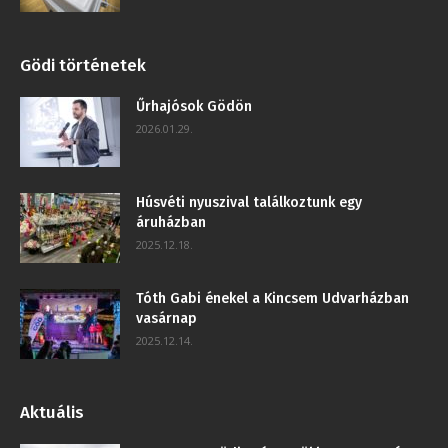
Gödi történetek
Űrhajósok Gödön
2026.01.29.
Húsvéti nyuszival találkoztunk egy
áruházban
2025.12.18.
Tóth Gabi énekel a Kincsem Udvarházban
vasárnap
2025.12.14.
Aktuális