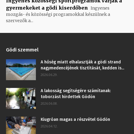
Ingyenes közösségi sportprogramok várják a
gyermekeket a gödi kiserdőben
Ingyenes
mozgás- és közösségi programokkal készülnek a
szervezők a...
Gödi szemmel
A hőség miatt elhalasztják a gödi strand
nagymedencéjének tisztítását, kedden is...
2026.06.29.
A lakosság segítségére számítanak:
toborzást hirdettek Gödön
2026.06.08.
Kiugróan magas a részvétel Gödön
2026.04.12.