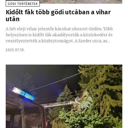
GÖDI TÖRTÉNETEK
Kidőlt fák több gödi utcában a vihar
után
A hét eleji vihar jelentős károkat okozott Gödön. Több
helyszínen is kidőlt fák akadályozták a közlekedést és
veszélyeztették a közbiztonságot. A Szeder utca, az...
2025.07.10.