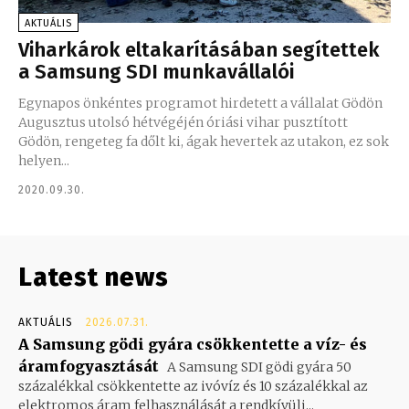
AKTUÁLIS
Viharkárok eltakarításában segítettek
a Samsung SDI munkavállalói
Egynapos önkéntes programot hirdetett a vállalat Gödön
Augusztus utolsó hétvégéjén óriási vihar pusztított
Gödön, rengeteg fa dőlt ki, ágak hevertek az utakon, ez sok
helyen...
2020.09.30.
Latest news
AKTUÁLIS
2026.07.31.
A Samsung gödi gyára csökkentette a víz- és
áramfogyasztását
A Samsung SDI gödi gyára 50
százalékkal csökkentette az ivóvíz és 10 százalékkal az
elektromos áram felhasználását a rendkívüli...