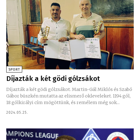
SPORT
Díjazták a két gödi gólzsákot
Díjazták a két gödi gólzsákot. Martin-Gál Miklós és Szabó
Gábor büszkén mutatta az elismerő okleveleket. 1194 gól,
18 gólkirályi cím mögöttünk, és remélem még sok...
2024.05.25.