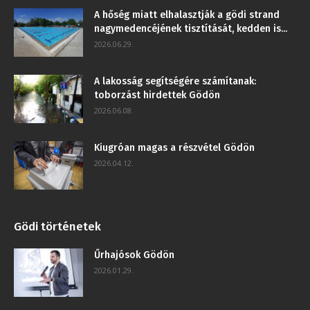
A hőség miatt elhalasztják a gödi strand
nagymedencéjének tisztítását, kedden is...
2026.06.29.
A lakosság segítségére számítanak:
toborzást hirdettek Gödön
2026.06.08.
Kiugróan magas a részvétel Gödön
2026.04.12.
Gödi történetek
Űrhajósok Gödön
2026.01.29.