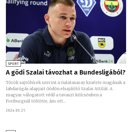
SPORT
A gödi Szalai távozhat a Bundesligából?
Török sajtóhírek szerint a Galatasaray kinézte magának a
labdarúgás alapjait Gödön elsajátító Szalai Attilát. A
magyar válogatott védő a tavaszt kölcsönben a
Freiburgnál töltötte, ám ott...
2024.05.21.