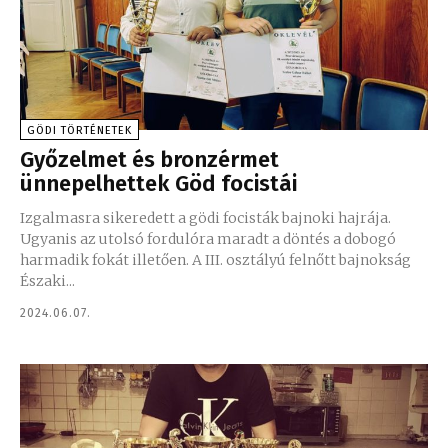
GÖDI TÖRTÉNETEK
Győzelmet és bronzérmet
ünnepelhettek Göd focistái
Izgalmasra sikeredett a gödi focisták bajnoki hajrája.
Ugyanis az utolsó fordulóra maradt a döntés a dobogó
harmadik fokát illetően. A III. osztályú felnőtt bajnokság
Északi...
2024.06.07.