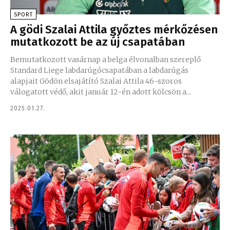
SPORT
A gödi Szalai Attila győztes mérkőzésen
mutatkozott be az új csapatában
Bemutatkozott vasárnap a belga élvonalban szereplő
Standard Liege labdarúgócsapatában a labdarúgás
alapjait Gödön elsajátító Szalai Attila 46-szoros
válogatott védő, akit január 12-én adott kölcsön a...
2025.01.27.