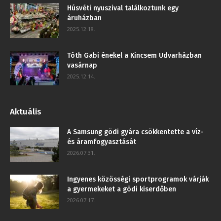
Húsvéti nyuszival találkoztunk egy
áruházban
2025.12.18.
Tóth Gabi énekel a Kincsem Udvarházban
vasárnap
2025.12.14.
Aktuális
A Samsung gödi gyára csökkentette a víz-
és áramfogyasztását
2026.07.31.
Ingyenes közösségi sportprogramok várják
a gyermekeket a gödi kiserdőben
2026.07.17.