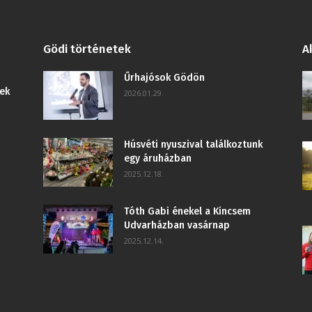
Gödi történetek
A
Űrhajósok Gödön
ek
2026.01.29.
Húsvéti nyuszival találkoztunk
egy áruházban
2025.12.18.
Tóth Gabi énekel a Kincsem
Udvarházban vasárnap
2025.12.14.