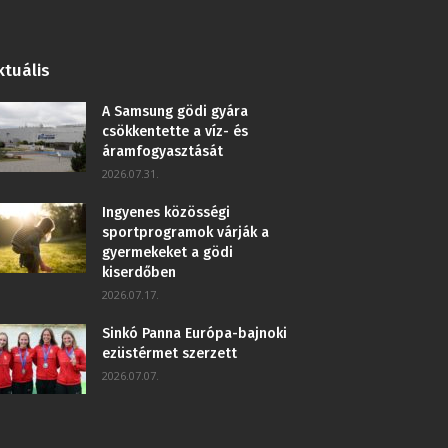
ktuális
A Samsung gödi gyára
csökkentette a víz- és
áramfogyasztását
2026.07.31.
Ingyenes közösségi
sportprogramok várják a
gyermekeket a gödi
kiserdőben
2026.07.17.
Sinkó Panna Európa-bajnoki
ezüstérmet szerzett
2026.07.07.