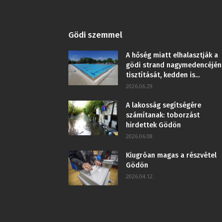
Gödi szemmel
A hőség miatt elhalasztják a
gödi strand nagymedencéjén
tisztítását, kedden is...
2026.06.29.
A lakosság segítségére
számítanak: toborzást
hirdettek Gödön
2026.06.08.
Kiugróan magas a részvétel
Gödön
2026.04.12.