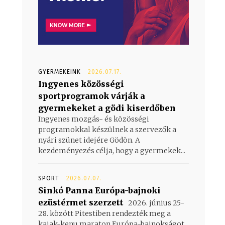
GYERMEKEINK
2026.07.17.
Ingyenes közösségi
sportprogramok várják a
gyermekeket a gödi kiserdőben
Ingyenes mozgás- és közösségi
programokkal készülnek a szervezők a
nyári szünet idejére Gödön. A
kezdeményezés célja, hogy a gyermekek...
SPORT
2026.07.07.
Sinkó Panna Európa-bajnoki
ezüstérmet szerzett
2026. június 25-
28. között Pitestiben rendezték meg a
kajak-kenu maraton Európa-bajnokságot,