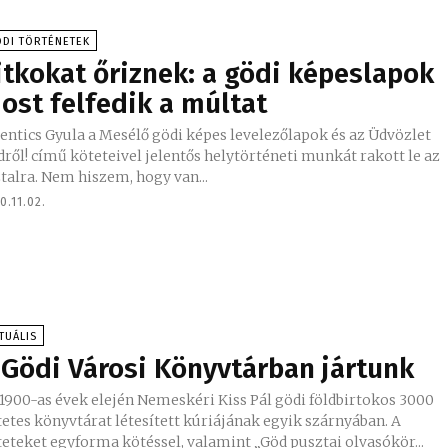
DI TÖRTÉNETEK
itkokat őriznek: a gödi képeslapok
ost felfedik a múltat
entics Gyula a Mesélő gödi képes levelezőlapok és az Üdvözlet
ről! című köteteivel jelentős helytörténeti munkát rakott le az
talra. Nem hiszem, hogy van...
0.11.02.
TUÁLIS
 Gödi Városi Könyvtárban jártunk
1900-as évek elején Nemeskéri Kiss Pál gödi földbirtokos 3000
etes könyvtárat létesített kúriájának egyik szárnyában. A
eteket egyforma kötéssel, valamint „Göd pusztai olvasókör...