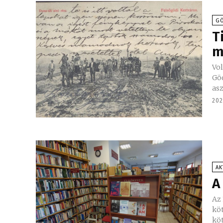
GÖ
T
m
Vol
Göd
asz
202
AK
A
Az 
köt
köt