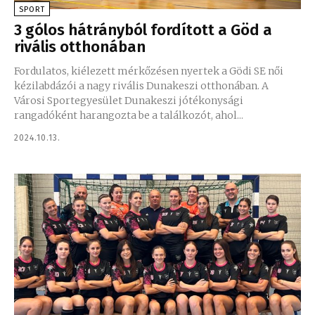
SPORT
3 gólos hátrányból fordított a Göd a
rivális otthonában
Fordulatos, kiélezett mérkőzésen nyertek a Gödi SE női
kézilabdázói a nagy rivális Dunakeszi otthonában. A
Városi Sportegyesület Dunakeszi jótékonysági
rangadóként harangozta be a találkozót, ahol...
2024.10.13.