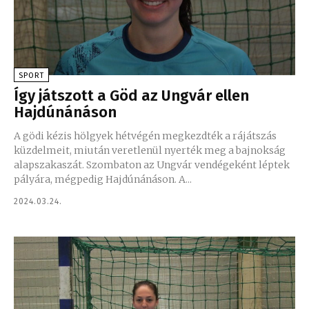
SPORT
Így játszott a Göd az Ungvár ellen
Hajdúnánáson
A gödi kézis hölgyek hétvégén megkezdték a rájátszás
küzdelmeit, miután veretlenül nyerték meg a bajnokság
alapszakaszát. Szombaton az Ungvár vendégeként léptek
pályára, mégpedig Hajdúnánáson. A...
2024.03.24.