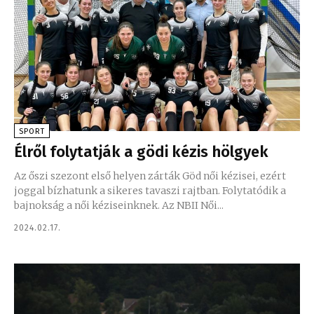
SPORT
Élről folytatják a gödi kézis hölgyek
Az őszi szezont első helyen zárták Göd női kézisei, ezért
joggal bízhatunk a sikeres tavaszi rajtban. Folytatódik a
bajnokság a női kéziseinknek. Az NBII Női...
2024.02.17.