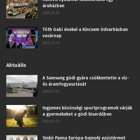
áruházban
2025.12.18.
Tóth Gabi énekel a Kincsem Udvarházban
vasárnap
2025.12.14.
Aktuális
A Samsung gödi gyára csökkentette a víz-
és áramfogyasztását
2026.07.31.
Ingyenes közösségi sportprogramok várják
a gyermekeket a gödi kiserdőben
2026.07.17.
Sinkó Panna Európa-bajnoki ezüstérmet