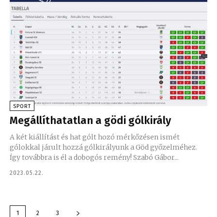
SPORT
Megállíthatatlan a gödi gólkirály
A két kiállítást és hat gólt hozó mérkőzésen ismét
gólokkal járult hozzá gólkirályunk a Göd győzelméhez.
Így továbbra is él a dobogós remény! Szabó Gábor...
2023.05.22.
1
2
3