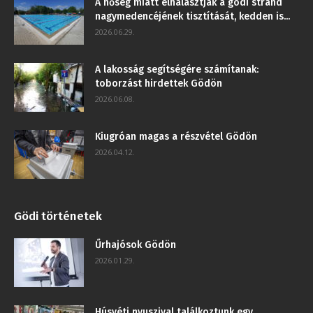
A hőség miatt elhalasztják a gödi strand
nagymedencéjének tisztítását, kedden is...
2026.06.29.
A lakosság segítségére számítanak:
toborzást hirdettek Gödön
2026.06.08.
Kiugróan magas a részvétel Gödön
2026.04.12.
Gödi történetek
Űrhajósok Gödön
2026.01.29.
Húsvéti nyuszival találkoztunk egy