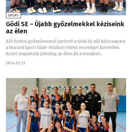
SPORT
Gödi SE – Újabb győzelmekkel kéziseink
az élen
Két fontos győzelemmel javított a Gödi SE női kézicsapata
a Borsod Sport Klub-Miskolc elleni vereséget követően.
Ezzel csapatunk jelenleg az élen áll a mindent...
2024.05.23.