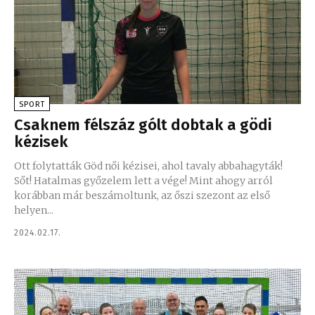
SPORT
Csaknem félszáz gólt dobtak a gödi
kézisek
Ott folytatták Göd női kézisei, ahol tavaly abbahagyták!
Sőt! Hatalmas győzelem lett a vége! Mint ahogy arról
korábban már beszámoltunk, az őszi szezont az első
helyen...
2024.02.17.