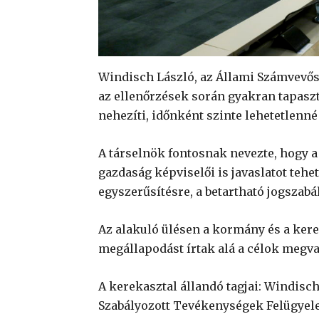
Windisch László, az Állami Számvevős
az ellenőrzések során gyakran tapaszt
nehezíti, időnként szinte lehetetlenné 
A társelnök fontosnak nevezte, hogy a
gazdaság képviselői is javaslatot teh
egyszerűsítésre, a betartható jogszabá
Az alakuló ülésen a kormány és a kere
megállapodást írtak alá a célok megva
A kerekasztal állandó tagjai: Windisch
Szabályozott Tevékenységek Felügyele