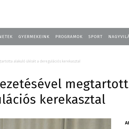
NETEK
GYERMEKEINK
PROGRAMOK
SPORT
NAGYVIL
rtotta alakuló ülését a deregulációs kerekasztal
ezetésével megtartott
lációs kerekasztal
A