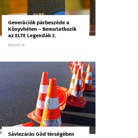
Generációk párbeszéde a
Könyvhéten – Bemutatkozik
az ELTE Legendák 2.
2026.06.10.
Sávlezárás Göd térségében