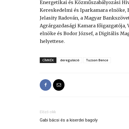
Energetikai és Közműszabályozási Hiv
Kereskedelmi és Iparkamara elnöke, B
Jelasity Radován, a Magyar Bankszövet
Agrárgazdasági Kamara főigazgatója, 
elnöke és Bodor József, a Digitális M
helyettese.
CÍMKÉK
dereguláció
Tuzson Bence
Előző cikk
Gabi bácsi és a kiserdei bagoly