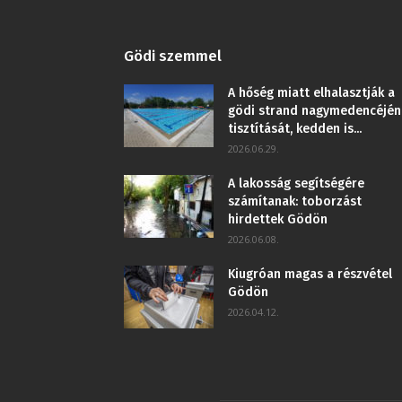
Gödi szemmel
A hőség miatt elhalasztják a
gödi strand nagymedencéjén
tisztítását, kedden is...
2026.06.29.
A lakosság segítségére
számítanak: toborzást
hirdettek Gödön
2026.06.08.
Kiugróan magas a részvétel
Gödön
2026.04.12.