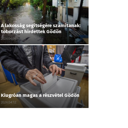
A lakosság segítségére számítanak:
toborzást hirdettek Gödön
2026.06.08.
Kiugróan magas a részvétel Gödön
2026.04.12.