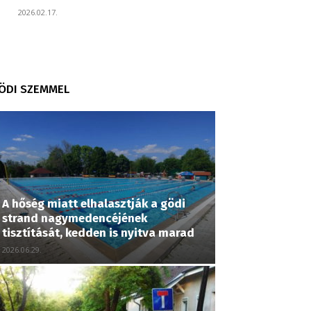
2026.02.17.
ÖDI SZEMMEL
A hőség miatt elhalasztják a gödi
strand nagymedencéjének
tisztítását, kedden is nyitva marad
2026.06.29.