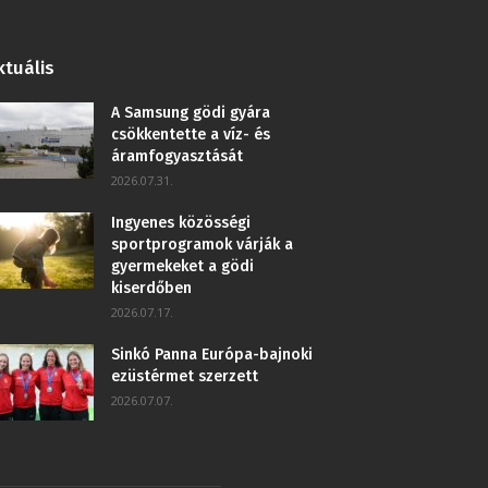
ktuális
A Samsung gödi gyára
csökkentette a víz- és
áramfogyasztását
2026.07.31.
Ingyenes közösségi
sportprogramok várják a
gyermekeket a gödi
kiserdőben
2026.07.17.
Sinkó Panna Európa-bajnoki
ezüstérmet szerzett
2026.07.07.