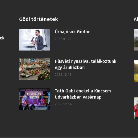
Gödi történetek
A
Űrhajósok Gödön
ek
2026.01.29.
Húsvéti nyuszival találkoztunk
egy áruházban
2025.12.18.
Tóth Gabi énekel a Kincsem
Udvarházban vasárnap
2025.12.14.