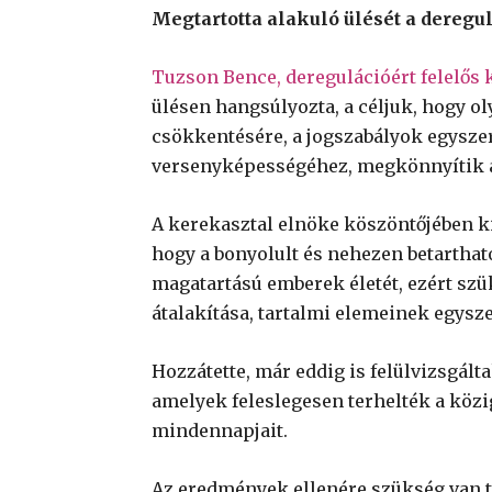
Megtartotta alakuló ülését a deregu
Tuzson Bence, deregulációért felelős
ülésen hangsúlyozta, a céljuk, hogy o
csökkentésére, a jogszabályok egysze
versenyképességéhez, megkönnyítik a 
A kerekasztal elnöke köszöntőjében k
hogy a bonyolult és nehezen betarthat
magatartású emberek életét, ezért sz
átalakítása, tartalmi elemeinek egysze
Hozzátette, már eddig is felülvizsgált
amelyek feleslegesen terhelték a köz
mindennapjait.
Az eredmények ellenére szükség van to