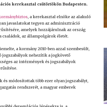
lációs kerekasztal csütörtökön Budapesten.
 kormánybiztos
, a kerekasztal elnöke az alakuló
lyan javaslatokat tegyen az adminisztráció
rűsítésére, amelyek hozzájárulnak az ország
családok, az állampolgárok életét.
iemelte, a kormány 2010-ben azzal szembesült,
ó jogszabályok nehezítik a jogkövető
ükséges az intézmények és jogszabályok
rűsítése.
ak és módosítottak több ezer olyan jogszabályt,
igazgatás rendszerét, a magyar emberek
vábbi deregulációs lépésekre is, a