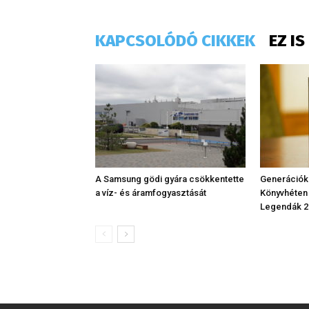
KAPCSOLÓDÓ CIKKEK
EZ I
A Samsung gödi gyára csökkentette
Generációk
a víz- és áramfogyasztását
Könyvhéten
Legendák 2