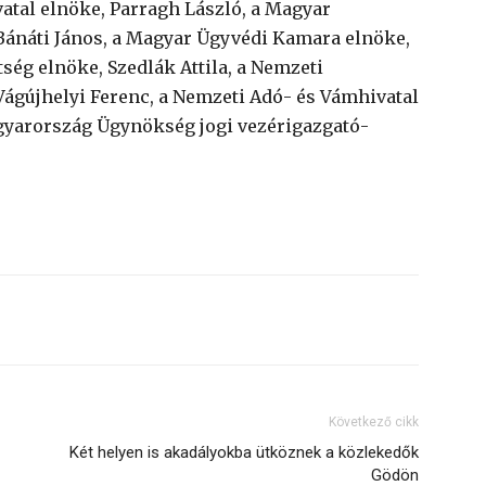
atal elnöke, Parragh László, a Magyar
ánáti János, a Magyar Ügyvédi Kamara elnöke,
ség elnöke, Szedlák Attila, a Nemzeti
Vágújhelyi Ferenc, a Nemzeti Adó- és Vámhivatal
agyarország Ügynökség jogi vezérigazgató-
Következő cikk
Két helyen is akadályokba ütköznek a közlekedők
Gödön