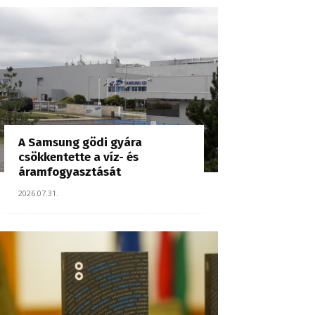
A Samsung gödi gyára
csökkentette a víz- és
áramfogyasztását
2026.07.31.