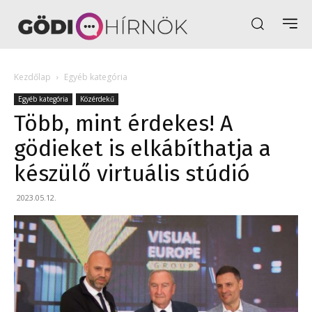
Kezdőlap
Egyéb kategória
Egyéb kategória
Közérdekű
Több, mint érdekes! A
gödieket is elkábíthatja a
készülő virtuális stúdió
2023.05.12.