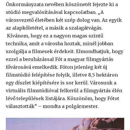
Önkormányzata nevében köszönetét fejezte ki a
stúdió megvalósításával kapcsolatban. „A
városvezető életében két szép dolog van. Az egyik
az alapkőletétel, a másik a szalagátvágás.
Kívánom, hogy ez a nagyon magas szintű
technika, amit a városba hoztak, minél jobban
szolgálja a filmesek érdekeit. Elmondhatjuk, hogy
ezzel a beruházással Fót a magyar filmgyártás
fővárosává emelkedik. Fóton jelenleg két új
filmstúdió felépítése folyik, illetve 8,5 hektáron
egy díszlet kiépítésére is sor kerül. Városunk a
virtuális filmstúdióval felkerül a filmgyártás élén
lévő települések listájára. Köszönöm, hogy Fótot
választották” – mondta a polgármester.