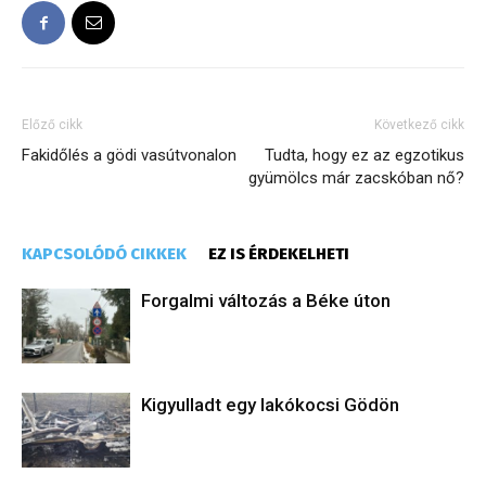
Előző cikk
Következő cikk
Fakidőlés a gödi vasútvonalon
Tudta, hogy ez az egzotikus
gyümölcs már zacskóban nő?
KAPCSOLÓDÓ CIKKEK
EZ IS ÉRDEKELHETI
Forgalmi változás a Béke úton
Kigyulladt egy lakókocsi Gödön