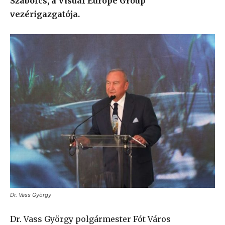
Szabolcs, a Visual Europe Group
vezérigazgatója.
Dr. Vass György
Dr. Vass György polgármester Fót Város