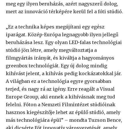
meg egy ilyen beruházás, azért nagyszerű dolog,
mert az innováció térképére kerül fel a fóti stúdió.
„Ez a technika képes megújítani egy egész
iparágat. Közép-Európa legnagyobb ilyen jellegű
beruházása lesz. Egy olyan LED-falas technológiai
stúdió jön létre, amely megváltoztatja a
filmgyártás irányát, és kiváltja a hagyományos
greenbox technológiát. Egy új dolog mindig
kihívást jelent, a kihívás pedig kockázatokkal jár.
A világban ez a technológia egyre gyorsabban
terjed, és nagy rá az igény. Erre reagált a Visual
Europe Group, aki ennek a kihívásnak meg tud
felelni. Fóton a Nemzeti Filmintézet stúdióinak
hasznos kiegészítője lehet az épülő stúdió, amely
más technológiára épül” – mondta Tuzson Bence,
aki dicsérte Fót innovatív városvezetését, amely