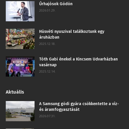
Űrhajósok Gödön
2026.01.29.
Húsvéti nyuszival találkoztunk egy
áruházban
2025.12.18.
Tóth Gabi énekel a Kincsem Udvarházban
vasárnap
2025.12.14.
Aktuális
A Samsung gödi gyára csökkentette a víz-
és áramfogyasztását
2026.07.31.