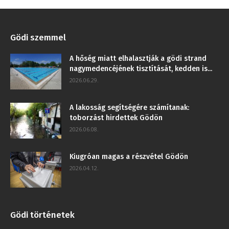
Gödi szemmel
A hőség miatt elhalasztják a gödi strand
nagymedencéjének tisztítását, kedden is...
2026.06.29.
A lakosság segítségére számítanak:
toborzást hirdettek Gödön
2026.06.08.
Kiugróan magas a részvétel Gödön
2026.04.12.
Gödi történetek