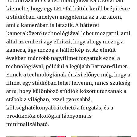
Botond Szabolcs a technológiával kapcsolatban
kiemelte, hogy egy LED-fal háttér kerül beépítésre
a stúdióban, amelyen megjelenik az a tartalom,
ami a kamerában is látszik. A hátteret
kamerakövető technológiával lehet mozgatni, ami
által az emberi agy elhiszi, hogy ahogy mozog a
kamera, úgy mozog a háttérkép is. Az elmúlt
években már több nagyfilmet forgattak ezzel a
technológiával, például a legújabb Batman-filmet.
Ennek a technológiának óriási előnye még, hogy a
filmet egy stúdióban lehet felvenni, nincs szükség
arra, hogy különböző stúdiók között utazzanak a
stábok a világban, ezzel gyorsabbá,
költséghatékonyabbá tehető a forgatás, és a
produkciók ökológiai lábnyoma is
minimalizálható.