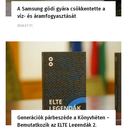
A Samsung gödi gyára csökkentette a
víz- és áramfogyasztását
2026.07.31.
Generációk párbeszéde a Könyvhéten –
Bemutatkozik az ELTE Legendák 2.