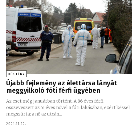
KÉK FÉNY
Újabb fejlemény az élettársa lányát
meggyilkoló fóti férfi ügyében
Az eset még januárban történt. A 86 éves férfi
összeveszett az 51 éves nővel a fóti lakásában, ezért késsel
megszúrta; a nő az utcán...
2021.11.22.