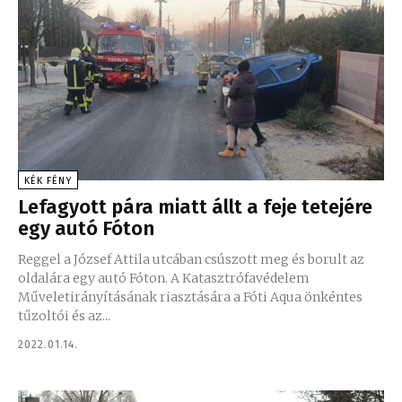
KÉK FÉNY
Lefagyott pára miatt állt a feje tetejére
egy autó Fóton
Reggel a József Attila utcában csúszott meg és borult az
oldalára egy autó Fóton. A Katasztrófavédelem
Műveletirányításának riasztására a Fóti Aqua önkéntes
tűzoltói és az...
2022.01.14.