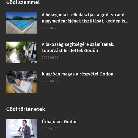
Gödi szemmel
A hőség miatt elhalasztják a gödi strand
nagymedencéjének tisztítását, kedden is...
2026.06.29.
A lakosság segítségére számítanak:
toborzást hirdettek Gödön
2026.06.08.
Kiugróan magas a részvétel Gödön
2026.04.12.
Gödi történetek
Űrhajósok Gödön
2026.01.29.