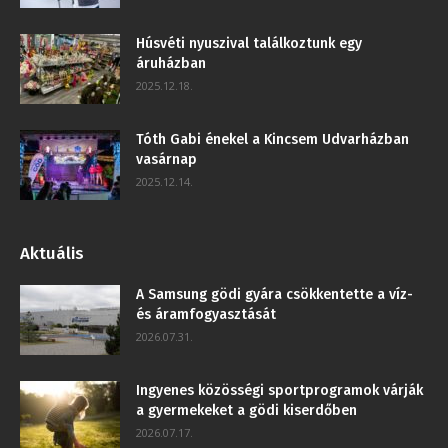
Húsvéti nyuszival találkoztunk egy
áruházban
2025.12.18.
Tóth Gabi énekel a Kincsem Udvarházban
vasárnap
2025.12.14.
Aktuális
A Samsung gödi gyára csökkentette a víz-
és áramfogyasztását
2026.07.31.
Ingyenes közösségi sportprogramok várják
a gyermekeket a gödi kiserdőben
2026.07.17.