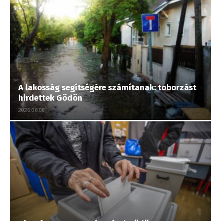
A lakosság segítségére számítanak: toborzást
hirdettek Gödön
2026.06.08.