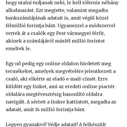
hogy utalni tudjanak neki, le kell töltenie néhány
alkalmazást. Ezt megtette, valamint megadta
bankszámlájának adatait is, amit végül közel
félmillió forintja bánt. Ugyanezzel a módszerrel
vertek át a csalók egy Pest vármegyei férfit,
akinek a számlájáról másfél millió forintot
emeltek le.
Egy nő pedig egy online oldalon hirdetett meg
termékeket, amelyek megvételére jelentkezett a
csaló, aki elkérte az eladó e-mail-címét. Erre
küldött egy linket, ami az eredeti online piactér
oldalára megtévesztésig hasonlító oldalra
navigált. A sértett a linkre kattintott, megadta az
adatait, amit 14 millió forintja bánt.
Legyen gyanakvó! Védje adatait! A felkészült