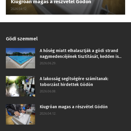
Kiugróan magas a részvétel Gödön
2026.04.12.
Gödi szemmel
A hőség miatt elhalasztják a gödi strand
nagymedencéjének tisztítását, kedden is...
2026.06.29.
A lakosság segítségére számítanak:
toborzást hirdettek Gödön
2026.06.08.
Kiugróan magas a részvétel Gödön
2026.04.12.