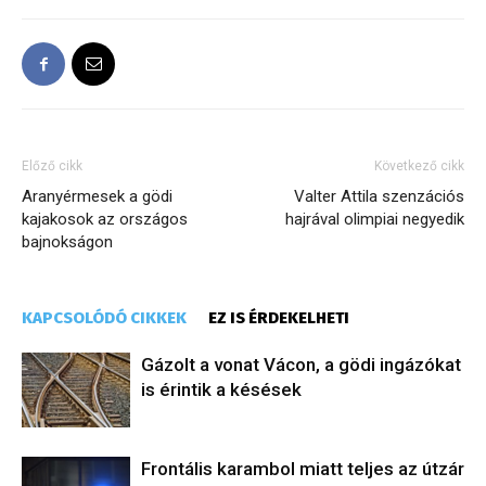
Előző cikk
Következő cikk
Aranyérmesek a gödi
Valter Attila szenzációs
kajakosok az országos
hajrával olimpiai negyedik
bajnokságon
KAPCSOLÓDÓ CIKKEK
EZ IS ÉRDEKELHETI
Gázolt a vonat Vácon, a gödi ingázókat
is érintik a késések
Frontális karambol miatt teljes az útzár