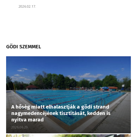
2026.02.17.
GÖDI SZEMMEL
A hőség miatt elhalasztják a gödi strand
nagymedencéjének tisztítását, kedden is
nyitva marad
2026.06.29.