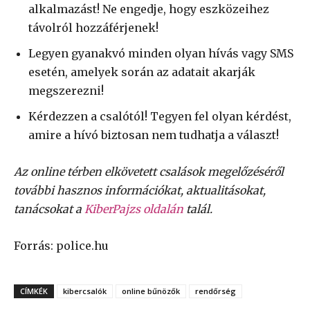
alkalmazást! Ne engedje, hogy eszközeihez
távolról hozzáférjenek!
Legyen gyanakvó minden olyan hívás vagy SMS
esetén, amelyek során az adatait akarják
megszerezni!
Kérdezzen a csalótól! Tegyen fel olyan kérdést,
amire a hívó biztosan nem tudhatja a választ!
Az online térben elkövetett csalások megelőzéséről
további hasznos információkat, aktualitásokat,
tanácsokat a
KiberPajzs oldalán
talál.
Forrás: police.hu
CÍMKÉK
kibercsalók
online bűnözők
rendőrség