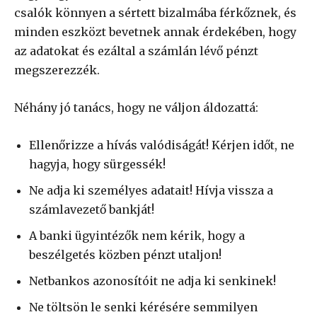
csalók könnyen a sértett bizalmába férkőznek, és
minden eszközt bevetnek annak érdekében, hogy
az adatokat és ezáltal a számlán lévő pénzt
megszerezzék.
Néhány jó tanács, hogy ne váljon áldozattá:
Ellenőrizze a hívás valódiságát! Kérjen időt, ne
hagyja, hogy sürgessék!
Ne adja ki személyes adatait! Hívja vissza a
számlavezető bankját!
A banki ügyintézők nem kérik, hogy a
beszélgetés közben pénzt utaljon!
Netbankos azonosítóit ne adja ki senkinek!
Ne töltsön le senki kérésére semmilyen