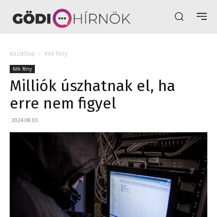
Kezdőlap
Kék fény
Kék fény
Milliók úszhatnak el, ha
erre nem figyel
2024.08.03.