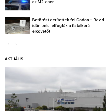
az M2-esen
Betörést derítettek fel Gödön – Rövid
időn belül elfogták a fiatalkorú
elkövetőt
AKTUÁLIS