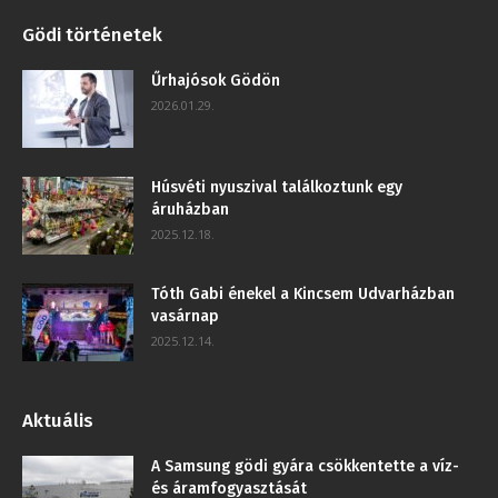
Gödi történetek
Űrhajósok Gödön
2026.01.29.
Húsvéti nyuszival találkoztunk egy
áruházban
2025.12.18.
Tóth Gabi énekel a Kincsem Udvarházban
vasárnap
2025.12.14.
Aktuális
A Samsung gödi gyára csökkentette a víz-
és áramfogyasztását