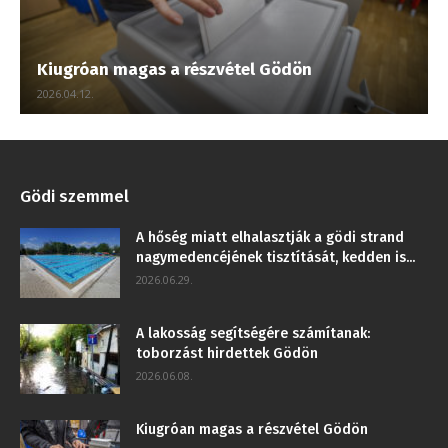
Kiugróan magas a részvétel Gödön
2026.04.12.
Gödi szemmel
A hőség miatt elhalasztják a gödi strand
nagymedencéjének tisztítását, kedden is...
2026.06.29.
A lakosság segítségére számítanak:
toborzást hirdettek Gödön
2026.06.08.
Kiugróan magas a részvétel Gödön