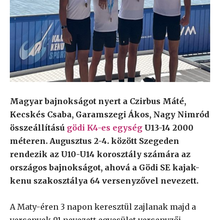
Magyar bajnokságot nyert a Czirbus Máté,
Kecskés Csaba, Garamszegi Ákos, Nagy Nimród
összeállítású
gödi K4-es egység
U13-14 2000
méteren. Augusztus 2-4. között Szegeden
rendezik az U10-U14 korosztály számára az
országos bajnokságot, ahová a Gödi SE kajak-
kenu szakosztálya 64 versenyzővel nevezett.
A Maty-éren 3 napon keresztül zajlanak majd a
versenyek 91 nevezett egyesület versenyzői