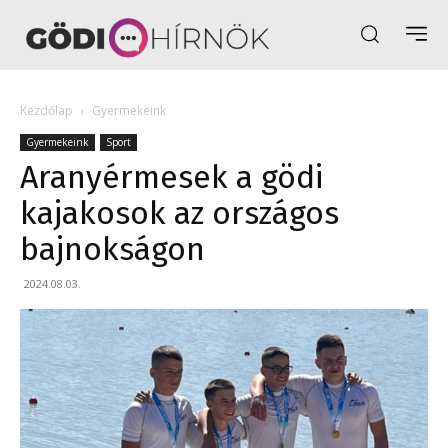
Kezdőlap
Gyermekeink
Gyermekeink
Sport
Aranyérmesek a gödi
kajakosok az országos
bajnokságon
2024.08.03.