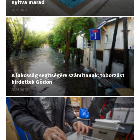
nyitva marad
2026.06.29.
A lakosság segítségére számítanak: toborzást
hirdettek Gödön
2026.06.08.