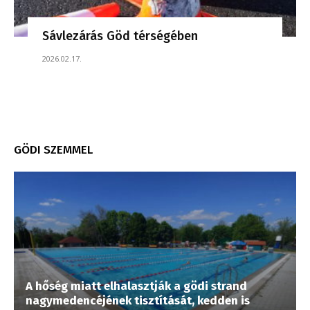
Sávlezárás Göd térségében
2026.02.17.
GÖDI SZEMMEL
A hőség miatt elhalasztják a gödi strand
nagymedencéjének tisztítását, kedden is