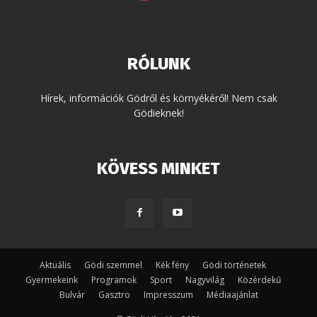
RÓLUNK
Hírek, információk Gödről és környékéről! Nem csak
Gödieknek!
KÖVESS MINKET
Aktuális
Gödi szemmel
Kék fény
Gödi történetek
Gyermekeink
Programok
Sport
Nagyvilág
Közérdekű
Bulvár
Gasztro
Impresszum
Médiaajánlat