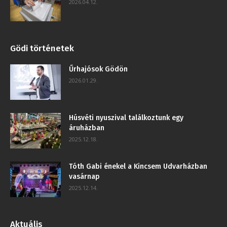
2026.04.12.
Gödi történetek
Űrhajósok Gödön
2026.01.29.
Húsvéti nyuszival találkoztunk egy
áruházban
2025.12.18.
Tóth Gabi énekel a Kincsem Udvarházban
vasárnap
2025.12.14.
Aktuális