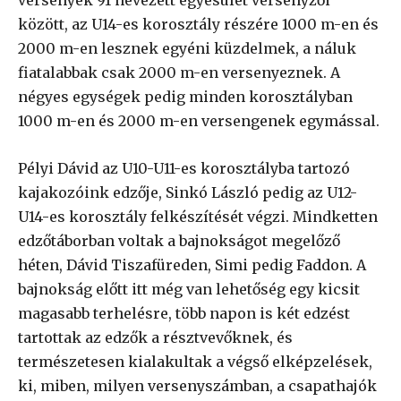
között, az U14-es korosztály részére 1000 m-en és
2000 m-en lesznek egyéni küzdelmek, a náluk
fiatalabbak csak 2000 m-en versenyeznek. A
négyes egységek pedig minden korosztályban
1000 m-en és 2000 m-en versengenek egymással.
Pélyi Dávid az U10-U11-es korosztályba tartozó
kajakozóink edzője, Sinkó László pedig az U12-
U14-es korosztály felkészítését végzi. Mindketten
edzőtáborban voltak a bajnokságot megelőző
héten, Dávid Tiszafüreden, Simi pedig Faddon. A
bajnokság előtt itt még van lehetőség egy kicsit
magasabb terhelésre, több napon is két edzést
tartottak az edzők a résztvevőknek, és
természetesen kialakultak a végső elképzelések,
ki, miben, milyen versenyszámban, a csapathajók