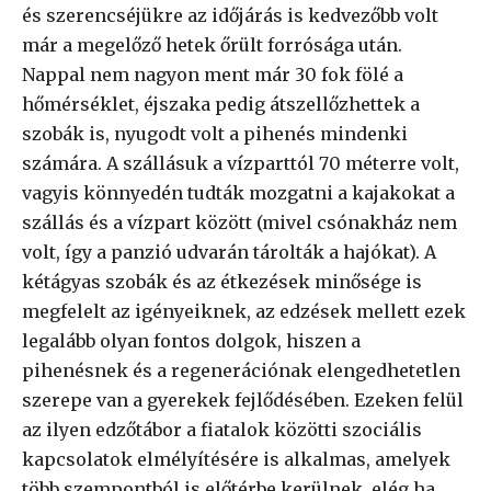
és szerencséjükre az időjárás is kedvezőbb volt
már a megelőző hetek őrült forrósága után.
Nappal nem nagyon ment már 30 fok fölé a
hőmérséklet, éjszaka pedig átszellőzhettek a
szobák is, nyugodt volt a pihenés mindenki
számára. A szállásuk a vízparttól 70 méterre volt,
vagyis könnyedén tudták mozgatni a kajakokat a
szállás és a vízpart között (mivel csónakház nem
volt, így a panzió udvarán tárolták a hajókat). A
kétágyas szobák és az étkezések minősége is
megfelelt az igényeiknek, az edzések mellett ezek
legalább olyan fontos dolgok, hiszen a
pihenésnek és a regenerációnak elengedhetetlen
szerepe van a gyerekek fejlődésében. Ezeken felül
az ilyen edzőtábor a fiatalok közötti szociális
kapcsolatok elmélyítésére is alkalmas, amelyek
több szempontból is előtérbe kerülnek, elég ha