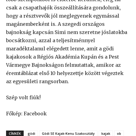
csak a csapathajók összeállítására gondolunk,
hogy a résztvevők jól meglegyenek egymással
magánemberként is. A szegedi országos
bajnokság kapcsán Simi nem szeretne jóslatokba
bocsátkozni, azzal a teljesítménnyel
maradéktalanul elégedett lenne, amit a gödi
kajakosok a Régiós Akadémia Kupán és a Pest
Vármegye Bajnokságon felmutattak, amikor az
éremtáblázat első 10 helyezettje között végeztek
az egyesületi rangsorban.
Szép volt fiúk!
Főkép: Facebook
CÍMKÉK
gödi
Gödi SE Kajak-Kenu Szakosztály
kajak
ob