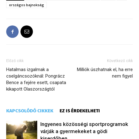
országos bajnokság
Előző cikk
Következő cikk
Hatalmas izgalmak a
Milliók úszhatnak el, ha erre
cselgáncsozóknál: Pongrácz
nem figyel
Bence a fejére esett, csapata
kikapott Olaszországtól
KAPCSOLÓDÓ CIKKEK
EZ IS ÉRDEKELHETI
Ingyenes közösségi sportprogramok
várják a gyermekeket a gödi
kiserdőben