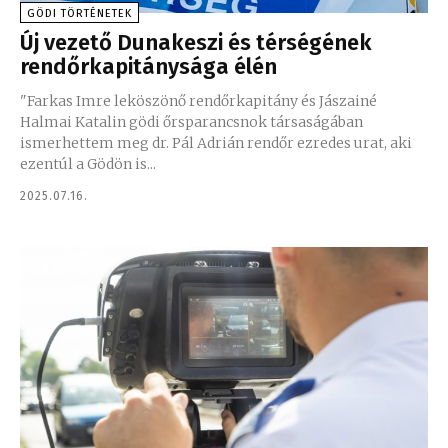
GÖDI TÖRTÉNETEK
Új vezető Dunakeszi és térségének
rendőrkapitánysága élén
"Farkas Imre leköszönő rendőrkapitány és Jászainé
Halmai Katalin gödi őrsparancsnok társaságában
ismerhettem meg dr. Pál Adrián rendőr ezredes urat, aki
ezentúl a Gödön is...
2025.07.16.