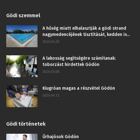
Gödi szemmel
A hőség miatt elhalasztják a gödi strand
nagymedencéjének tisztítását, kedden is...
2026.06.29.
A lakosság segítségére számítanak:
toborzást hirdettek Gödön
2026.06.08.
Kiugróan magas a részvétel Gödön
2026.04.12.
Gödi történetek
Űrhajósok Gödön