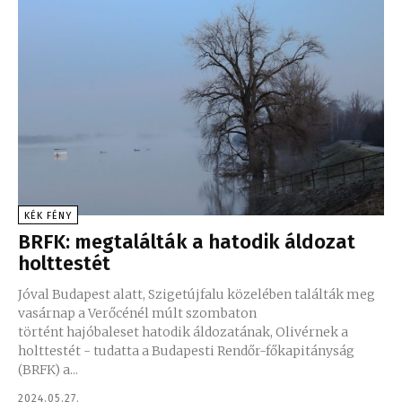
KÉK FÉNY
BRFK: megtalálták a hatodik áldozat
holttestét
Jóval Budapest alatt, Szigetújfalu közelében találták meg
vasárnap a Verőcénél múlt szombaton
történt hajóbaleset hatodik áldozatának, Olivérnek a
holttestét - tudatta a Budapesti Rendőr-főkapitányság
(BRFK) a...
2024.05.27.