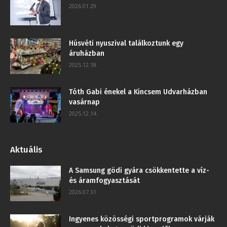
2026.01.29.
Húsvéti nyuszival találkoztunk egy
áruházban
2025.12.18.
Tóth Gabi énekel a Kincsem Udvarházban
vasárnap
2025.12.14.
Aktuális
A Samsung gödi gyára csökkentette a víz-
és áramfogyasztását
2026.07.31.
Ingyenes közösségi sportprogramok várják