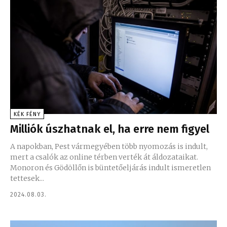
KÉK FÉNY
Milliók úszhatnak el, ha erre nem figyel
A napokban, Pest vármegyében több nyomozás is indult,
mert a csalók az online térben verték át áldozataikat.
Monoron és Gödöllőn is büntetőeljárás indult ismeretlen
tettesek...
2024.08.03.