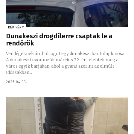
KÉK FÉNY
Dunakeszi drogdílerre csaptak le a
rendőrök
Vendégeknek árult drogot egy dunakeszi bár tulajdonosa.
A dunakeszi nyomozók március 22-én jelentek meg a
város egyik bárjában, ahol a gyanú szerint az elmúlt
időszakban...
2025.04.03.