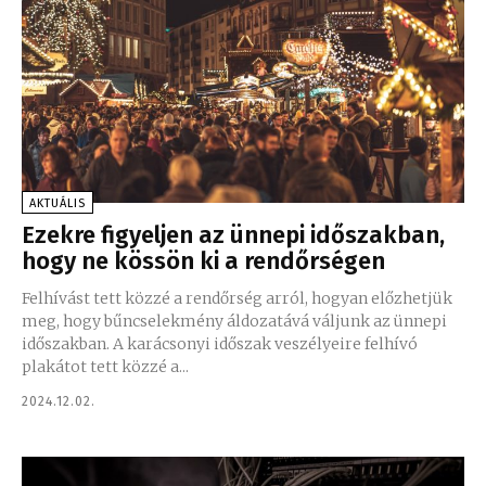
AKTUÁLIS
Ezekre figyeljen az ünnepi időszakban,
hogy ne kössön ki a rendőrségen
Felhívást tett közzé a rendőrség arról, hogyan előzhetjük
meg, hogy bűncselekmény áldozatává váljunk az ünnepi
időszakban. A karácsonyi időszak veszélyeire felhívó
plakátot tett közzé a...
2024.12.02.