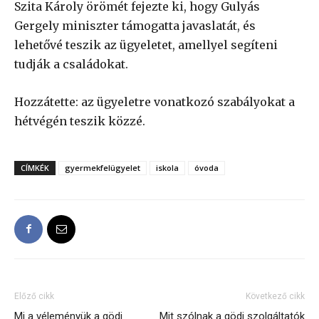
Szita Károly örömét fejezte ki, hogy Gulyás
Gergely miniszter támogatta javaslatát, és
lehetővé teszik az ügyeletet, amellyel segíteni
tudják a családokat.
Hozzátette: az ügyeletre vonatkozó szabályokat a
hétvégén teszik közzé.
CÍMKÉK
gyermekfelügyelet
iskola
óvoda
Előző cikk
Következő cikk
Mi a véleményük a gödi
Mit szólnak a gödi szolgáltatók