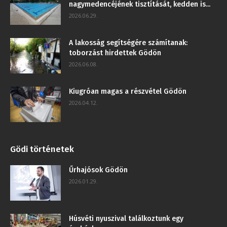
nagymedencéjének tisztítását, kedden is...
2026.06.29.
A lakosság segítségére számítanak:
toborzást hirdettek Gödön
2026.06.08.
Kiugróan magas a részvétel Gödön
2026.04.12.
Gödi történetek
Űrhajósok Gödön
2026.01.29.
Húsvéti nyuszival találkoztunk egy