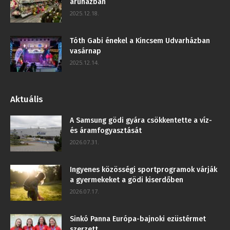
áruházban
2025.12.18.
Tóth Gabi énekel a Kincsem Udvarházban
vasárnap
2025.12.14.
Aktuális
A Samsung gödi gyára csökkentette a víz-
és áramfogyasztását
2026.07.31.
Ingyenes közösségi sportprogramok várják
a gyermekeket a gödi kiserdőben
2026.07.17.
Sinkó Panna Európa-bajnoki ezüstérmet
szerzett