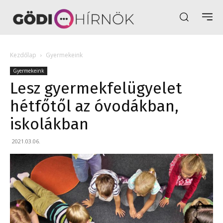
Kezdőlap
Gyermekeink
Gyermekeink
Lesz gyermekfelügyelet
hétfőtől az óvodákban,
iskolákban
2021.03.06.