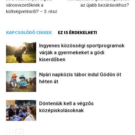
városvezetőknek a
az újabb bezárásokhoz?
költségvetésről? – 3. rész
KAPCSOLÓDÓ CIKKEK
EZ IS ÉRDEKELHETI
Ingyenes közösségi sportprogramok
várják a gyermekeket a gödi
kiserdőben
Nyári napközis tábor indul Gödön öt
héten át
Dönteniük kell a végzős
középiskolásoknak