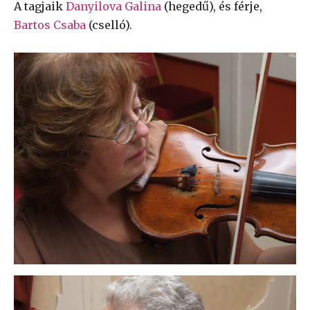
A tagjaik
Danyilova Galina
(hegedű), és férje,
Bartos Csaba
(cselló).