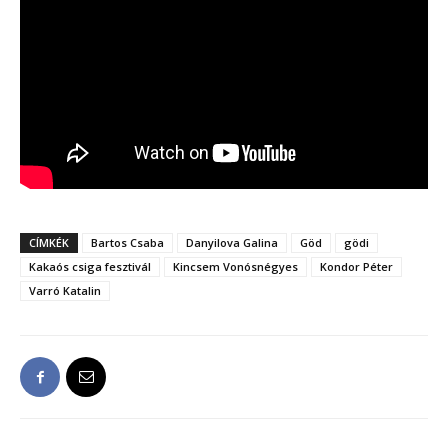
CÍMKÉK
Bartos Csaba
Danyilova Galina
Göd
gödi
Kakaós csiga fesztivál
Kincsem Vonósnégyes
Kondor Péter
Varró Katalin