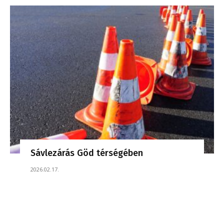
Sávlezárás Göd térségében
2026.02.17.