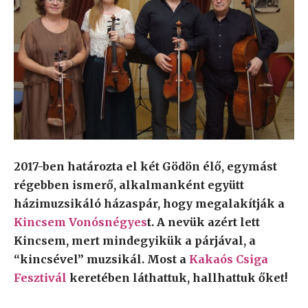
2017-ben határozta el két Gödön élő, egymást
régebben ismerő, alkalmanként együtt
házimuzsikáló házaspár, hogy megalakítják a
Kincsem Vonósnégyes
t. A nevük azért lett
Kincsem, mert mindegyikük a párjával, a
“kincsével” muzsikál. Most a
Kakaós Csiga
Fesztivál
keretében láthattuk, hallhattuk őket!