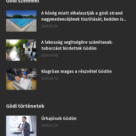
Gödi szemmel
A hőség miatt elhalasztják a gödi strand
nagymedencéjének tisztítását, kedden is...
2026.06.29.
A lakosság segítségére számítanak:
toborzást hirdettek Gödön
2026.06.08.
Kiugróan magas a részvétel Gödön
2026.04.12.
Gödi történetek
Űrhajósok Gödön
2026.01.29.