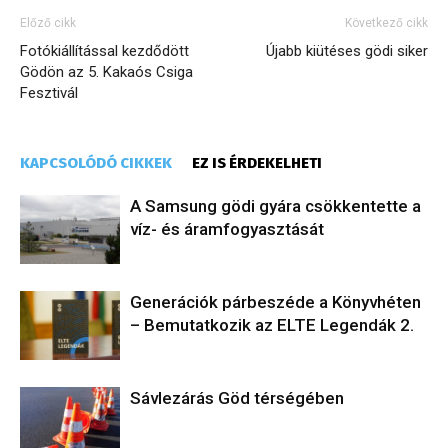
Előző cikk
Következő cikk
Fotókiállítással kezdődött
Újabb kiütéses gödi siker
Gödön az 5. Kakaós Csiga
Fesztivál
KAPCSOLÓDÓ CIKKEK
EZ IS ÉRDEKELHETI
A Samsung gödi gyára csökkentette a
víz- és áramfogyasztását
Generációk párbeszéde a Könyvhéten
– Bemutatkozik az ELTE Legendák 2.
Sávlezárás Göd térségében