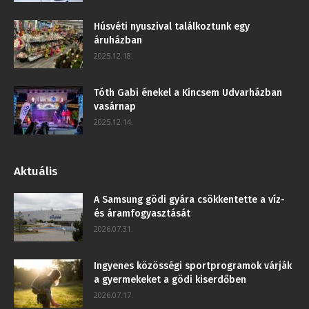
Húsvéti nyuszival találkoztunk egy
áruházban
2025.12.18.
Tóth Gabi énekel a Kincsem Udvarházban
vasárnap
2025.12.14.
Aktuális
A Samsung gödi gyára csökkentette a víz-
és áramfogyasztását
2026.07.31.
Ingyenes közösségi sportprogramok várják
a gyermekeket a gödi kiserdőben
2026.07.17.