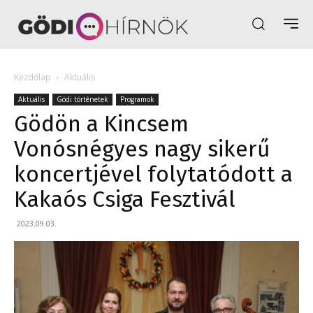
Kezdőlap
Aktuális
Aktuális
Gödi történetek
Programok
Gödön a Kincsem
Vonósnégyes nagy sikerű
koncertjével folytatódott a
Kakaós Csiga Fesztivál
2023.09.03.