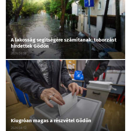
A lakosság segítségére számítanak: toborzást
hirdettek Gödön
2026.06.08.
Kiugróan magas a részvétel Gödön
2026.04.12.