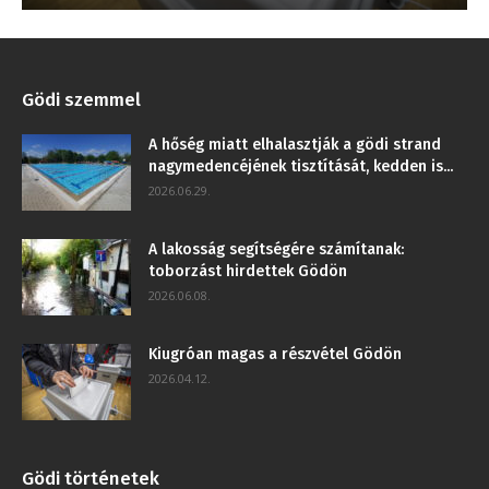
Gödi szemmel
A hőség miatt elhalasztják a gödi strand
nagymedencéjének tisztítását, kedden is...
2026.06.29.
A lakosság segítségére számítanak:
toborzást hirdettek Gödön
2026.06.08.
Kiugróan magas a részvétel Gödön
2026.04.12.
Gödi történetek