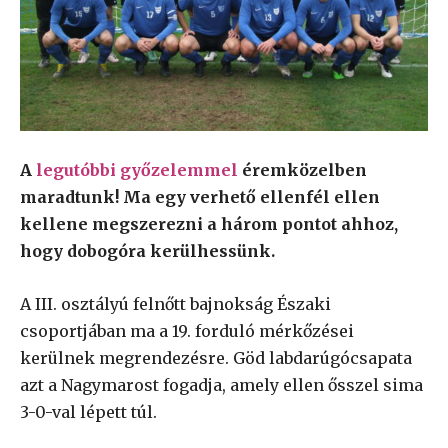
A
legutóbbi győzelemmel
éremközelben
maradtunk! Ma egy verhető ellenfél ellen
kellene megszerezni a három pontot ahhoz,
hogy dobogóra kerülhessünk.
A III. osztályú felnőtt bajnokság Északi
csoportjában ma a 19. forduló mérkőzései
kerülnek megrendezésre. Göd labdarúgócsapata
azt a Nagymarost fogadja, amely ellen ősszel sima
3-0-val lépett túl.