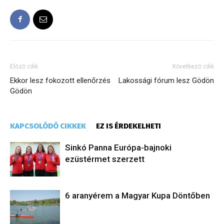
Előző cikk
Következő cikk
Ekkor lesz fokozott ellenőrzés
Lakossági fórum lesz Gödön
Gödön
KAPCSOLÓDÓ CIKKEK
EZ IS ÉRDEKELHETI
Sinkó Panna Európa-bajnoki
ezüstérmet szerzett
6 aranyérem a Magyar Kupa Döntőben