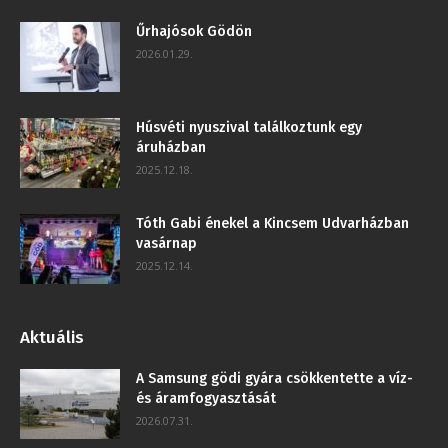
Űrhajósok Gödön
2026.01.29.
Húsvéti nyuszival találkoztunk egy
áruházban
2025.12.18.
Tóth Gabi énekel a Kincsem Udvarházban
vasárnap
2025.12.14.
Aktuális
A Samsung gödi gyára csökkentette a víz-
és áramfogyasztását
2026.07.31.