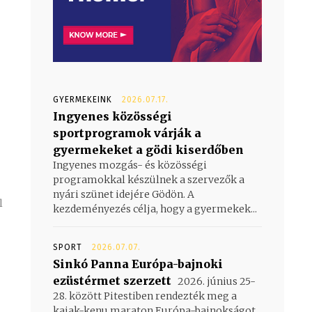
GYERMEKEINK
2026.07.17.
Ingyenes közösségi
sportprogramok várják a
gyermekeket a gödi kiserdőben
Ingyenes mozgás- és közösségi
programokkal készülnek a szervezők a
nyári szünet idejére Gödön. A
kezdeményezés célja, hogy a gyermekek...
SPORT
2026.07.07.
Sinkó Panna Európa-bajnoki
ezüstérmet szerzett
2026. június 25-
28. között Pitestiben rendezték meg a
kajak-kenu maraton Európa-bajnokságot,