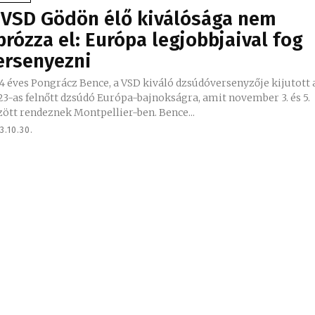
 VSD Gödön élő kiválósága nem
prózza el: Európa legjobbjaival fog
ersenyezni
4 éves Pongrácz Bence, a VSD kiváló dzsúdóversenyzője kijutott 
3-as felnőtt dzsúdó Európa-bajnokságra, amit november 3. és 5.
ött rendeznek Montpellier-ben. Bence...
3.10.30.