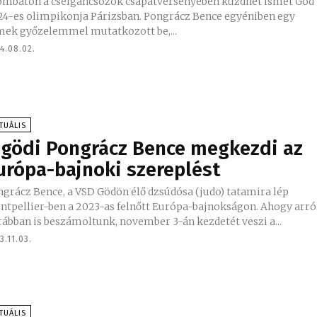
ombaton a cselgáncsozók csapatversenyében küzdhet ismét Göd
24-es olimpikonja Párizsban. Pongrácz Bence egyéniben egy
mek győzelemmel mutatkozott be,...
4.08.02.
TUÁLIS
 gödi Pongrácz Bence megkezdi az
urópa-bajnoki szereplést
grácz Bence, a VSD Gödön élő dzsúdósa (judo) tatamira lép
tpellier-ben a 2023-as felnőtt Európa-bajnokságon. Ahogy arról
ábban is beszámoltunk, november 3-án kezdetét veszi a...
3.11.03.
TUÁLIS