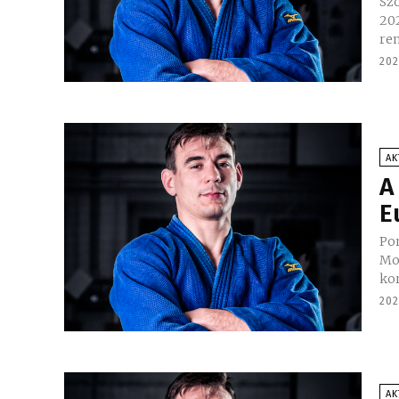
Sz
20
re
202
AK
A
E
Pon
Mon
kor
202
AK