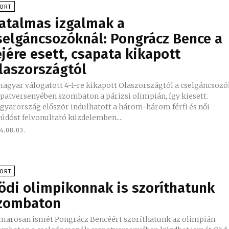
PORT
atalmas izgalmak a
selgáncsozóknál: Pongrácz Bence a
ejére esett, csapata kikapott
laszországtól
magyar válogatott 4-1-re kikapott Olaszországtól a cselgáncsoz
patversenyében szombaton a párizsi olimpián, így kiesett.
gyarország először indulhatott a három-három férfi és női
údóst felvonultató küzdelemben....
4.08.03.
PORT
ödi olimpikonnak is szoríthatunk
zombaton
marosan ismét Pongrácz Bencéért szoríthatunk az olimpián.