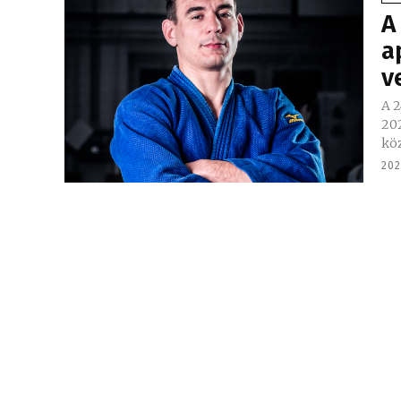
A
a
v
A 2
202
köz
202