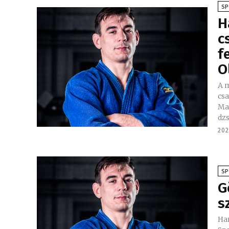
S
H
c
f
O
A 
csa
Ma
dzs
202
S
G
s
Ha