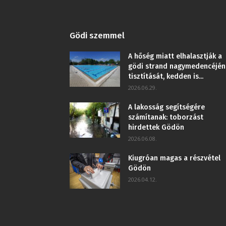
Gödi szemmel
A hőség miatt elhalasztják a
gödi strand nagymedencéjén
tisztítását, kedden is...
2026.06.29.
A lakosság segítségére
számítanak: toborzást
hirdettek Gödön
2026.06.08.
Kiugróan magas a részvétel
Gödön
2026.04.12.