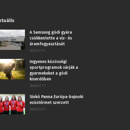
ktuális
A Samsung gödi gyára
csökkentette a víz- és
áramfogyasztását
2026.07.31.
Ingyenes közösségi
sportprogramok várják a
gyermekeket a gödi
kiserdőben
2026.07.17.
Sinkó Panna Európa-bajnoki
ezüstérmet szerzett
2026.07.07.