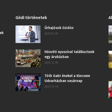
Gödi történetek
A
Űrhajósok Gödön
ek
2026.01.29.
Húsvéti nyuszival találkoztunk
egy áruházban
2025.12.18.
Tóth Gabi énekel a Kincsem
Udvarházban vasárnap
2025.12.14.