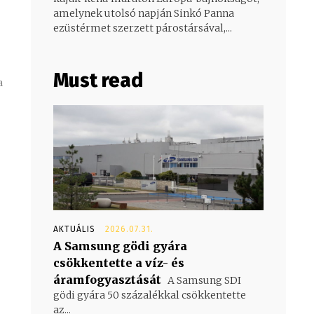
amelynek utolsó napján Sinkó Panna
ezüstérmet szerzett párostársával,...
Must read
a
AKTUÁLIS
2026.07.31.
A Samsung gödi gyára
csökkentette a víz- és
áramfogyasztását
A Samsung SDI
gödi gyára 50 százalékkal csökkentette
az...