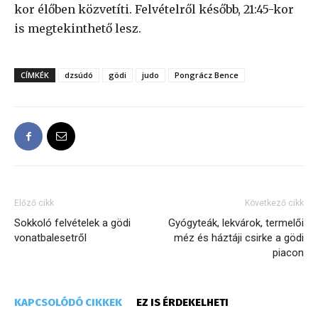
kor élőben közvetíti. Felvételről később, 21:45-kor
is megtekinthető lesz.
CÍMKÉK
dzsúdó
gödi
judo
Pongrácz Bence
Előző cikk
Következő cikk
Sokkoló felvételek a gödi
Gyógyteák, lekvárok, termelői
vonatbalesetről
méz és háztáji csirke a gödi
piacon
KAPCSOLÓDÓ CIKKEK
EZ IS ÉRDEKELHETI