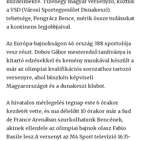
küzdelmekre. Tizenegy magyar versenyző, köztük
a VSD (Városi Sportegyesület Dunakeszi)
tehetsége, Pongrácz Bence, mérik össze tudásukat
a kontinens legjobbjaival.
Az Európa-bajnokságon 46 ország 388 sportolója
vesz részt. Dobos Gábor mesteredző tanítványa is
kitartó edzésekkel és kemény munkával készült a
már az olimpiai kvalifikációs sorozathoz tartozó
versenyre, ahol büszkén képviseli
Magyarországot és a dunakeszi klubot.
A hivatalos mérlegelés tegnap este 6 órakor
kezdetét vette, és ma délelőtt 10 órakor már a Sud
de France Arenában szurkolhatunk Bencének,
akinek ellenfele az olimpiai bajnok olasz Fabio
Basile lesz.A versenyt az M4 Sport televízió 16:35-