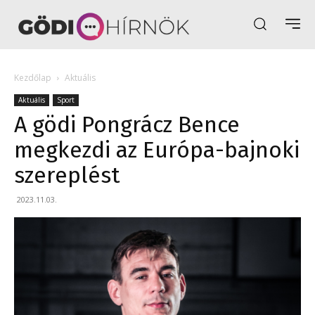
Kezdőlap
Aktuális
Aktuális
Sport
A gödi Pongrácz Bence
megkezdi az Európa-bajnoki
szereplést
2023.11.03.