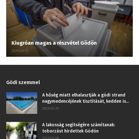
Kiugróan magas a részvétel Gödön
2026.04.12.
Gödi szemmel
A hőség miatt elhalasztják a gödi strand
nagymedencéjének tisztítását, kedden is...
2026.06.29.
A lakosság segítségére számítanak:
toborzást hirdettek Gödön
2026.06.08.