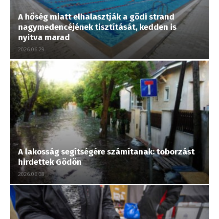
A hőség miatt elhalasztják a gödi strand
nagymedencéjének tisztítását, kedden is
nyitva marad
2026.06.29.
A lakosság segítségére számítanak: toborzást
hirdettek Gödön
2026.06.08.