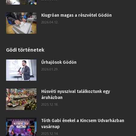
Kiugróan magas a részvétel Gödön
2026.04.12.
Gödi történetek
Űrhajósok Gödön
2026.01.29.
Húsvéti nyuszival találkoztunk egy
áruházban
2025.12.18.
Tóth Gabi énekel a Kincsem Udvarházban
vasárnap
2025.12.14.