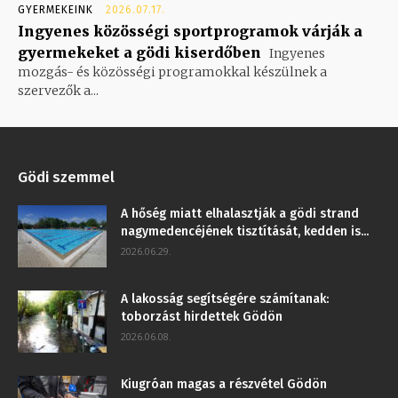
GYERMEKEINK
2026.07.17.
Ingyenes közösségi sportprogramok várják a
gyermekeket a gödi kiserdőben
Ingyenes
mozgás- és közösségi programokkal készülnek a
szervezők a...
Gödi szemmel
A hőség miatt elhalasztják a gödi strand
nagymedencéjének tisztítását, kedden is...
2026.06.29.
A lakosság segítségére számítanak:
toborzást hirdettek Gödön
2026.06.08.
Kiugróan magas a részvétel Gödön