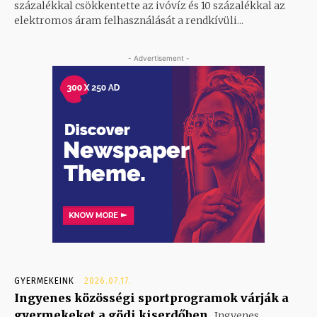
százalékkal csökkentette az ivóvíz és 10 százalékkal az
elektromos áram felhasználását a rendkívüli...
- Advertisement -
GYERMEKEINK
2026.07.17.
Ingyenes közösségi sportprogramok várják a
gyermekeket a gödi kiserdőben
Ingyenes