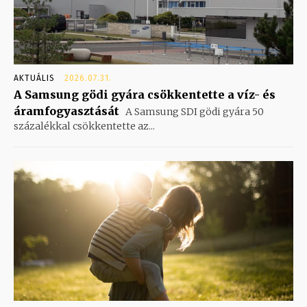
AKTUÁLIS
2026.07.31.
A Samsung gödi gyára csökkentette a víz- és
áramfogyasztását
A Samsung SDI gödi gyára 50
százalékkal csökkentette az...