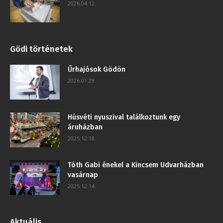
2026.04.12.
Gödi történetek
Űrhajósok Gödön
2026.01.29.
Húsvéti nyuszival találkoztunk egy
áruházban
2025.12.18.
Tóth Gabi énekel a Kincsem Udvarházban
vasárnap
2025.12.14.
Aktuális