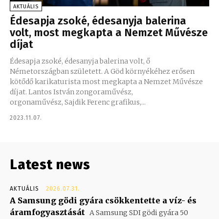
AKTUÁLIS
Édesapja zsoké, édesanyja balerina
volt, most megkapta a Nemzet Művésze
díjat
Édesapja zsoké, édesanyja balerina volt, ő
Németországban született. A Göd környékéhez erősen
kötődő karikaturista most megkapta a Nemzet Művésze
díjat. Lantos István zongoraművész,
orgonaművész, Sajdik Ferenc grafikus,...
2023.11.07.
Latest news
AKTUÁLIS
2026.07.31.
A Samsung gödi gyára csökkentette a víz- és
áramfogyasztását
A Samsung SDI gödi gyára 50