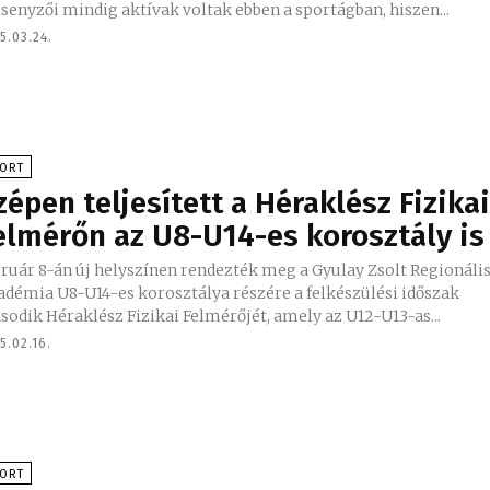
senyzői mindig aktívak voltak ebben a sportágban, hiszen...
5.03.24.
PORT
zépen teljesített a Héraklész Fizika
elmérőn az U8-U14-es korosztály is
ruár 8-án új helyszínen rendezték meg a Gyulay Zsolt Regionáli
adémia U8-U14-es korosztálya részére a felkészülési időszak
odik Héraklész Fizikai Felmérőjét, amely az U12-U13-as...
5.02.16.
PORT