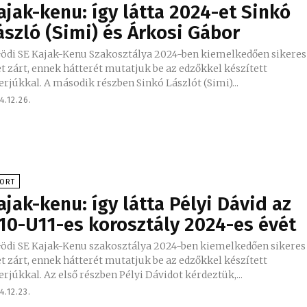
ajak-kenu: így látta 2024-et Sinkó
ászló (Simi) és Árkosi Gábor
Gödi SE Kajak-Kenu Szakosztálya 2024-ben kiemelkedően sikeres
t zárt, ennek hátterét mutatjuk be az edzőkkel készített
erjúkkal. A második részben Sinkó Lászlót (Simi)...
4.12.26.
PORT
ajak-kenu: így látta Pélyi Dávid az
10-U11-es korosztály 2024-es évét
Gödi SE Kajak-Kenu szakosztálya 2024-ben kiemelkedően sikeres
t zárt, ennek hátterét mutatjuk be az edzőkkel készített
erjúkkal. Az első részben Pélyi Dávidot kérdeztük,...
4.12.23.