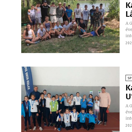
K
L
A 
éve
int
202
S
K
U
A 
éve
int
202