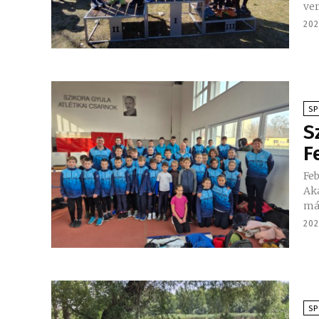
ver
202
S
S
F
Feb
Ak
más
202
S