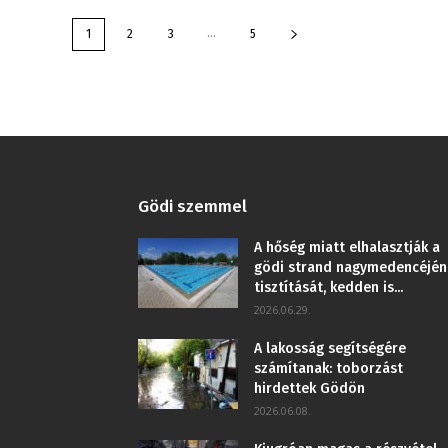
...
1
2
3
5
Gödi szemmel
A hőség miatt elhalasztják a
gödi strand nagymedencéjén
tisztítását, kedden is...
2026.06.29.
A lakosság segítségére
számítanak: toborzást
hirdettek Gödön
2026.06.08.