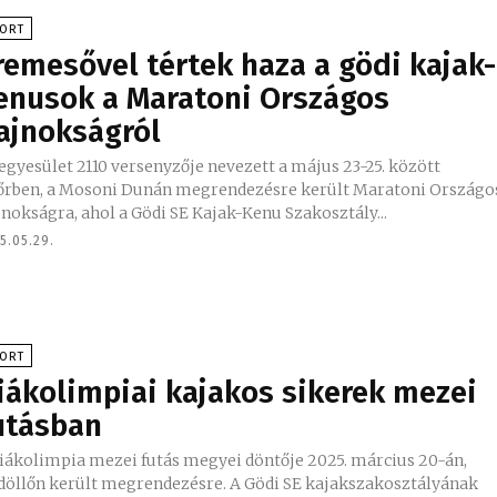
PORT
remesővel tértek haza a gödi kajak-
enusok a Maratoni Országos
ajnokságról
egyesület 2110 versenyzője nevezett a május 23-25. között
őrben, a Mosoni Dunán megrendezésre került Maratoni Országo
nokságra, ahol a Gödi SE Kajak-Kenu Szakosztály...
5.05.29.
PORT
iákolimpiai kajakos sikerek mezei
utásban
diákolimpia mezei futás megyei döntője 2025. március 20-án,
döllőn került megrendezésre. A Gödi SE kajakszakosztályának