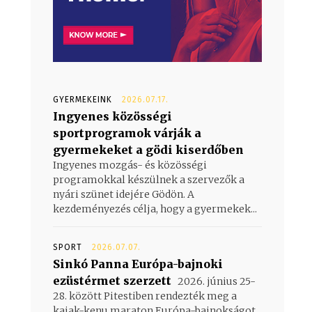
GYERMEKEINK
2026.07.17.
Ingyenes közösségi
i
sportprogramok várják a
gyermekeket a gödi kiserdőben
Ingyenes mozgás- és közösségi
s
programokkal készülnek a szervezők a
nyári szünet idejére Gödön. A
kezdeményezés célja, hogy a gyermekek...
SPORT
2026.07.07.
Sinkó Panna Európa-bajnoki
ezüstérmet szerzett
2026. június 25-
28. között Pitestiben rendezték meg a
kajak-kenu maraton Európa-bajnokságot,