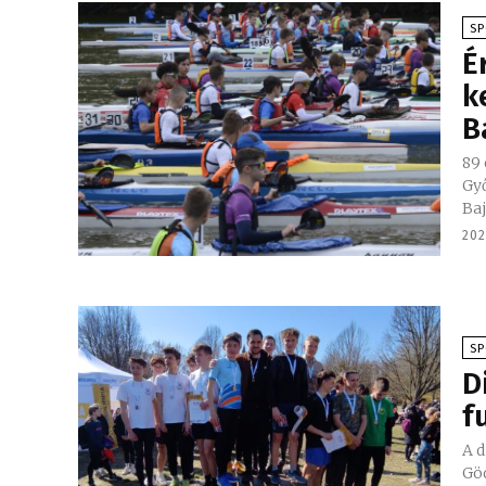
S
É
k
B
89 
Gy
Baj
202
S
D
f
A 
Gö