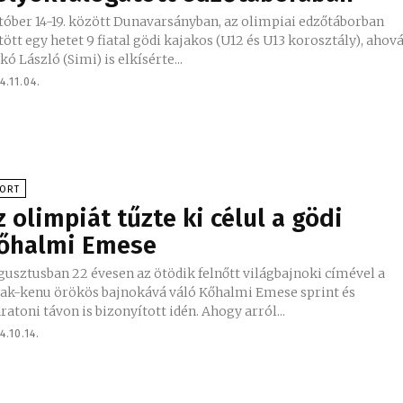
tóber 14-19. között Dunavarsányban, az olimpiai edzőtáborban
tött egy hetet 9 fiatal gödi kajakos (U12 és U13 korosztály), ahov
kó László (Simi) is elkísérte...
4.11.04.
PORT
z olimpiát tűzte ki célul a gödi
őhalmi Emese
usztusban 22 évesen az ötödik felnőtt világbajnoki címével a
jak-kenu örökös bajnokává váló Kőhalmi Emese sprint és
maratoni távon is bizonyított idén. Ahogy arról...
4.10.14.