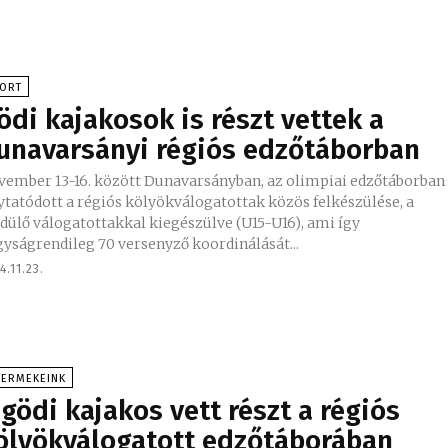
PORT
ödi kajakosok is részt vettek a
unavarsányi régiós edzőtáborban
vember 13-16. között Dunavarsányban, az olimpiai edzőtáborban
ytatódott a régiós kölyökválogatottak közös felkészülése, a
dülő válogatottakkal kiegészülve (U15-U16), ami így
yságrendileg 70 versenyző koordinálását...
4.11.23.
YERMEKEINK
 gödi kajakos vett részt a régiós
ölyökválogatott edzőtáborában