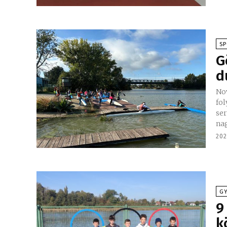
S
G
d
No
fol
ser
nag
202
G
9
k