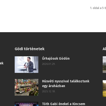
1. oldal a 5-
Gödi történetek
A
Űrhajósok Gödön
ek
2026.01.29.
Húsvéti nyuszival találkoztunk
egy áruházban
2025.12.18.
Tóth Gabi énekel a Kincsem