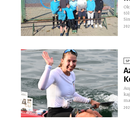
Ok
töl
Sin
202
S
A
K
Aug
ka
202