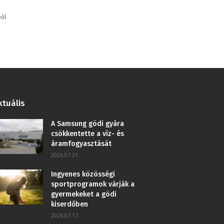
ból
ktuális
A Samsung gödi gyára
csökkentette a víz- és
áramfogyasztását
2026.07.31.
Ingyenes közösségi
sportprogramok várják a
gyermekeket a gödi
kiserdőben
2026.07.17.