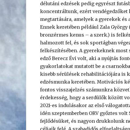
délutáni edzések pedig egyrészt futásb
koncentráltunk, ezért vendégedzőket 
megtartására, amelyek a gyerekek és az
Ennek keretében például Zala György (
bronzérmes kenus – a szerk.) is felkér
halmozott fel, és sok sportágban vé
felkészítésében. A gyerekeknek most sa
edző Berecz Évi volt, aki a nyújtás fon
gyakorlatokat mutatott be a csarnokba
kisebb sérülések rehabilitációjára is
edzésmunka keretében. Motivációs kérd
fontos visszajelzés számunkra közvetl
érdekesség, hogy a serdülők között vo
2021-es indulásakor az első válogatott
idén szeptemberben ORV győztes volt 
fejlődésüket, és nagyon drukkolunk ne
céljaik felé. A szabadidős elfoglalts