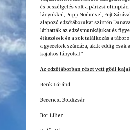
és beszélgetés volt a párizsi olimpi
lányokkal, Pupp Noémivel, Fojt Sáráva
alapozó edzőtáborukat szintén Dunavar
láthatták az edzésmunkájukat és figyel
étkezések és a sok találkozás a táboro
a gyerekek számára, akik eddig csak a
kajakos lányokat.”
Az edzőtáborban részt vett gödi kaj
Benk Lóránd
Berencsi Boldizsár
Bor Lilien