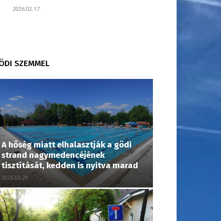
2026.02.17.
ÖDI SZEMMEL
A hőség miatt elhalasztják a gödi
strand nagymedencéjének
tisztítását, kedden is nyitva marad
2026.06.29.