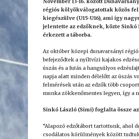
November 13-16. között Dunavarsányb
régiós kölyökválogatottak közös fel
kiegészülve (U15-U16), ami így nag
jelentette az edzőknek, közte Sinkó 
érkezett a táborba.
Az október közepi dunavarsányi régió
befejeződtek a nyíltvízi kajakos edzés
úszás és a futás a hangsúlyos edzésfaj
napja alatt minden délelőtt az úszás v
felmérések után az edzők több csoport
munka zökkenőmentes legyen, így a n
Sinkó László (Simi) foglalta össze a
“Alapozó edzőtábort tartottunk, ahol d
csodálatos körülmények között tudtuk