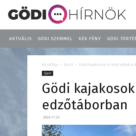
AKTUÁLIS
GÖDI SZEMMEL
KÉK FÉNY
GÖDI TÖRTÉ
Kezdőlap
Sport
Gödi kajakosok is részt vettek a
Sport
Gödi kajakosok 
edzőtáborban
2024.11.23.