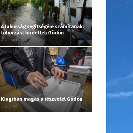
A lakosság segítségére számítanak:
toborzást hirdettek Gödön
2026.06.08.
Kiugróan magas a részvétel Gödön
2026.04.12.