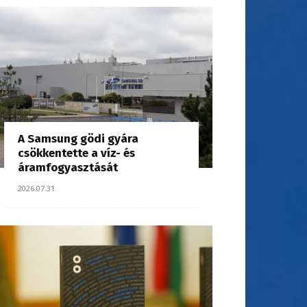
A Samsung gödi gyára
csökkentette a víz- és
áramfogyasztását
2026.07.31.