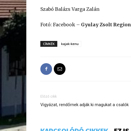
Szabó Balázs Varga Zalán
Fotó: Facebook –
Gyulay Zsolt Regio
CÍMKÉK
kajak-kenu
Előző cikk
Vigyázat, rendőrnek adják ki magukat a csalók
KAPCSOLÓDÓ CIKKEK
EZ I