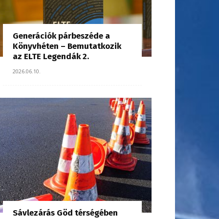
Generációk párbeszéde a
Könyvhéten – Bemutatkozik
az ELTE Legendák 2.
2026.06.10.
Sávlezárás Göd térségében