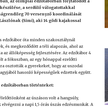
an, az olimpiai edzőtáborban folytatódott a
készülése, a serdülő válogatottakkal
yságrendileg 70 versenyző koordinálását
Lászlónak (Simi), aki 14 gödi kajakossal
s edzőtábor óta minden szakosztálynál
ek, és megkezdődött a téli alapozás, ahol az
ta az állóképesség fejlesztésére. Az edzőtábor 4
olt a fókuszban, az egy hónappal ezelőtti
ra osztották a gyerekeket, hogy az uszodai
agyjából hasonló képességűek edzettek együtt.
z edzőtáborban történteket:
élelőttönként az úszáson volt a hangsúly,
 elvégezni a napi 1,5 órás úszás edzésmunkát. A