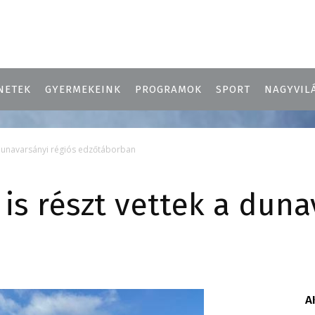
NETEK
GYERMEKEINK
PROGRAMOK
SPORT
NAGYVIL
 dunavarsányi régiós edzőtáborban
is részt vettek a duna
A