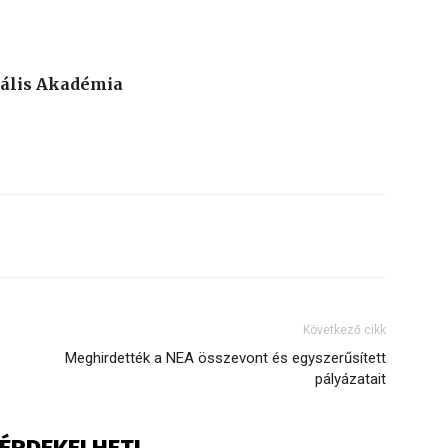
nális Akadémia
Következő cikk
Meghirdették a NEA összevont és egyszerűsített
pályázatait
S ÉRDEKELHETI