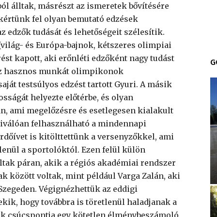
ól álltak, másrészt az ismeretek bővítésére
kértünk fel olyan bemutató edzések
 edzők tudását és lehetőségeit szélesítik.
világ- és Európa-bajnok, kétszeres olimpiai
ést kapott, aki erőnléti edzőként nagy tudást
G
gez hasznos munkát olimpikonok
ját testsúlyos edzést tartott Gyuri. A másik
tosságát helyezte előtérbe, és olyan
n, ami megelőzésre és esetlegesen kialakult
 kiválóan felhasználható a mindennapi
őívet is kitölttettünk a versenyzőkkel, ami
enül a sportolóktól. Ezen felül külön
ltak páran, akik a régiós akadémiai rendszer
ak között voltak, mint például Varga Zalán, aki
Szegeden. Végignézhettük az eddigi
kik, hogy továbbra is töretlenül haladjanak a
ágok csúcspontja egy kötetlen élménybeszámoló