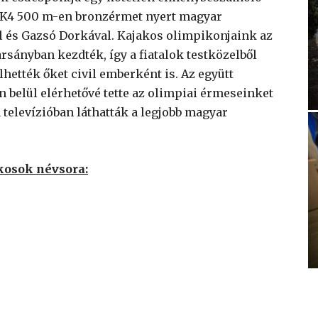
án K4 500 m-en bronzérmet nyert magyar
l és Gazsó Dorkával. Kajakos olimpikonjaink az
sányban kezdték, így a fiatalok testközelből
hették őket civil emberként is. Az együtt
n belül elérhetővé tette az olimpiai érmeseinket
 televízióban láthatták a legjobb magyar
akosok névsora: