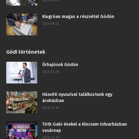
Kiugróan magas a részvétel Gödön
2026.04.12.
Gödi történetek
Űrhajósok Gödön
2026.01.29.
Húsvéti nyuszival találkoztunk egy
áruházban
2025.12.18.
Tóth Gabi énekel a Kincsem Udvarházban
vasárnap
2025.12.14.