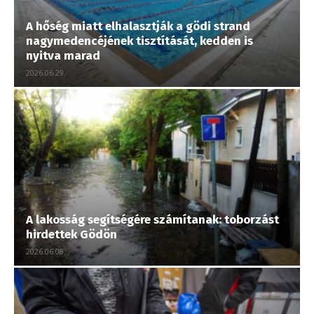
A hőség miatt elhalasztják a gödi strand
nagymedencéjének tisztítását, kedden is
nyitva marad
2026.06.29.
A lakosság segítségére számítanak: toborzást
hirdettek Gödön
2026.06.08.