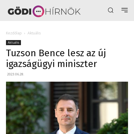
Kezdőlap
Aktuális
Aktuális
​Tuzson Bence lesz az új
igazságügyi miniszter
2023.06.28.