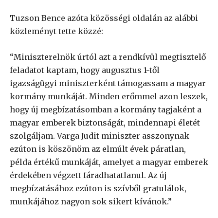
Tuzson Bence azóta közösségi oldalán az alábbi
közleményt tette közzé:
“Miniszterelnök úrtól azt a rendkívül megtisztelő
feladatot kaptam, hogy augusztus 1-től
igazságügyi miniszterként támogassam a magyar
kormány munkáját. Minden erőmmel azon leszek,
hogy új megbízatásomban a kormány tagjaként a
magyar emberek biztonságát, mindennapi életét
szolgáljam. Varga Judit miniszter asszonynak
ezúton is köszönöm az elmúlt évek páratlan,
példa értékű munkáját, amelyet a magyar emberek
érdekében végzett fáradhatatlanul. Az új
megbízatásához ezúton is szívből gratulálok,
munkájához nagyon sok sikert kívánok.”