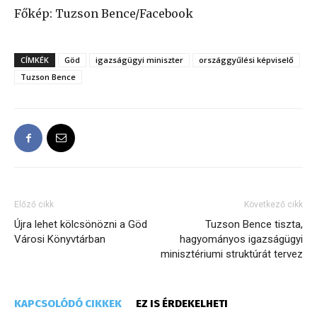
Főkép: Tuzson Bence/Facebook
CÍMKÉK
Göd
igazságügyi miniszter
országgyűlési képviselő
Tuzson Bence
Előző cikk
Következő cikk
Újra lehet kölcsönözni a Göd
Tuzson Bence tiszta,
Városi Könyvtárban
hagyományos igazságügyi
minisztériumi struktúrát tervez
KAPCSOLÓDÓ CIKKEK
EZ IS ÉRDEKELHETI