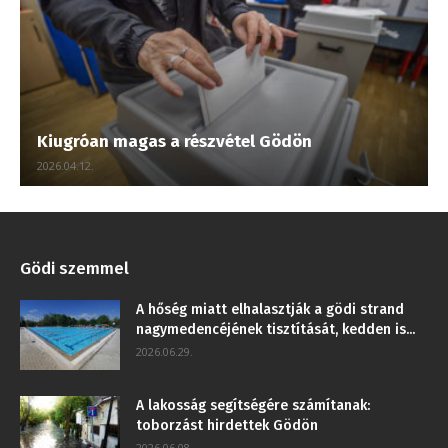
Kiugróan magas a részvétel Gödön
2026.04.12.
Gödi szemmel
A hőség miatt elhalasztják a gödi strand
nagymedencéjének tisztítását, kedden is...
2026.06.29.
A lakosság segítségére számítanak:
toborzást hirdettek Gödön
2026.06.08.