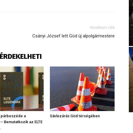
Következő cikk
Csányi József lett Göd új alpolgármestere
S ÉRDEKELHETI
 párbeszéde a
Sávlezárás Göd térségében
 – Bemutatkozik az ELTE
.