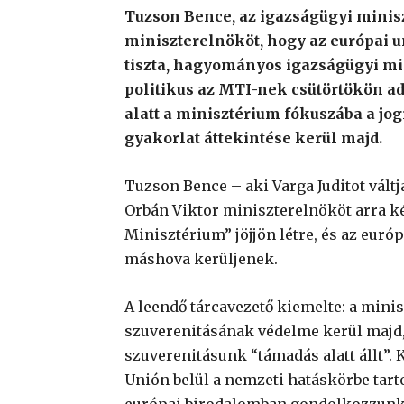
Tuzson Bence, az igazságügyi minisz
miniszterelnököt, hogy az európai u
tiszta, hagyományos igazságügyi mi
politikus az MTI-nek csütörtökön ad
alatt a minisztérium fókuszába a jog
gyakorlat áttekintése kerül majd.
Tuzson Bence – aki Varga Juditot váltj
Orbán Viktor miniszterelnököt arra ké
Minisztérium” jöjjön létre, és az euró
máshova kerüljenek.
A leendő tárcavezető kiemelte: a min
szuverenitásának védelme kerül majd, 
szuverenitásunk “támadás alatt állt”.
Unión belül a nemzeti hatáskörbe tar
európai birodalomban gondolkozzunk”