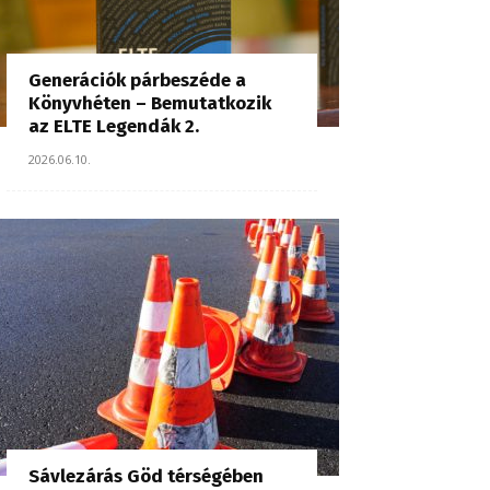
Generációk párbeszéde a
Könyvhéten – Bemutatkozik
az ELTE Legendák 2.
2026.06.10.
Sávlezárás Göd térségében