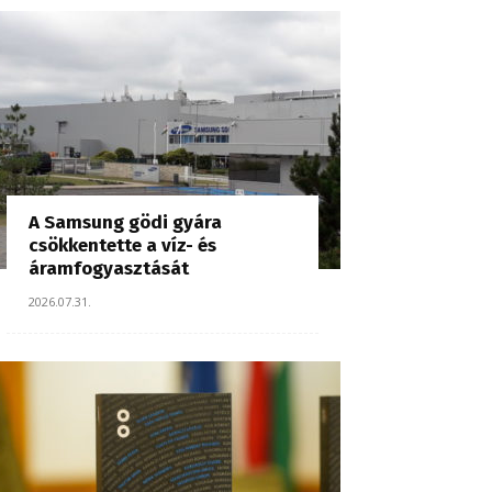
A Samsung gödi gyára
csökkentette a víz- és
áramfogyasztását
2026.07.31.