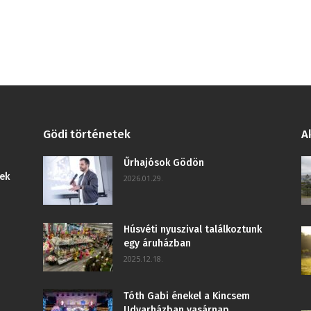
Gödi történetek
A
Űrhajósok Gödön
ek
2026.01.29.
Húsvéti nyuszival találkoztunk
egy áruházban
2025.12.18.
Tóth Gabi énekel a Kincsem
Udvarházban vasárnap