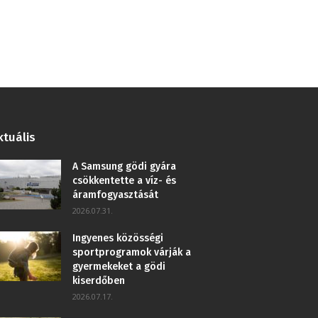
ktuális
A Samsung gödi gyára
csökkentette a víz- és
áramfogyasztását
2026.07.31.
Ingyenes közösségi
sportprogramok várják a
gyermekeket a gödi
kiserdőben
2026.07.17.