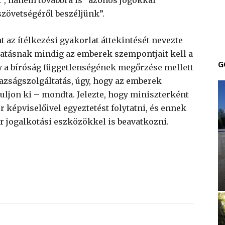
zövetségéről beszéljünk”.
az ítélkezési gyakorlat áttekintését nevezte
tatásnak mindig az emberek szempontjait kell a
G
y a bíróság függetlenségének megőrzése mellett
gazságszolgáltatás, úgy, hogy az emberek
uljon ki – mondta. Jelezte, hogy miniszterként
r képviselőivel egyeztetést folytatni, és ennek
r jogalkotási eszközökkel is beavatkozni.