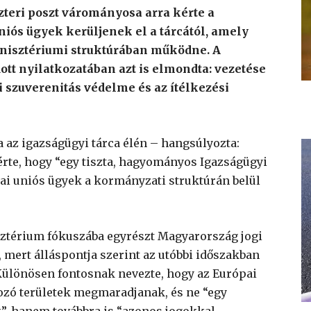
teri poszt várományosa arra kérte a
niós ügyek kerüljenek el a tárcától, amely
nisztériumi struktúrában működne. A
ott nyilatkozatában azt is elmondta: vezetése
i szuverenitás védelme és az ítélkezési
a az igazságügyi tárca élén – hangsúlyozta:
rte, hogy “egy tiszta, hagyományos Igazságügyi
pai uniós ügyek a kormányzati struktúrán belül
isztérium fókuszába egyrészt Magyarország jogi
mert álláspontja szerint az utóbbi időszakban
 Különösen fontosnak nevezte, hogy az Európai
tozó területek megmaradjanak, és ne “egy
, hanem továbbra is “azonos jogokkal