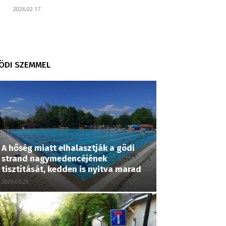
2026.02.17.
ÖDI SZEMMEL
A hőség miatt elhalasztják a gödi
strand nagymedencéjének
tisztítását, kedden is nyitva marad
2026.06.29.