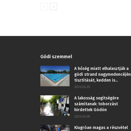
Gödi szemmel
A hőség miatt elhalasztják a
gödi strand nagymedencéjén
tisztítását, kedden is...
2026.06.29.
A lakosság segítségére
számítanak: toborzást
hirdettek Gödön
2026.06.08.
Kiugróan magas a részvétel