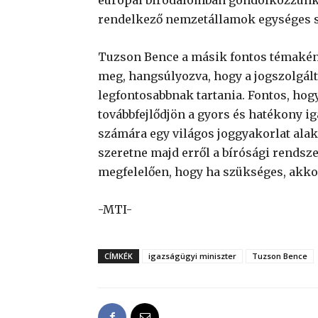
rendelkező nemzetállamok egységes s
Tuzson Bence a másik fontos témaként 
meg, hangsúlyozva, hogy a jogszolgál
legfontosabbnak tartania. Fontos, hog
továbbfejlődjön a gyors és hatékony i
számára egy világos joggyakorlat alak
szeretne majd erről a bírósági rendsze
megfelelően, hogy ha szükséges, akko
-MTI-
CÍMKÉK
igazságügyi miniszter
Tuzson Bence