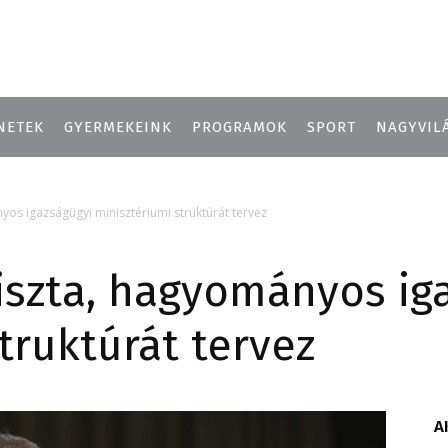
NETEK
GYERMEKEINK
PROGRAMOK
SPORT
NAGYVIL
os igazságügyi minisztériumi struktúrát tervez
iszta, hagyományos ig
truktúrát tervez
A