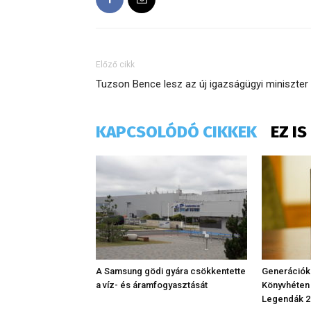
Előző cikk
​Tuzson Bence lesz az új igazságügyi miniszter
KAPCSOLÓDÓ CIKKEK
EZ I
A Samsung gödi gyára csökkentette
Generációk
a víz- és áramfogyasztását
Könyvhéten
Legendák 2