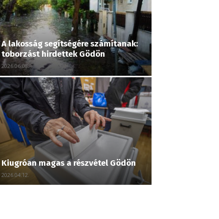
A lakosság segítségére számítanak:
toborzást hirdettek Gödön
2026.06.08.
Kiugróan magas a részvétel Gödön
2026.04.12.