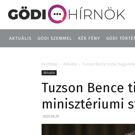
AKTUÁLIS
GÖDI SZEMMEL
KÉK FÉNY
GÖDI TÖRTÉ
Kezdőlap
Aktuális
Tuzson Bence tiszta, hagyomány
Aktuális
Tuzson Bence t
minisztériumi s
2023.06.29.