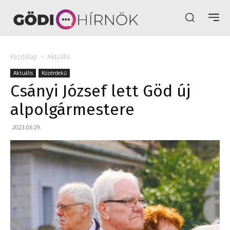
Kezdőlap
Aktuális
Aktuális
Közérdekű
Csányi József lett Göd új
alpolgármestere
2023.06.29.