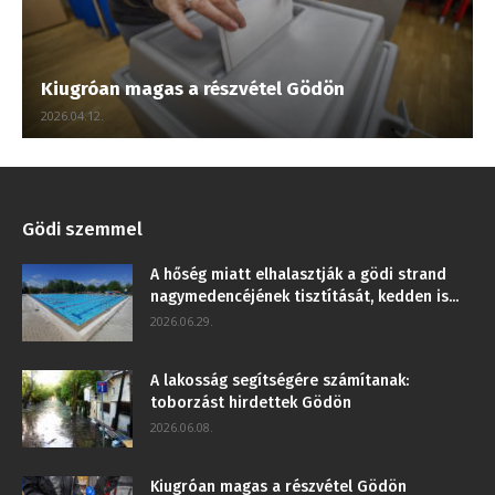
Kiugróan magas a részvétel Gödön
2026.04.12.
Gödi szemmel
A hőség miatt elhalasztják a gödi strand
nagymedencéjének tisztítását, kedden is...
2026.06.29.
A lakosság segítségére számítanak:
toborzást hirdettek Gödön
2026.06.08.
Kiugróan magas a részvétel Gödön