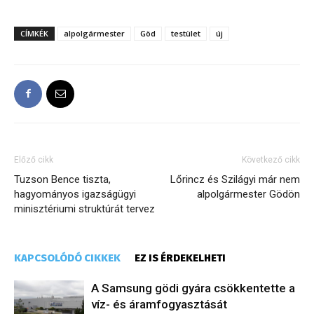
CÍMKÉK
alpolgármester
Göd
testület
új
Előző cikk
Következő cikk
Tuzson Bence tiszta,
Lőrincz és Szilágyi már nem
hagyományos igazságügyi
alpolgármester Gödön
minisztériumi struktúrát tervez
KAPCSOLÓDÓ CIKKEK
EZ IS ÉRDEKELHETI
A Samsung gödi gyára csökkentette a
víz- és áramfogyasztását