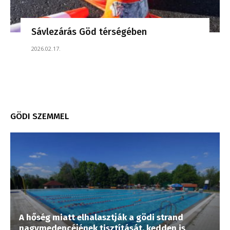
Sávlezárás Göd térségében
2026.02.17.
GÖDI SZEMMEL
A hőség miatt elhalasztják a gödi strand
nagymedencéjének tisztítását, kedden is