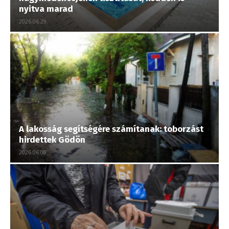
nyitva marad
2026.06.29.
A lakosság segítségére számítanak: toborzást
hirdettek Gödön
2026.06.08.