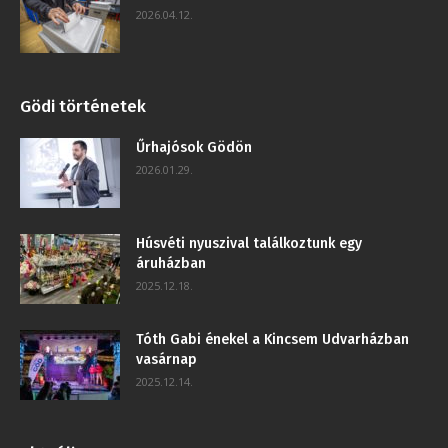
2026.04.12.
Gödi történetek
Űrhajósok Gödön
2026.01.29.
Húsvéti nyuszival találkoztunk egy
áruházban
2025.12.18.
Tóth Gabi énekel a Kincsem Udvarházban
vasárnap
2025.12.14.