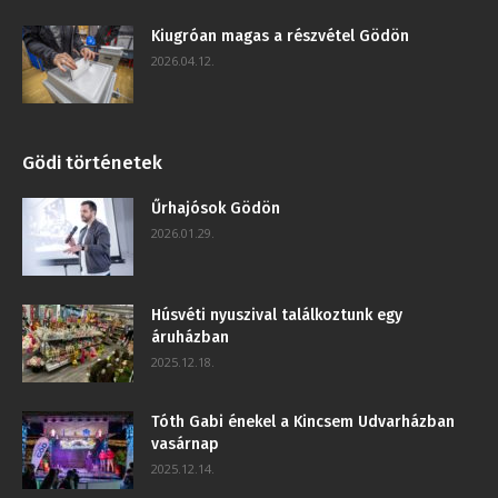
Kiugróan magas a részvétel Gödön
2026.04.12.
Gödi történetek
Űrhajósok Gödön
2026.01.29.
Húsvéti nyuszival találkoztunk egy
áruházban
2025.12.18.
Tóth Gabi énekel a Kincsem Udvarházban
vasárnap
2025.12.14.