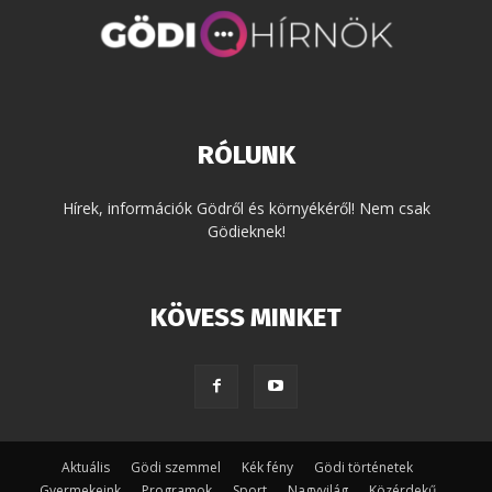
RÓLUNK
Hírek, információk Gödről és környékéről! Nem csak
Gödieknek!
KÖVESS MINKET
Aktuális
Gödi szemmel
Kék fény
Gödi történetek
Gyermekeink
Programok
Sport
Nagyvilág
Közérdekű