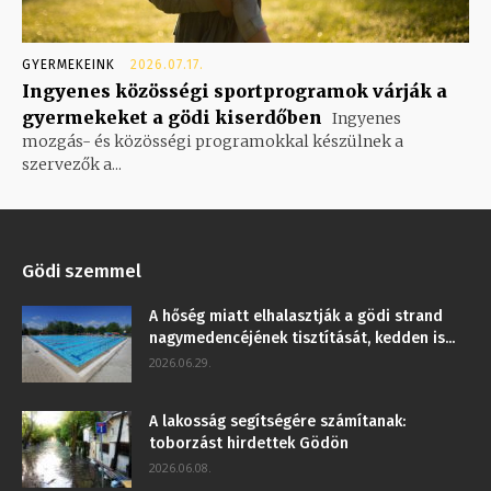
GYERMEKEINK
2026.07.17.
Ingyenes közösségi sportprogramok várják a
gyermekeket a gödi kiserdőben
Ingyenes
mozgás- és közösségi programokkal készülnek a
szervezők a...
Gödi szemmel
A hőség miatt elhalasztják a gödi strand
nagymedencéjének tisztítását, kedden is...
2026.06.29.
A lakosság segítségére számítanak:
toborzást hirdettek Gödön
2026.06.08.