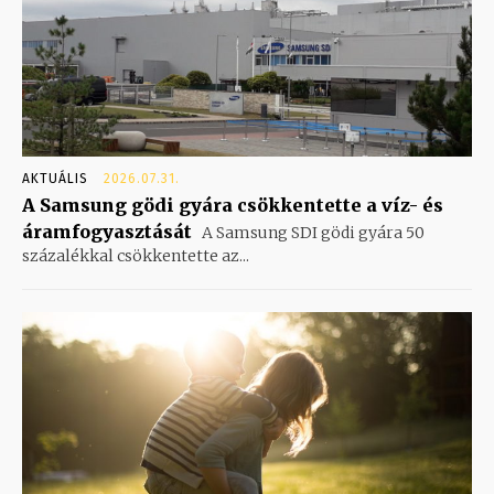
AKTUÁLIS
2026.07.31.
A Samsung gödi gyára csökkentette a víz- és
áramfogyasztását
A Samsung SDI gödi gyára 50
százalékkal csökkentette az...