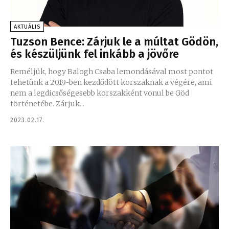
AKTUÁLIS
Tuzson Bence: Zárjuk le a múltat Gödön,
és készüljünk fel inkább a jövőre
Reméljük, hogy Balogh Csaba lemondásával most pontot
tehetünk a 2019-ben kezdődött korszaknak a végére, ami
nem a legdicsőségesebb korszakként vonul be Göd
történetébe. Zárjuk...
2023.02.17.