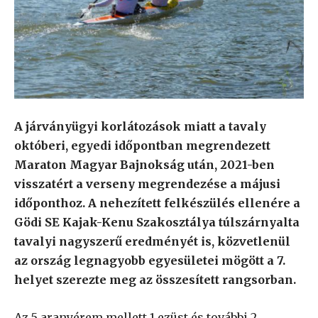
A járványügyi korlátozások miatt a tavaly
októberi, egyedi időpontban megrendezett
Maraton Magyar Bajnokság után, 2021-ben
visszatért a verseny megrendezése a májusi
időponthoz. A nehezített felkészülés ellenére a
Gödi SE Kajak-Kenu Szakosztálya túlszárnyalta
tavalyi nagyszerű eredményét is, közvetlenül
az ország legnagyobb egyesületei mögött a 7.
helyet szerezte meg az összesített rangsorban.
Az 5 aranyérem mellett 1 ezüst és további 2