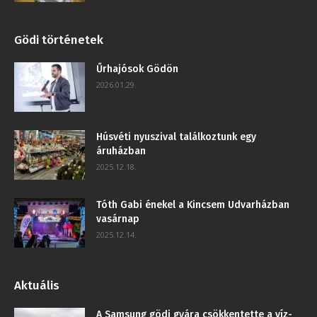
Gödi történetek
Űrhajósok Gödön
2026.01.29.
Húsvéti nyuszival találkoztunk egy
áruházban
2025.12.18.
Tóth Gabi énekel a Kincsem Udvarházban
vasárnap
2025.12.14.
Aktuális
A Samsung gödi gyára csökkentette a víz-