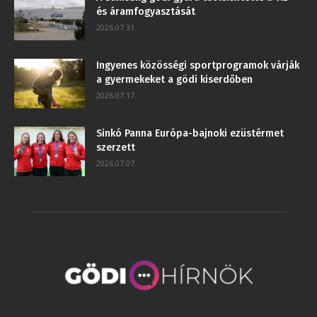
és áramfogyasztását
2026.07.31.
Ingyenes közösségi sportprogramok várják
a gyermekeket a gödi kiserdőben
2026.07.17.
Sinkó Panna Európa-bajnoki ezüstérmet
szerzett
2026.07.07.