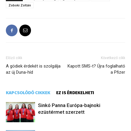
Zoboki Zoltán
Előző cikk
Következő cikk
A gödiek érdekét is szolgálja
Kapott SMS-t? Újra foglalható
az új Duna-híd
a Pfizer
KAPCSOLÓDÓ CIKKEK
EZ IS ÉRDEKELHETI
Sinkó Panna Európa-bajnoki
ezüstérmet szerzett