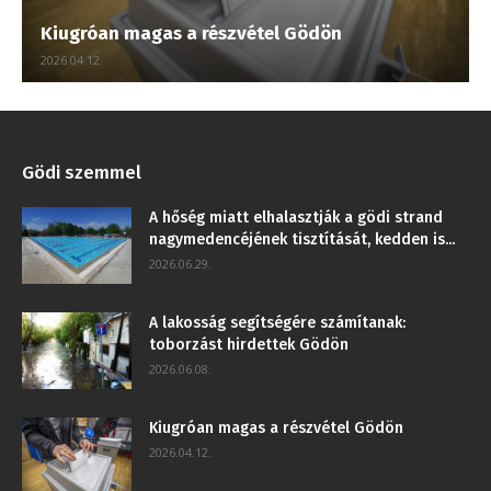
Kiugróan magas a részvétel Gödön
2026.04.12.
Gödi szemmel
A hőség miatt elhalasztják a gödi strand
nagymedencéjének tisztítását, kedden is...
2026.06.29.
A lakosság segítségére számítanak:
toborzást hirdettek Gödön
2026.06.08.
Kiugróan magas a részvétel Gödön
2026.04.12.