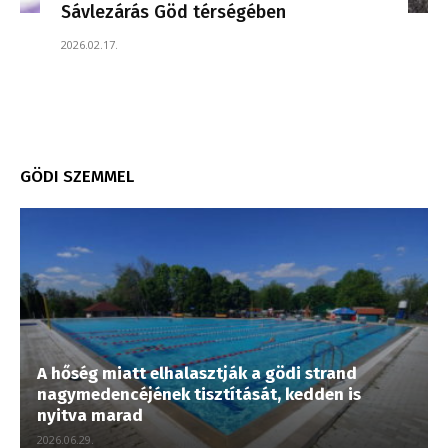
Sávlezárás Göd térségében
2026.02.17.
GÖDI SZEMMEL
A hőség miatt elhalasztják a gödi strand
nagymedencéjének tisztítását, kedden is
nyitva marad
2026.06.29.