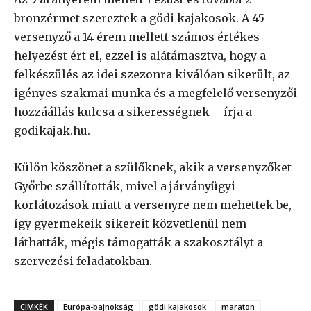
bronzérmet szereztek a gödi kajakosok. A 45
versenyző a 14 érem mellett számos értékes
helyezést ért el, ezzel is alátámasztva, hogy a
felkészülés az idei szezonra kiválóan sikerült, az
igényes szakmai munka és a megfelelő versenyzői
hozzáállás kulcsa a sikerességnek – írja a
godikajak.hu.
Külön köszönet a szülőknek, akik a versenyzőket
Győrbe szállították, mivel a járványügyi
korlátozások miatt a versenyre nem mehettek be,
így gyermekeik sikereit közvetlenül nem
láthatták, mégis támogatták a szakosztályt a
szervezési feladatokban.
CÍMKÉK
Európa-bajnokság
gödi kajakosok
maraton