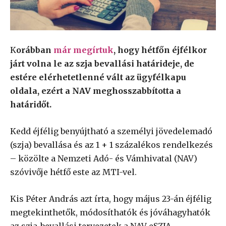
K
orábban
már megírtuk
, hogy hétfőn éjfélkor
járt volna le az szja bevallási határideje, de
estére elérhetetlenné vált az ügyfélkapu
oldala, ezért a NAV meghosszabbította a
határidőt.
Kedd éjfélig benyújtható a személyi jövedelemadó
(szja) bevallása és az 1 + 1 százalékos rendelkezés
– közölte a Nemzeti Adó- és Vámhivatal (NAV)
szóvivője hétfő este az MTI-vel.
Kis Péter András azt írta, hogy május 23-án éjfélig
megtekinthetők, módosíthatók és jóváhagyhatók
az szja-bevallási tervezetek a NAV eSZJA-