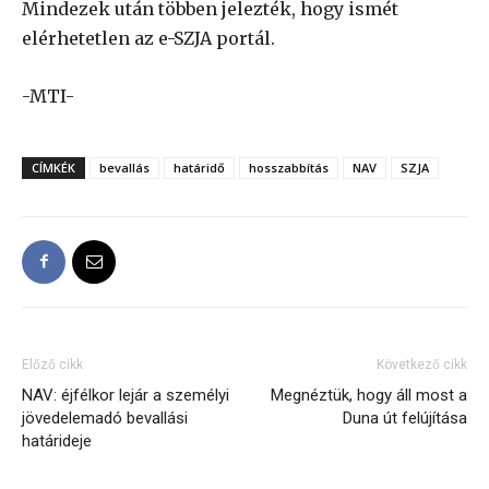
Mindezek után többen jelezték, hogy ismét
elérhetetlen az e-SZJA portál.
-MTI-
CÍMKÉK
bevallás
határidő
hosszabbítás
NAV
SZJA
Előző cikk
Következő cikk
NAV: éjfélkor lejár a személyi
Megnéztük, hogy áll most a
jövedelemadó bevallási
Duna út felújítása
határideje