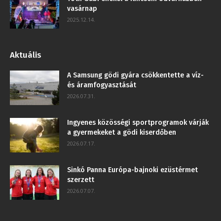
vasárnap
2025.12.14.
Aktuális
A Samsung gödi gyára csökkentette a víz-
és áramfogyasztását
2026.07.31.
Ingyenes közösségi sportprogramok várják
a gyermekeket a gödi kiserdőben
2026.07.17.
Sinkó Panna Európa-bajnoki ezüstérmet
szerzett
2026.07.07.