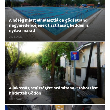
A hőség miatt elhalasztják a gödi strand
nagymedencéjének tisztítását, kedden is
nyitva marad
2026.06.29.
A lakosság segítségére számítanak: toborzást
hirdettek Gödön
2026.06.08.