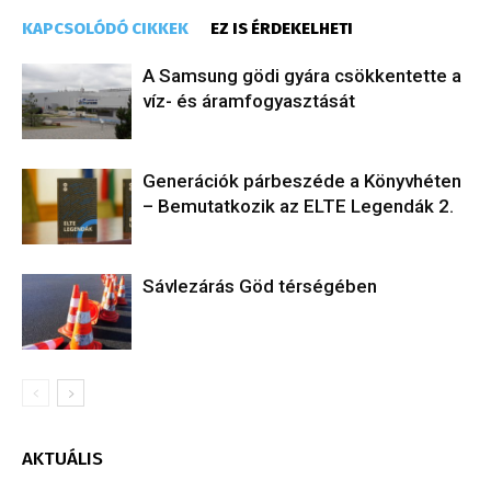
KAPCSOLÓDÓ CIKKEK
EZ IS ÉRDEKELHETI
A Samsung gödi gyára csökkentette a
víz- és áramfogyasztását
Generációk párbeszéde a Könyvhéten
– Bemutatkozik az ELTE Legendák 2.
Sávlezárás Göd térségében
AKTUÁLIS