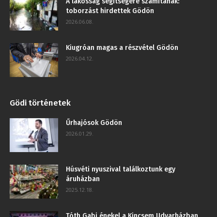
A lakosság segítségére számítanak:
toborzást hirdettek Gödön
2026.06.08.
Kiugróan magas a részvétel Gödön
2026.04.12.
Gödi történetek
Űrhajósok Gödön
2026.01.29.
Húsvéti nyuszival találkoztunk egy
áruházban
2025.12.18.
Tóth Gabi énekel a Kincsem Udvarházban