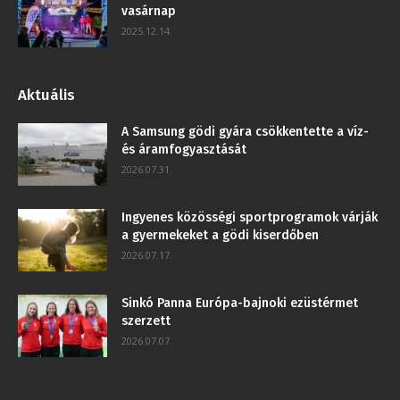
vasárnap
2025.12.14.
Aktuális
A Samsung gödi gyára csökkentette a víz-
és áramfogyasztását
2026.07.31.
Ingyenes közösségi sportprogramok várják
a gyermekeket a gödi kiserdőben
2026.07.17.
Sinkó Panna Európa-bajnoki ezüstérmet
szerzett
2026.07.07.