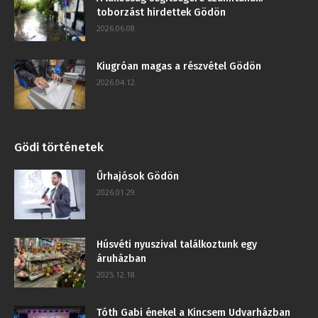
toborzást hirdettek Gödön
2026.06.08.
Kiugróan magas a részvétel Gödön
2026.04.12.
Gödi történetek
Űrhajósok Gödön
2026.01.29.
Húsvéti nyuszival találkoztunk egy
áruházban
2025.12.18.
Tóth Gabi énekel a Kincsem Udvarházban