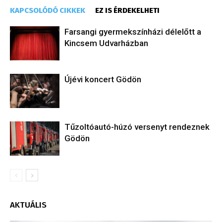
KAPCSOLÓDÓ CIKKEK
EZ IS ÉRDEKELHETI
Farsangi gyermekszínházi délelőtt a
Kincsem Udvarházban
Újévi koncert Gödön
Tűzoltóautó-húzó versenyt rendeznek
Gödön
AKTUÁLIS