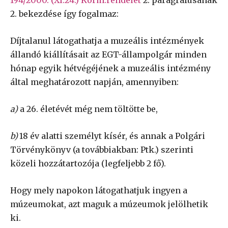
2. bekezdése így fogalmaz:
Díjtalanul látogathatja a muzeális intézmények
állandó kiállításait az EGT-állampolgár minden
hónap egyik hétvégéjének a muzeális intézmény
által meghatározott napján, amennyiben:
a)
a 26. életévét még nem töltötte be,
b)
18 év alatti személyt kísér, és annak a Polgári
Törvénykönyv (a továbbiakban: Ptk.) szerinti
közeli hozzátartozója (legfeljebb 2 fő).
Hogy mely napokon látogathatjuk ingyen a
múzeumokat, azt maguk a múzeumok jelölhetik
ki.