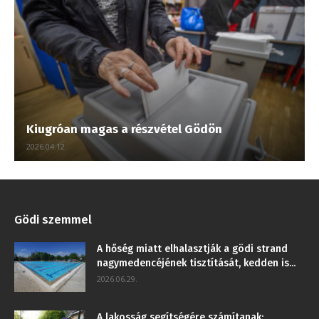
Kiugróan magas a részvétel Gödön
2026.04.12.
Gödi szemmel
A hőség miatt elhalasztják a gödi strand
nagymedencéjének tisztítását, kedden is...
2026.06.29.
A lakosság segítségére számítanak: