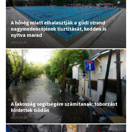
A hőség miatt elhalasztják a gödi strand
nagymedencéjének tisztítását, kedden is
nyitva marad
2026.06.29.
A lakosság segítségére számítanak: toborzást
hirdettek Gödön
2026.06.08.