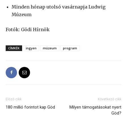
Minden hónap utolsó vasárnapja Ludwig
Múzeum
Fotók: Gödi Hírnök
CÍMKÉK
ingyen
múzeum
program
Előző cikk
Következő cikk
180 millió forintot kap Göd
Milyen támogatásokat nyert
Göd?