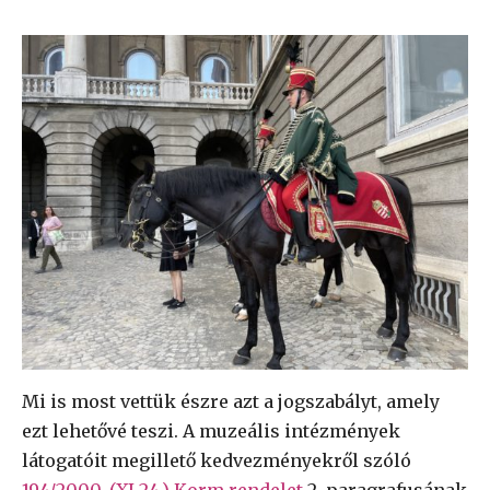
Mi is most vettük észre azt a jogszabályt, amely
ezt lehetővé teszi. A muzeális intézmények
látogatóit megillető kedvezményekről szóló
194/2000. (XI.24.) Korm.rendelet
2. paragrafusának