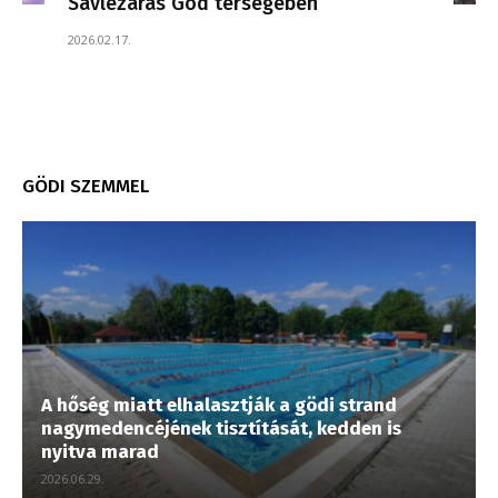
Sávlezárás Göd térségében
2026.02.17.
GÖDI SZEMMEL
A hőség miatt elhalasztják a gödi strand
nagymedencéjének tisztítását, kedden is
nyitva marad
2026.06.29.