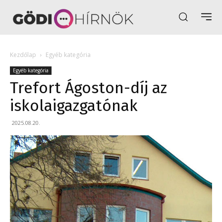
Kezdőlap
Egyéb kategória
Egyéb kategória
Trefort Ágoston-díj az
iskolaigazgatónak
2025.08.20.