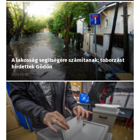
A lakosság segítségére számítanak: toborzást
hirdettek Gödön
2026.06.08.