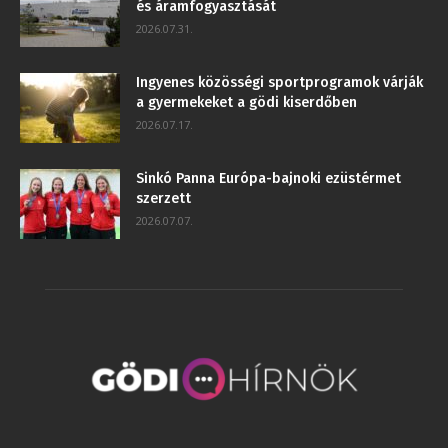
és áramfogyasztását
2026.07.31.
Ingyenes közösségi sportprogramok várják
a gyermekeket a gödi kiserdőben
2026.07.17.
Sinkó Panna Európa-bajnoki ezüstérmet
szerzett
2026.07.07.