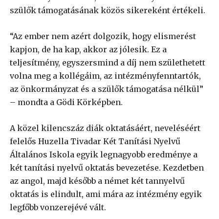
szülők támogatásának közös sikereként értékeli.
“Az ember nem azért dolgozik, hogy elismerést
kapjon, de ha kap, akkor az jólesik. Ez a
teljesítmény, egyszersmind a díj nem születhetett
volna meg a kollégáim, az intézményfenntartók,
az önkormányzat és a szülők támogatása nélkül”
– mondta a Gödi Körképben.
A közel kilencszáz diák oktatásáért, neveléséért
felelős Huzella Tivadar Két Tanítási Nyelvű
Általános Iskola egyik legnagyobb eredménye a
két tanítási nyelvű oktatás bevezetése. Kezdetben
az angol, majd később a német két tannyelvű
oktatás is elindult, ami mára az intézmény egyik
legfőbb vonzerejévé vált.