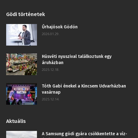
Gödi történetek
Űrhajósok Gödön
2026.01.29.
Húsvéti nyuszival találkoztunk egy
áruházban
2025.12.18.
Tóth Gabi énekel a Kincsem Udvarházban
vasárnap
2025.12.14.
Aktuális
A Samsung gödi gyára csökkentette a víz-