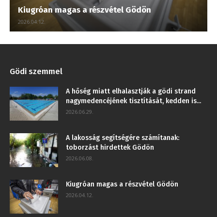
Kiugróan magas a részvétel Gödön
2026.04.12.
Gödi szemmel
A hőség miatt elhalasztják a gödi strand
nagymedencéjének tisztítását, kedden is...
2026.06.29.
A lakosság segítségére számítanak:
toborzást hirdettek Gödön
2026.06.08.
Kiugróan magas a részvétel Gödön
2026.04.12.