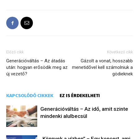
Előző cikk
Következő cikk
Generációváltás – Az átadás
Gázolt a vonat, hosszabb
után: hogyan erősödik meg az
menetidővel kell számolniuk a
új vezető?
gödieknek
KAPCSOLÓDÓ CIKKEK
EZ IS ÉRDEKELHETI
Generációváltás – Az idő, amit szinte
mindenki alulbecsül
„Könnyek a vízben” – Egy koncert, ami