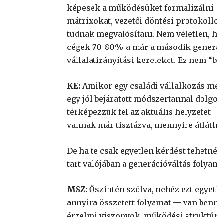
képesek a működésüket formalizálni —
mátrixokat, vezetői döntési protokollo
tudnak megvalósítani. Nem véletlen, 
cégek 70-80%-a már a második generáci
vállalatirányítási kereteket. Ez nem “
KE:
Amikor egy családi vállalkozás m
egy jól bejáratott módszertannal dolgo
térképezzük fel az aktuális helyzetet
vannak már tisztázva, mennyire átlát
De ha te csak egyetlen kérdést tehetné
tart valójában a generációváltás folya
MSZ:
Őszintén szólva, nehéz ezt egyet
annyira összetett folyamat — van benn
érzelmi viszonyok, működési struktúr