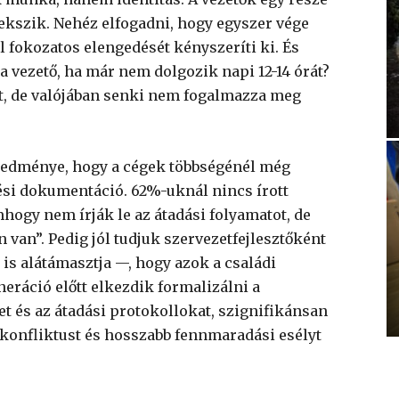
fekszik. Nehéz elfogadni, hogy egyszer vége
ll fokozatos elengedését kényszeríti ki. És
 a vezető, ha már nem dolgozik napi 12-14 órát?
lött, de valójában senki nem fogalmazza meg
redménye, hogy a cégek többségénél még
ési dokumentáció. 62%-uknál nincs írott
hogy nem írják le az átadási folyamatot, de
van”. Pedig jól tudjuk szervezetfejlesztőként
is alátámasztja —, hogy azok a családi
eráció előtt elkezdik formalizálni a
et és az átadási protokollokat, szignifikánsan
 konfliktust és hosszabb fennmaradási esélyt