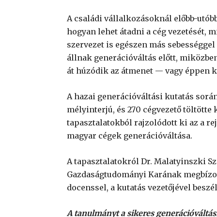
A családi vállalkozásoknál előbb-utób
hogyan lehet átadni a cég vezetését, m
szervezet is egészen más sebességge
állnak generációváltás előtt, miközbe
át húzódik az átmenet — vagy éppen krí
A hazai generációváltási kutatás során
mélyinterjú, és 270 cégvezető töltötte 
tapasztalatokból rajzolódott ki az a re
magyar cégek generációváltása.
A tapasztalatokról Dr. Malatyinszki S
Gazdaságtudományi Karának megbízott
docenssel, a kutatás vezetőjével beszé
A tanulmányt a sikeres generációváltásr