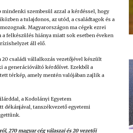
b mindenki szembesül azzal a kérdéssel, hogy
iközben a tulajdonos, az utód, a családtagok és a
l mozognak. Magyarországon ma cégek ezrei
n a felkészülés hiánya miatt sok esetben éveken
zishelyzet áll elő.
 20 családi vállalkozás vezetőjével készült
ki a generációváltó kérdőívet. Ezekből a
jtett térkép, amely mentén valójában zajlik a
zilárddal, a Kodolányi Egyetem
 dékánjával, tanszékvezető egyetemi
lgettünk.
ól, 270 magyar cég válaszai és 20 vezetői