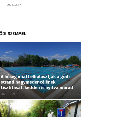
2026.02.17.
ÖDI SZEMMEL
A hőség miatt elhalasztják a gödi
strand nagymedencéjének
tisztítását, kedden is nyitva marad
2026.06.29.