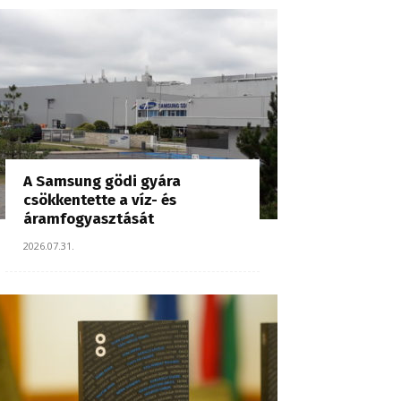
A Samsung gödi gyára
csökkentette a víz- és
áramfogyasztását
2026.07.31.