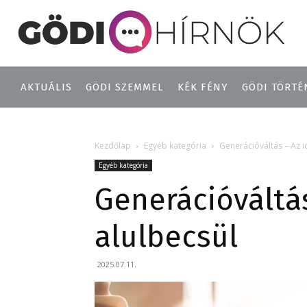
AKTUÁLIS
GÖDI SZEMMEL
KÉK FÉNY
GÖDI TÖRTÉ
Kezdőlap
Egyéb kategória
Generációváltás – Az i
Egyéb kategória
Generációváltás
alulbecsül
2025.07.11.