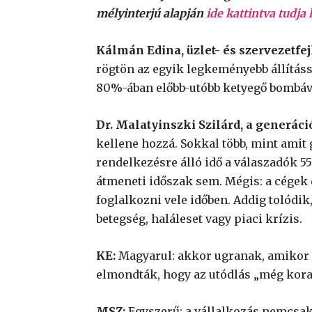
mélyinterjú alapján
ide kattintva tudja 
Kálmán Edina, üzlet- és szervezetfej
rögtön az egyik legkeményebb állításs
80%-ában előbb-utóbb ketyegő bombává 
Dr. Malatyinszki Szilárd, a generáci
kellene hozzá. Sokkal több, mint amit
rendelkezésre álló idő a válaszadók 55
átmeneti időszak sem. Mégis: a cégek
foglalkozni vele időben. Addig tolódi
betegség, haláleset vagy piaci krízis.
KE:
Magyarul: akkor ugranak, amikor m
elmondták, hogy az utódlás „még korai
MSZ:
Egyszerű: a vállalkozás nemcsak