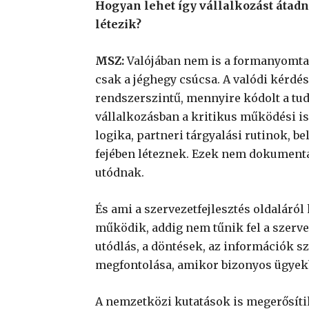
Hogyan lehet így vállalkozást átadni
létezik?
MSZ:
Valójában nem is a formanyomtat
csak a jéghegy csúcsa. A valódi kérd
rendszerszintű, mennyire kódolt a tud
vállalkozásban a kritikus működési 
logika, partneri tárgyalási rutinok, b
fejében léteznek. Ezek nem dokumentá
utódnak.
És ami a szervezetfejlesztés oldaláról
működik, addig nem tűnik fel a szerve
utódlás, a döntések, az információk szé
megfontolása, amikor bizonyos ügyekb
A nemzetközi kutatások is megerősítik