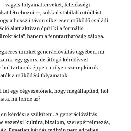
 vagyis folyamatterveket, felelősségi
kat létrehozni —, sokkal stabilabb utódlást
hogy a hosszú távon sikeresen működő családi
ó alatt aktívan építi ki a formális
bürokrácia”, hanem a fenntarthatóság záloga.
egkeres minket generációváltás ügyében, mi
zunk: egy gyors, de átfogó kérdőívvel
 – hol tartanak éppen, milyen szerepkörök
hatók a működési folyamatok.
l fel egy cégvezetőnek, hogy megállapítsd, hol
mata, mi lenne az?
len kérdésre szűkíteni. A generációváltás
e vezetési kultúra, bizalom, szerepértelmezés,
ák. Egyetlen kérdés nyilván nem ad teljes