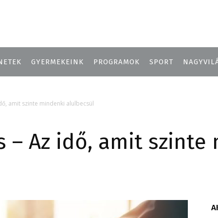
NETEK
GYERMEKEINK
PROGRAMOK
SPORT
NAGYVIL
dő, amit szinte mindenki alulbecsül
 – Az idő, amit szinte
A