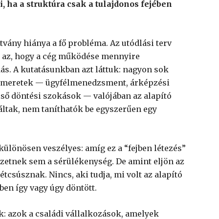
, ha a struktúra csak a tulajdonos fejében
vány hiánya a fő probléma. Az utódlási terv
és az, hogy a cég működése mennyire
ás. A kutatásunkban azt láttuk: nagyon sok
ismeretek — ügyfélmenedzsment, árképzési
első döntési szokások — valójában az alapító
ltak, nem taníthatók be egyszerűen egy
 különösen veszélyes: amíg ez a “fejben létezés”
zetnek sem a sérülékenység. De amint eljön az
tcsúsznak. Nincs, aki tudja, mi volt az alapító
en így vagy úgy döntött.
: azok a családi vállalkozások, amelyek