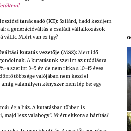
letölteni!
lesztési tanácsadó (KE):
Szilárd, hadd kezdjem
al: a generációváltás a családi vállalkozások
válik. Miért van ez így?
G
óváltási kutatás vezetője (MSZ):
Mert idő
 gondolnak. A kutatásunk szerint az utódlásra
%-a szerint 3–5 év, de nem ritka a 10–15 éves
 döntő többsége valójában nem kezd el
k, amíg valamilyen kényszer nem lép be: egy
ár ég a ház. A kutatásban többen is
, majd lesz valahogy”. Miért ekkora a hárítás?
 munka, hanem identitás. A vezetők egy része