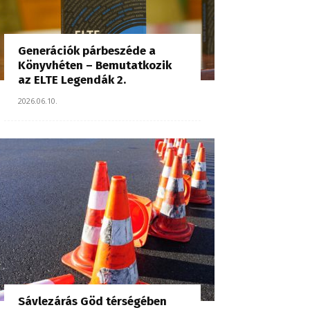
Generációk párbeszéde a
Könyvhéten – Bemutatkozik
az ELTE Legendák 2.
2026.06.10.
Sávlezárás Göd térségében