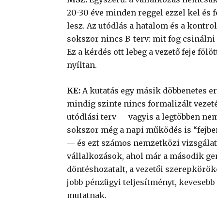
20-30 éve minden reggel ezzel kel és 
lesz. Az utódlás a hatalom és a kontro
sokszor nincs B-terv: mit fog csinálni
Ez a kérdés ott lebeg a vezető feje fö
nyíltan.
KE:
A kutatás egy másik döbbenetes e
mindig szinte nincs formalizált vezet
utódlási terv — vagyis a legtöbben nem
sokszor még a napi működés is “fejben 
— és ezt számos nemzetközi vizsgálat 
vállalkozások, ahol már a második gen
döntéshozatalt, a vezetői szerepkörök
jobb pénzügyi teljesítményt, kevesebb
mutatnak.