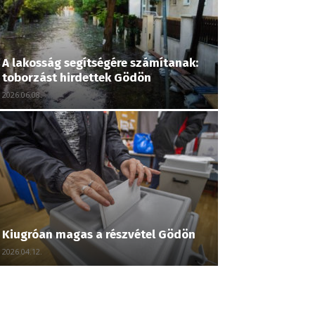
A lakosság segítségére számítanak:
toborzást hirdettek Gödön
2026.06.08.
Kiugróan magas a részvétel Gödön
2026.04.12.