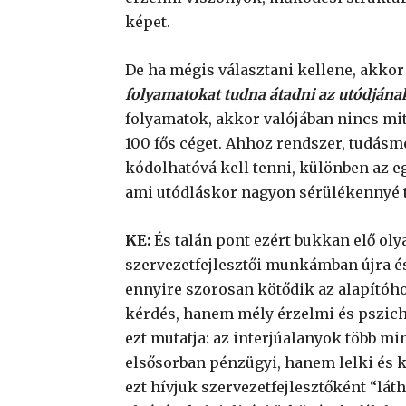
képet.
De ha mégis választani kellene, akko
folyamatokat tudna átadni az utódjána
folyamatok, akkor valójában nincs mit
100 fős céget. Ahhoz rendszer, tudásme
kódolhatóvá kell tenni, különben az 
ami utódláskor nagyon sérülékennyé te
KE:
És talán pont ezért bukkan elő olya
szervezetfejlesztői munkámban újra és
ennyire szorosan kötődik az alapítóh
kérdés, hanem mély érzelmi és pszich
ezt mutatja: az interjúalanyok több m
elsősorban pénzügyi, hanem lelki és k
ezt hívjuk szervezetfejlesztőként “lá