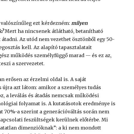
r valószínűleg ezt kérdezném:
milyen
k?
Mert ha nincsenek átlátható, betanítható
 átadni. Az utód nem vezethet ösztönből egy 50-
gosztás kell. Az alapító tapasztalatait
egész működés személyfüggő marad — és ez az,
szi a szervezetet.
n erősen az érzelmi oldal is. A saját
 újra azt látom: amikor a személyes tudás
oz, a leválás és átadás nemcsak működési
ológiai folyamat is. A kutatásotok eredménye is
int 70%-a szerint a generációváltás során nem
apcsolati feszültségek kerülnek előtérbe. Mi
thatatlan dimenzióknak”: a ki nem mondott