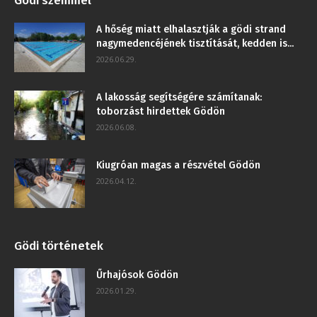
Gödi szemmel
A hőség miatt elhalasztják a gödi strand
nagymedencéjének tisztítását, kedden is...
2026.06.29.
A lakosság segítségére számítanak:
toborzást hirdettek Gödön
2026.06.08.
Kiugróan magas a részvétel Gödön
2026.04.12.
Gödi történetek
Űrhajósok Gödön
2026.01.29.