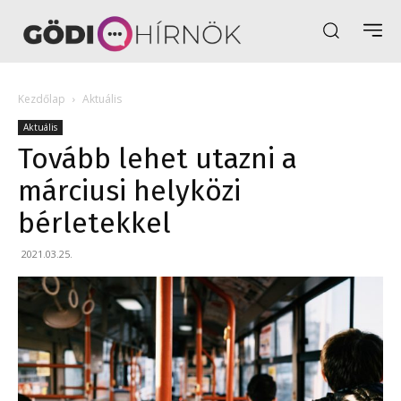
Kezdőlap
Aktuális
Aktuális
Tovább lehet utazni a
márciusi helyközi
bérletekkel
2021.03.25.