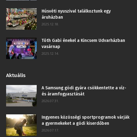
Húsvéti nyuszival találkoztunk egy
áruházban
2025.12.18.
Tóth Gabi énekel a Kincsem Udvarházban
vasárnap
2025.12.14.
Aktuális
A Samsung gödi gyára csökkentette a víz-
és áramfogyasztását
2026.07.31.
Ingyenes közösségi sportprogramok várják
a gyermekeket a gödi kiserdőben
2026.07.17.