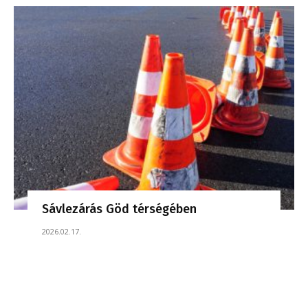
Sávlezárás Göd térségében
2026.02.17.