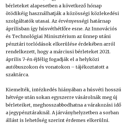
bérleteket alapesetben a következő hónap
ötödikéig használhatják a közösségi közlekedési
szolgáltatók utasai. Az érvényességi határnap
áprilisban így húsvéthétfőre esne. Az Innovációs
és Technológiai Minisztérium az ünnep utáni
pénztári torlódások elkerülése érdekében arról
rendelkezett, hogy a márciusi bérleteket 2021.
április 7-én éjfélig fogadják el a helyközi
autóbuszokon és vonatokon – tájékoztatott a
szaktárca.
Kiemelték, intézkedés hiányában a húsvéti hosszú
hétvége után sokan egyszerre vásárolnák meg új
bérleteiket, meghosszabbodhatna a várakozási idő
a jegypénztáraknál. A járványhelyzetben a sorban
állást is lehetőség szerint érdemes elkerülni.