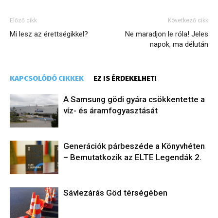
Előző cikk
Következő cikk
Mi lesz az érettségikkel?
Ne maradjon le róla! Jeles
napok, ma délután
KAPCSOLÓDÓ CIKKEK
EZ IS ÉRDEKELHETI
A Samsung gödi gyára csökkentette a
víz- és áramfogyasztását
Generációk párbeszéde a Könyvhéten
– Bemutatkozik az ELTE Legendák 2.
Sávlezárás Göd térségében