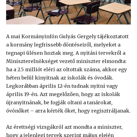
A mai Kormányinfón Gulyás Gergely tájékoztatott
a kormány legfrissebb döntéseiről, melyeket a
tegnapi ülésen hoztak meg. A nyitási tervekről a
Miniszterelnökséget vezető miniszter elmondta:
ha a 2.5 milliót eléri az oltottak száma, akkor egy
héten belül kinyitnak az iskolák és óvodák.
Legkorábban április 12-én tudnak nyitni vagy
április 19-én. Azt megelőzően, hogy az iskolák
újranyitnának, be fogják oltani a tanárokat,
óvónőket – arra kérték őket, hogy regisztráljanak.
Az érettségi vizsgákról azt mondta a miniszter,
hogy a jelenlegi tervek szerint május elején