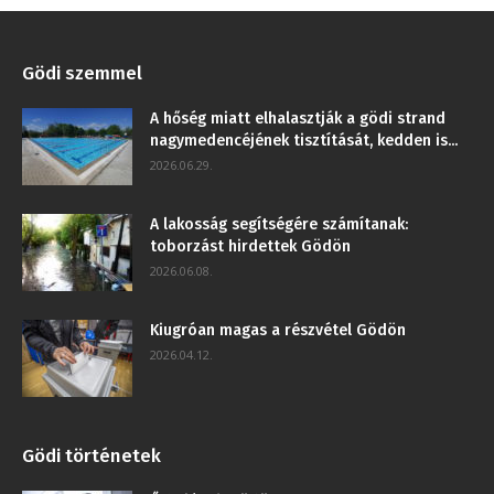
Gödi szemmel
A hőség miatt elhalasztják a gödi strand
nagymedencéjének tisztítását, kedden is...
2026.06.29.
A lakosság segítségére számítanak:
toborzást hirdettek Gödön
2026.06.08.
Kiugróan magas a részvétel Gödön
2026.04.12.
Gödi történetek