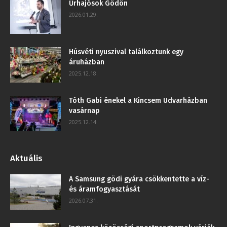
Űrhajósok Gödön
2026.01.29.
Húsvéti nyuszival találkoztunk egy
áruházban
2025.12.18.
Tóth Gabi énekel a Kincsem Udvarházban
vasárnap
2025.12.14.
Aktuális
A Samsung gödi gyára csökkentette a víz-
és áramfogyasztását
2026.07.31.