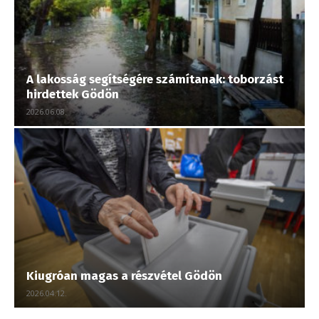
A lakosság segítségére számítanak: toborzást
hirdettek Gödön
2026.06.08.
Kiugróan magas a részvétel Gödön
2026.04.12.