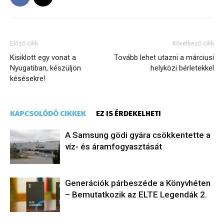
Előző cikk
Következő cikk
Kisiklott egy vonat a
Tovább lehet utazni a márciusi
Nyugatiban, készüljön
helyközi bérletekkel
késésekre!
KAPCSOLÓDÓ CIKKEK
EZ IS ÉRDEKELHETI
A Samsung gödi gyára csökkentette a
víz- és áramfogyasztását
Generációk párbeszéde a Könyvhéten
– Bemutatkozik az ELTE Legendák 2.