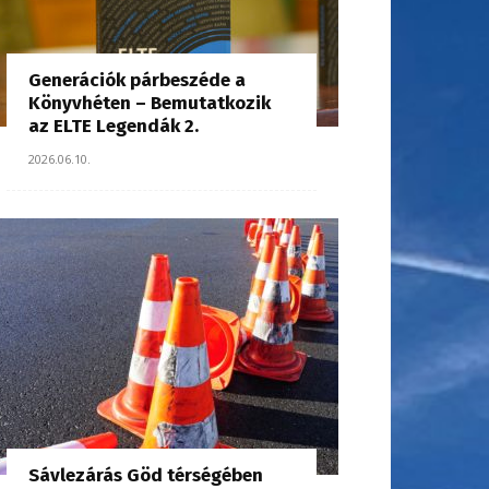
Generációk párbeszéde a
Könyvhéten – Bemutatkozik
az ELTE Legendák 2.
2026.06.10.
Sávlezárás Göd térségében