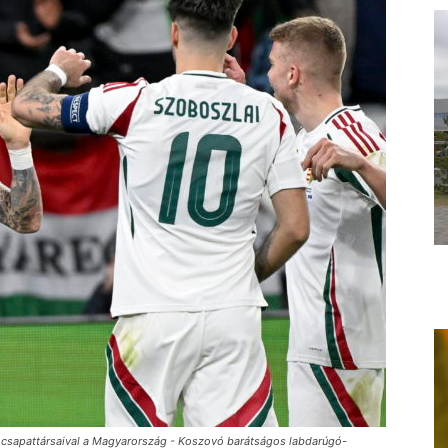
t csapattársaival a Magyarország - Koszovó barátságos labdarúgó-