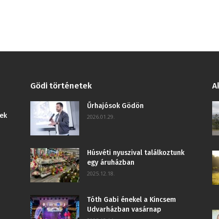
Gödi történetek
A
Űrhajósok Gödön
ek
2026.01.29.
Húsvéti nyuszival találkoztunk
egy áruházban
2025.12.18.
Tóth Gabi énekel a Kincsem
Udvarházban vasárnap