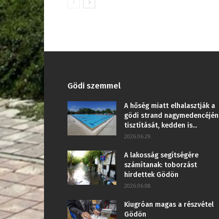
Gödi szemmel
A hőség miatt elhalasztják a
gödi strand nagymedencéjén
tisztítását, kedden is...
2026.06.29.
A lakosság segítségére
számítanak: toborzást
hirdettek Gödön
2026.06.08.
Kiugróan magas a részvétel
Gödön