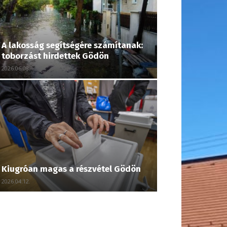
A lakosság segítségére számítanak:
toborzást hirdettek Gödön
2026.06.08.
Kiugróan magas a részvétel Gödön
2026.04.12.