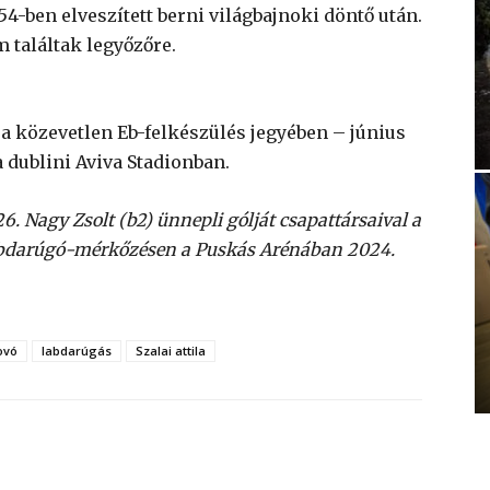
4-ben elveszített berni világbajnoki döntő után.
találtak legyőzőre.
a közevetlen Eb-felkészülés jegyében – június
 dublini Aviva Stadionban.
. Nagy Zsolt (b2) ünnepli gólját csapattársaival a
bdarúgó-mérkőzésen a Puskás Arénában 2024.
ovó
labdarúgás
Szalai attila