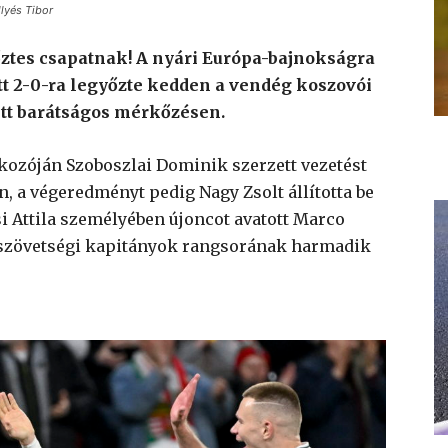
lyés Tibor
yőztes csapatnak! A nyári Európa-bajnokságra
t 2-0-ra legyőzte kedden a vendég koszovói
tt barátságos mérkőzésen.
lkozóján Szoboszlai Dominik szerzett vezetést
, a végeredményt pedig Nagy Zsolt állította be
si Attila személyében újoncot avatott Marco
 a szövetségi kapitányok rangsorának harmadik