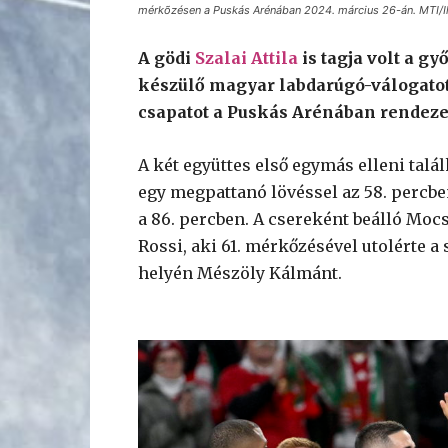
mérkõzésen a Puskás Arénában 2024. március 26-án. MTI/Il
A gödi
Szalai Attila
is tagja volt a g
készülő magyar labdarúgó-válogatot
csapatot a Puskás Arénában rendeze
A két együttes első egymás elleni talá
egy megpattanó lövéssel az 58. percben
a 86. percben. A csereként beálló Moc
Rossi, aki 61. mérkőzésével utolérte
helyén Mészöly Kálmánt.