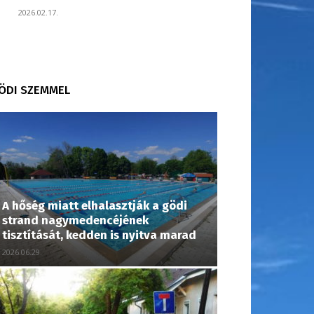
2026.02.17.
ÖDI SZEMMEL
A hőség miatt elhalasztják a gödi
strand nagymedencéjének
tisztítását, kedden is nyitva marad
2026.06.29.