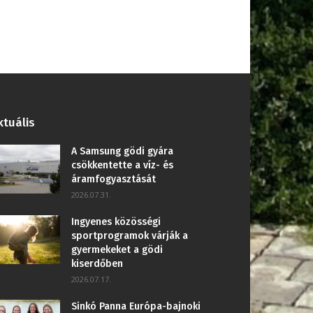
ktuális
A Samsung gödi gyára
csökkentette a víz- és
áramfogyasztását
2026.07.31.
Ingyenes közösségi
sportprogramok várják a
gyermekeket a gödi
kiserdőben
2026.07.17.
Sinkó Panna Európa-bajnoki