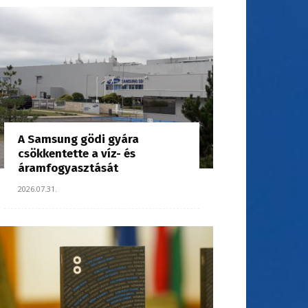
A Samsung gödi gyára
csökkentette a víz- és
áramfogyasztását
2026.07.31.