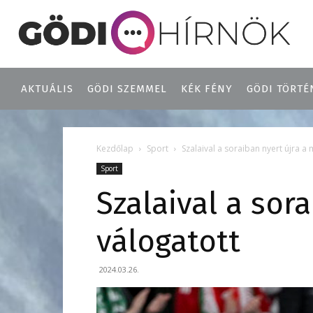
AKTUÁLIS
GÖDI SZEMMEL
KÉK FÉNY
GÖDI TÖRTÉ
Kezdőlap
Sport
Szalaival a soraiban nyert újra 
Sport
Szalaival a sor
válogatott
2024.03.26.