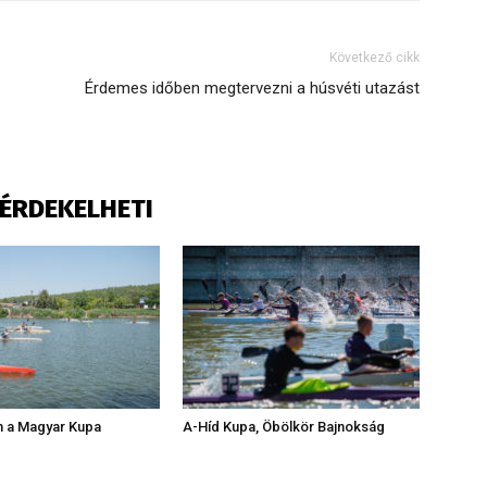
Következő cikk
Érdemes időben megtervezni a húsvéti utazást
S ÉRDEKELHETI
m a Magyar Kupa
A-Híd Kupa, Öbölkör Bajnokság