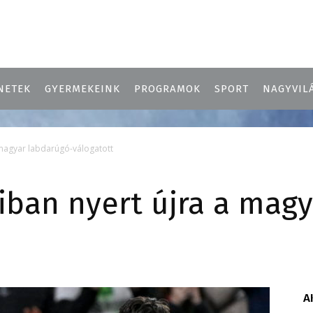
NETEK
GYERMEKEINK
PROGRAMOK
SPORT
NAGYVIL
a magyar labdarúgó-válogatott
aiban nyert újra a mag
A