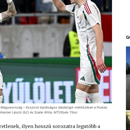
G
 a Magyarország – Koszovó barátságos labdarúgó-mérkõzésen a Puskás
eisler László (b2) és Szalai Attila. MTI/Illyés Tibor
etlenek, ilyen hosszú sorozatra legutóbb a