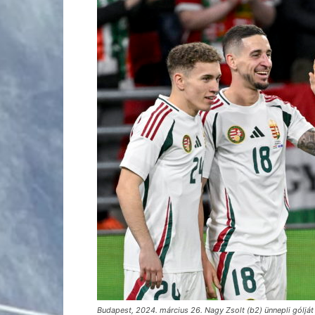
Budapest, 2024. március 26. Nagy Zsolt (b2) ünnepli góljá