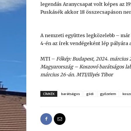
legendás Aranycsapat volt képes az 195
Puskásék akkor 18 összecsapáson nem 
A nemzeti együttes legközelebb – már 
4-én az írek vendégeként lép pályára a
MTI –
Főkép: Budapest, 2024. március 26
Magyarország – Koszovó barátságos la
március 26-án. MTI/Illyés Tibor
CÍMKÉK
barátságos
gödi
győzelem
kosz