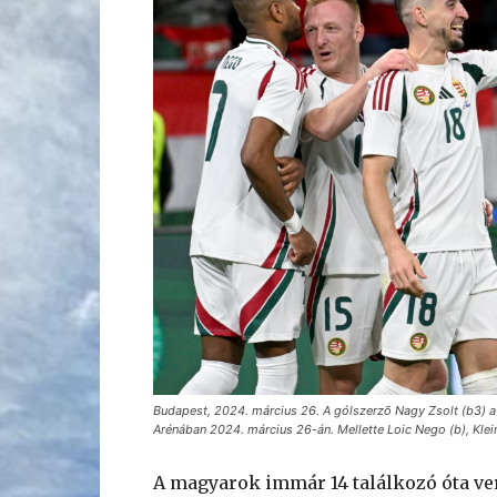
Budapest, 2024. március 26. A gólszerzõ Nagy Zsolt (b3)
Arénában 2024. március 26-án. Mellette Loic Nego (b), Kleinh
A magyarok immár 14 találkozó óta ver