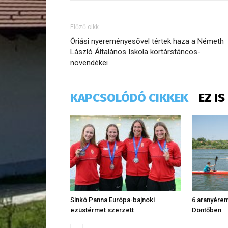
Előző cikk
Óriási nyereményesővel tértek haza a Németh
László Általános Iskola kortárstáncos-
növendékei
KAPCSOLÓDÓ CIKKEK
EZ I
Sinkó Panna Európa-bajnoki
6 aranyére
ezüstérmet szerzett
Döntőben