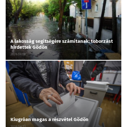
A lakosság segítségére számítanak: toborzást
hirdettek Gödön
2026.06.08.
Kiugróan magas a részvétel Gödön
2026.04.12.