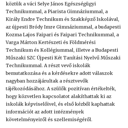
köztük a váci Selye János Egészségügyi
Technikummal, a Piarista Gimnáziummal, a
Király Endre Technikum és Szakképző Iskolával,
az újpesti Bródy Imre Gimnáziummal, a budapesti
Kozma Lajos Faipari és Faipari Technikummal, a
Varga Márton Kertészeti és Földmérési
Technikum és Kollégiummal, illetve a Budapesti
Műszaki SZC Újpesti Két Tanítási Nyelvű Műszaki
Technikummal. A részt vevő iskolák
bemutatkozása és a kérdésekre adott válaszok
nagyban hozzájárultak a résztvevők
tájékozódásához. A szülők pozitívan értékelték,
hogy közvetlen kapcsolatot alakíthattak ki az
iskolák képviselőivel, és első kézből kaphattak
információt az adott intézmények
követelményeiről és szellemiségéről.