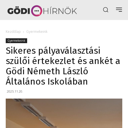
Kezdőlap
Gyermekeink
Gyermekeink
Sikeres pályaválasztási
szülői értekezlet és ankét a
Gödi Németh László
Általános Iskolában
2025.11.20.