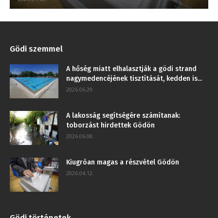
Gödi szemmel
A hőség miatt elhalasztják a gödi strand
nagymedencéjének tisztítását, kedden is...
2026.06.29.
A lakosság segítségére számítanak:
toborzást hirdettek Gödön
2026.06.08.
Kiugróan magas a részvétel Gödön
2026.04.12.
Gödi történetek