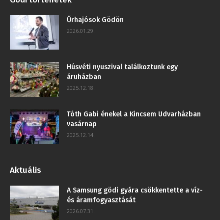
Űrhajósok Gödön
2026.01.29.
Húsvéti nyuszival találkoztunk egy
áruházban
2025.12.18.
Tóth Gabi énekel a Kincsem Udvarházban
vasárnap
2025.12.14.
Aktuális
A Samsung gödi gyára csökkentette a víz-
és áramfogyasztását
2026.07.31.