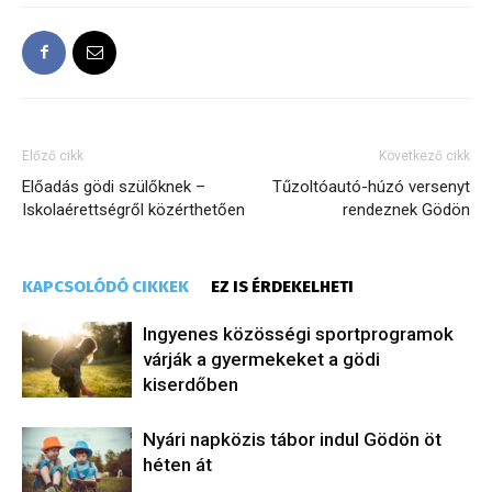
Előző cikk
Következő cikk
Előadás gödi szülőknek –
Tűzoltóautó-húzó versenyt
Iskolaérettségről közérthetően
rendeznek Gödön
KAPCSOLÓDÓ CIKKEK
EZ IS ÉRDEKELHETI
Ingyenes közösségi sportprogramok
várják a gyermekeket a gödi
kiserdőben
Nyári napközis tábor indul Gödön öt
héten át