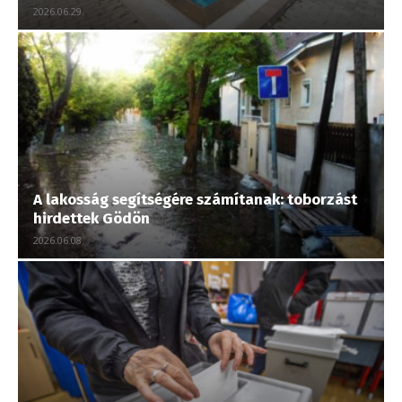
2026.06.29.
A lakosság segítségére számítanak: toborzást
hirdettek Gödön
2026.06.08.