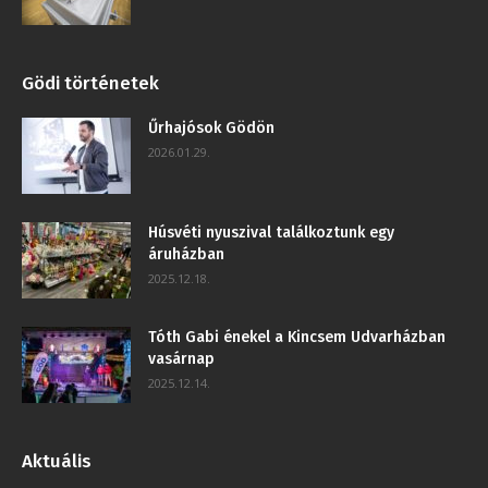
Gödi történetek
Űrhajósok Gödön
2026.01.29.
Húsvéti nyuszival találkoztunk egy
áruházban
2025.12.18.
Tóth Gabi énekel a Kincsem Udvarházban
vasárnap
2025.12.14.
Aktuális