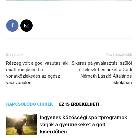
Előző cikk
Következő cikk
Részeg volt a gödi vasutas, aki
Sikeres pályaválasztási szülői
miatt megbénult a
értekezlet és ankét a Gödi
vonatközlekedés az egész
Németh László Általános
váci vonalon
Iskolában
KAPCSOLÓDÓ CIKKEK
EZ IS ÉRDEKELHETI
Ingyenes közösségi sportprogramok
várják a gyermekeket a gödi
kiserdőben