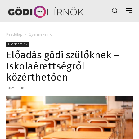
Kezdőlap
Gyermekeink
Gyermekeink
Előadás gödi szülőknek –
Iskolaérettségről
közérthetően
2025.11.18.