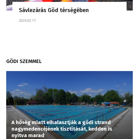
Sávlezárás Göd térségében
2026.02.17.
GÖDI SZEMMEL
A hőség miatt elhalasztják a gödi strand
nagymedencéjének tisztítását, kedden is
nyitva marad