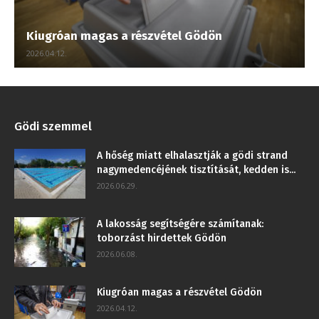
Kiugróan magas a részvétel Gödön
2026.04.12.
Gödi szemmel
A hőség miatt elhalasztják a gödi strand
nagymedencéjének tisztítását, kedden is...
2026.06.29.
A lakosság segítségére számítanak:
toborzást hirdettek Gödön
2026.06.08.
Kiugróan magas a részvétel Gödön
2026.04.12.