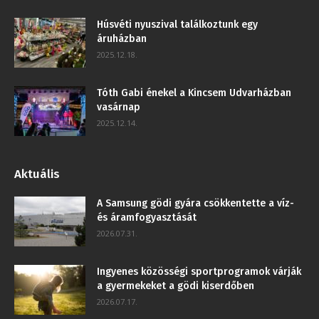
Húsvéti nyuszival találkoztunk egy
áruházban
2025.12.18.
Tóth Gabi énekel a Kincsem Udvarházban
vasárnap
2025.12.14.
Aktuális
A Samsung gödi gyára csökkentette a víz-
és áramfogyasztását
2026.07.31.
Ingyenes közösségi sportprogramok várják
a gyermekeket a gödi kiserdőben
2026.07.17.