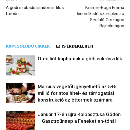
A gödi szabadstrandon is tilos
Kramer-Boga Emma
fürödni
kiemelkedő szereplése a
Serdülő Országos
Bajnokságon
KAPCSOLÓDÓ CIKKEK
EZ IS ÉRDEKELHETI
Ötmilliót kaphatnak a gödi cukrászdák
​Március végétől igényelhető az 5+5
millió forintos hitel- és támogatási
konstrukció az éttermek számára
Január 17-én újra Kolbásztusa Gödön
– Gasztroünnep a Feneketlen-tónál