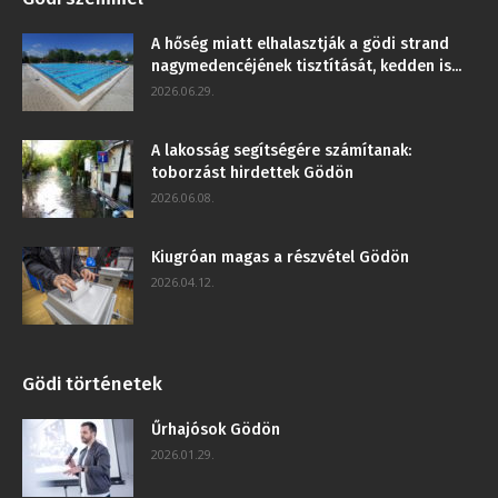
A hőség miatt elhalasztják a gödi strand
nagymedencéjének tisztítását, kedden is...
2026.06.29.
A lakosság segítségére számítanak:
toborzást hirdettek Gödön
2026.06.08.
Kiugróan magas a részvétel Gödön
2026.04.12.
Gödi történetek
Űrhajósok Gödön
2026.01.29.