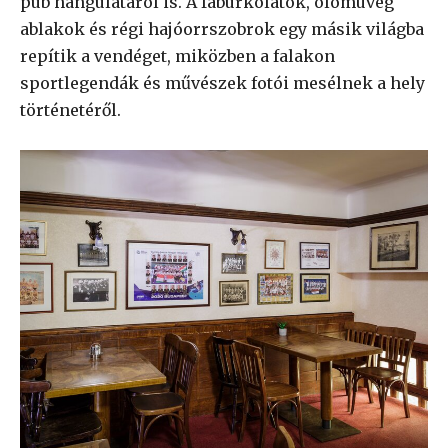
pub hangulatáról is. A faburkolatok, ólomüveg
ablakok és régi hajóorrszobrok egy másik világba
repítik a vendéget, miközben a falakon
sportlegendák és művészek fotói mesélnek a hely
történetéről.