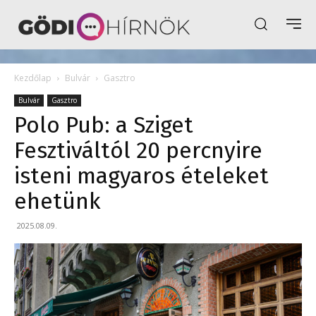
Kezdőlap
Bulvár
Gasztro
Bulvár
Gasztro
Polo Pub: a Sziget
Fesztiváltól 20 percnyire
isteni magyaros ételeket
ehetünk
2025.08.09.