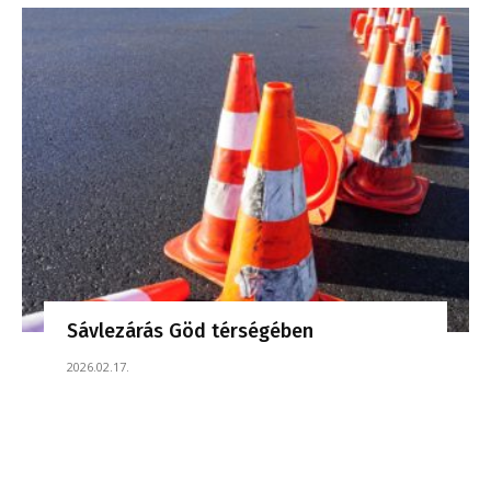
Sávlezárás Göd térségében
2026.02.17.