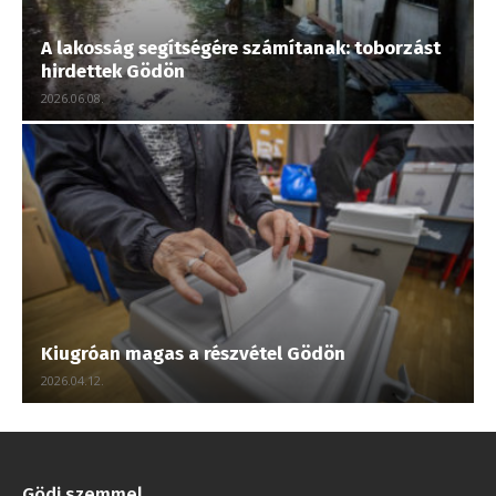
A lakosság segítségére számítanak: toborzást
hirdettek Gödön
2026.06.08.
Kiugróan magas a részvétel Gödön
2026.04.12.
Gödi szemmel